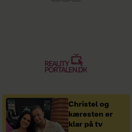
Christel og
kæresten er
klar på tv