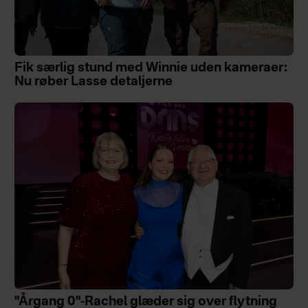
Fik særlig stund med Winnie uden kameraer:
Nu røber Lasse detaljerne
"Årgang 0"-Rachel glæder sig over flytning