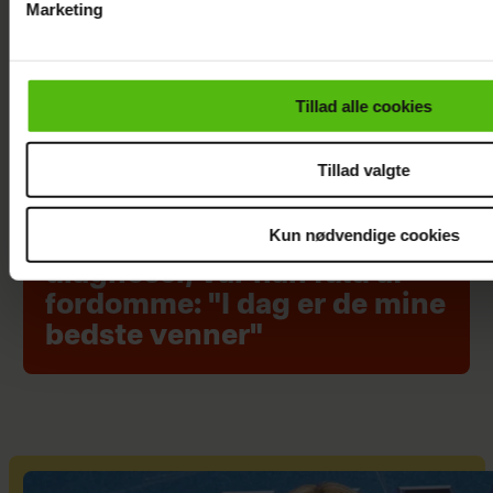
Marketing
Du kan til enhver tid trække dit samtykke tilbage via linket i 
læse mere om vores brug af cookies, samarbejdspartnere og
personoplysninger i forbindelse hermed i både
Tillad alle cookies
vores
privatlivspolitik
og
cookiepolitik
.
Tillad valgte
Kun nødvendige cookies
Da Lars Rasmussen fik sine
diagnoser, var han fuld af
fordomme: "I dag er de mine
bedste venner"