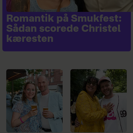
Romantik på Smukfest:
Sådan scorede Christel
kæresten