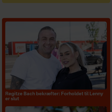
Regitze Bach bekræfter: Forholdet til Lenny
er slut