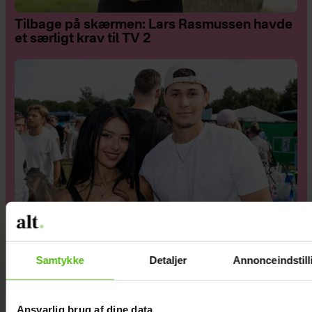
Tilbage på skærmen: Lars Rasmussen havde
et særligt krav til TV 2
Samtykke
Detaljer
Annonceindstill
Bekræfter brud: Rosa og Emilio er gået fra
hinanden
Ansvarlig brug af dine data