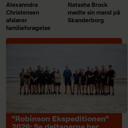
Alexanndra
Natasha Brock
Christensen
mødte sin mand på
afslører
Skanderborg
familieforøgelse
"Robinson Ekspeditionen"
2026: Se deltagerne her