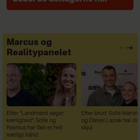
Marcus og
Realitypanelet
Efter brud: Sofie Martinusen
Therese Glahn blev uds
og Daniel Lazrak har datet i
for voldsom mobning:
skjul
"Dansen blev min redni