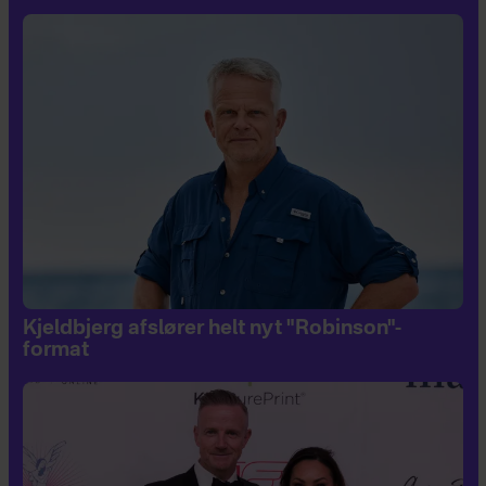
Kjeldbjerg afslører helt nyt "Robinson"-
format