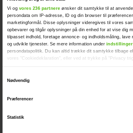
Vi og
vores 236 partnere
ønsker dit samtykke til at anvend
persondata om IP-adresse, ID og din browser til præferencer, 
marketingformål. Disse oplysninger videregives til vores sa
opbevarer og tilgår oplysninger på din enhed for at vise dig 
tilpasset indhold, foretage annonce- og indholdsmåling, lav
og udvikle tjenester. Se mere information under
indstillinger
persondatapolitik. Du kan altid trække dit samtykke tilbage ell
vores "Cookiedeklaration", eller ved at trykke på "Privacy trig
Dine valg anvendes på hele websitet.
Samtykkevalg
Astrid Olsen starter
Therese Glahn
Nødvendig
Vi ønsker dit samtykke til at indsamle og bruge data for at k
nyt kapitel med
revser TV 2-
relevant journalistisk indhold til dig.
kæresten
program:
Præferencer
Vi anvender egne cookies og cookies fra tredjeparter til at a
Usympatisk
vores hjemmeside. Vi indsamler data om IP, ID og din browser 
generere statistik og huske dine præferencer samt til brug fo
Statistik
optimere vores reklametiltag på sociale medier og til at vise d
med sociale medier.