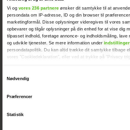
Vi og
vores 236 partnere
ønsker dit samtykke til at anvend
persondata om IP-adresse, ID og din browser til præferencer, 
marketingformål. Disse oplysninger videregives til vores sa
opbevarer og tilgår oplysninger på din enhed for at vise dig 
tilpasset indhold, foretage annonce- og indholdsmåling, lav
og udvikle tjenester. Se mere information under
indstillinger
persondatapolitik. Du kan altid trække dit samtykke tilbage ell
Therese Glahn revser
vores "Cookiedeklaration", eller ved at trykke på "Privacy trig
TV 2-program:
Dine valg anvendes på hele websitet.
Samtykkevalg
Usympatisk
Nødvendig
Vi ønsker dit samtykke til at indsamle og bruge data for at k
relevant journalistisk indhold til dig.
Præferencer
Vi anvender egne cookies og cookies fra tredjeparter til at a
vores hjemmeside. Vi indsamler data om IP, ID og din browser 
generere statistik og huske dine præferencer samt til brug fo
Statistik
optimere vores reklametiltag på sociale medier og til at vise d
med sociale medier.