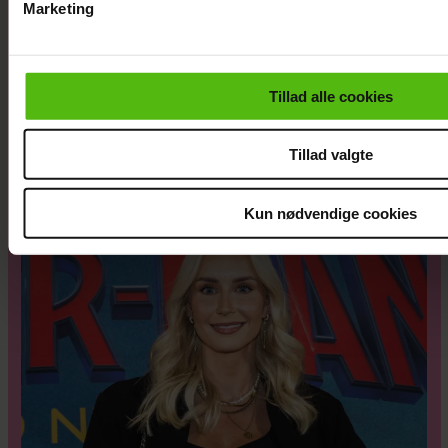
Marketing
Du kan til enhver tid trække dit samtykke tilbage via linket i 
læse mere om vores brug af cookies, samarbejdspartnere og
personoplysninger i forbindelse hermed i både
Tillad alle cookies
vores
privatlivspolitik
og
cookiepolitik
.
Da Lars Rasmussen fik sine diagnoser, var
Tillad valgte
han fuld af fordomme: "I dag er de mine
bedste venner"
Kun nødvendige cookies