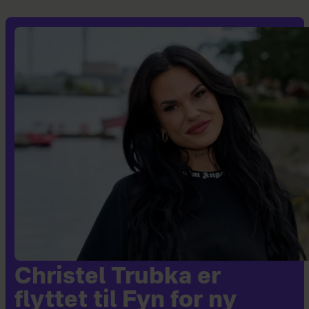
Christel Trubka er
flyttet til Fyn for ny