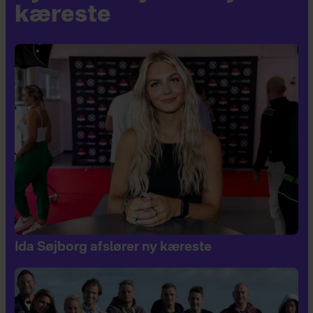
kæreste
Ida Søjborg afslører ny kæreste