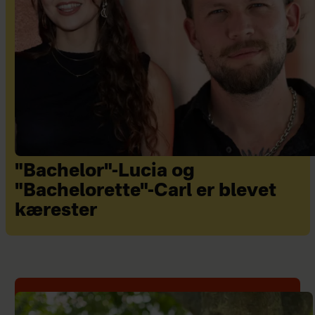
"Bachelor"-Lucia og
"Bachelorette"-Carl er blevet
kærester