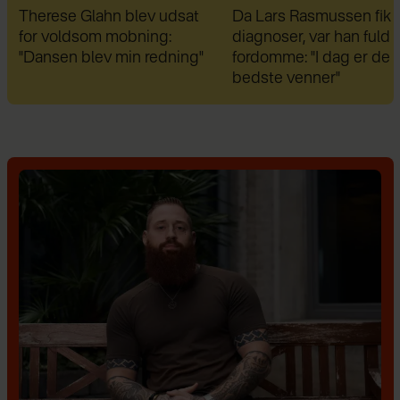
Da Lars Rasmussen fik sine
Therese Glahn afslører: 
diagnoser, var han fuld af
blevet fejldiagnosticere
fordomme: "I dag er de mine
bedste venner"