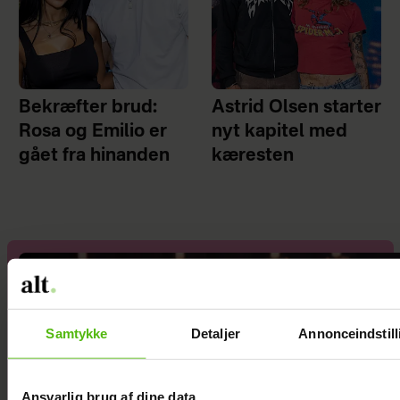
Bekræfter brud:
Astrid Olsen starter
Rosa og Emilio er
nyt kapitel med
gået fra hinanden
kæresten
Samtykke
Detaljer
Annonceindstill
Ansvarlig brug af dine data