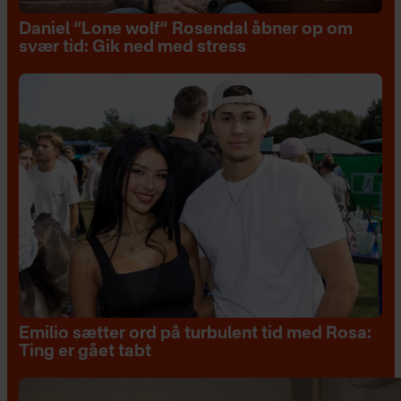
Daniel “Lone wolf” Rosendal åbner op om
svær tid: Gik ned med stress
Emilio sætter ord på turbulent tid med Rosa:
Ting er gået tabt