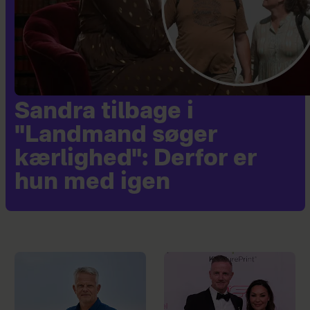
Sandra tilbage i
"Landmand søger
kærlighed": Derfor er
hun med igen