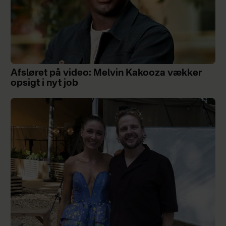
Afsløret på video: Melvin Kakooza vækker
opsigt i nyt job