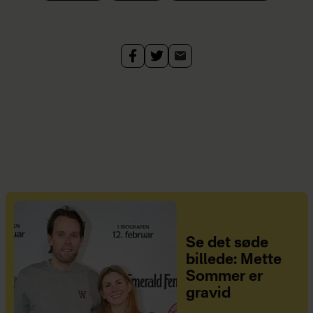
Se det søde
billede: Mette
Sommer er
gravid