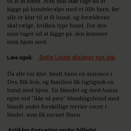
til at få hund. Man skal ikke tage ud at
kigge på hundehvalpe med et lille barn, før
alle er klar til at få hund, og forældrene
skal vælge, hvilken type hund. For den
man tager ud at kigge på, den kommer
man hjem med.
Sofie Linde afslører nyt job
Læs også:
Da alle var klar, fandt Anna en annonce i
Den Blå Avis, og familien fik rigtignok en
hund med hjem. En blandet og med Annas
egne ord "ikke så pæn" blandingshund med
blandt andet forskellige terrier-racer i
blodet, som fik navnet Ibsen.
Artiklen fortsætter under billedet...