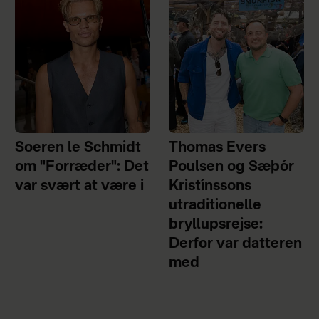
Soeren le Schmidt
Thomas Evers
om "Forræder": Det
Poulsen og Sæþór
var svært at være i
Kristínssons
utraditionelle
bryllupsrejse:
Derfor var datteren
med