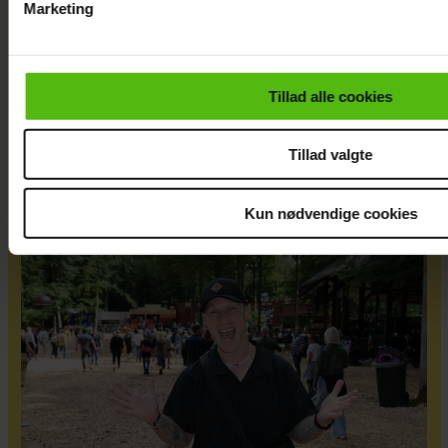
Marketing
Du kan til enhver tid trække dit samtykke tilbage via linket i 
læse mere om vores brug af cookies, samarbejdspartnere og
personoplysninger i forbindelse hermed i både
Tillad alle cookies
vores
privatlivspolitik
og
cookiepolitik
.
Mads Vad om at være
far til to: Deler nyt
Tillad valgte
perspektiv på livet
Kun nødvendige cookies