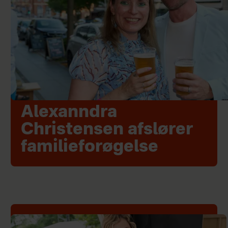
Alexanndra
Christensen afslører
familieforøgelse