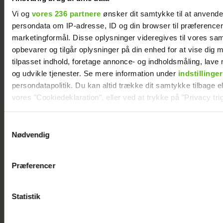
og Daniel
Vi og
vores 236 partnere
ønsker dit samtykke til at anvend
Lazrak har
persondata om IP-adresse, ID og din browser til præferencer, 
datet i
marketingformål. Disse oplysninger videregives til vores sa
skjul
opbevarer og tilgår oplysninger på din enhed for at vise dig 
tilpasset indhold, foretage annonce- og indholdsmåling, lav
og udvikle tjenester. Se mere information under
indstillinger
persondatapolitik. Du kan altid trække dit samtykke tilbage ell
vores "Cookiedeklaration", eller ved at trykke på "Privacy trig
Dine valg anvendes på hele websitet.
Samtykkevalg
Nødvendig
Vi ønsker dit samtykke til at indsamle og bruge data for at k
relevant journalistisk indhold til dig.
Præferencer
Vi anvender egne cookies og cookies fra tredjeparter til at a
vores hjemmeside. Vi indsamler data om IP, ID og din browser 
generere statistik og huske dine præferencer samt til brug fo
Statistik
optimere vores reklametiltag på sociale medier og til at vise d
med sociale medier.