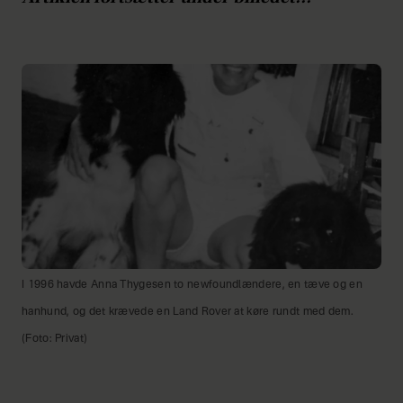
I 1996 havde Anna Thygesen to newfoundlændere, en tæve og en
hanhund, og det krævede en Land Rover at køre rundt med dem.
(Foto: Privat)