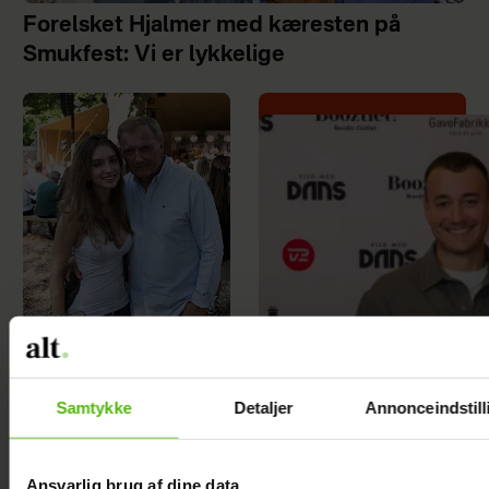
Forelsket Hjalmer med kæresten på
Smukfest: Vi er lykkelige
Peter Qvortrup
Geisling røber
Efter brud:
fremtidsplaner:
Samtykke
Detaljer
Annonceindstill
Sofie
Håber at få det
Martinusen
igennem
Ansvarlig brug af dine data