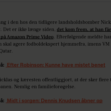
ang i den hos den tidligere landsholdsbomber Nick
. Det er ikke længe siden,
det kom frem, at han får 
 på Amazon Prime Video
. Efterfølgende meldte ha
an skal agere fodboldekspert hjemmefra, imens VM 
 Qatar.
å:
Efter Robinson: Kunne have mistet benet
cklas og kæresten offentliggjort, at der sker flere 
nen. Nemlig en familieforøgelse.
å:
Midt i sorgen: Dennis Knudsen åbner op