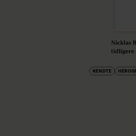
Nicklas 
tidligere 
KENDTE
HEROG