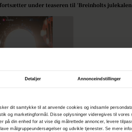
fortsætter under teaseren til 'Breinholts julekalen
Detaljer
Annonceindstillinger
ker dit samtykke til at anvende cookies og indsamle persondat
istik og marketingformål. Disse oplysninger videregives til vore
er på din enhed for at vise dig målrettede annoncer, levere tilpas
 lave målgruppeundersøgelser og udvikle tjenester. Se mere inf