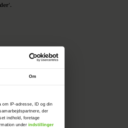
der'.
Om
a om IP-adresse, ID og din
s samarbejdspartnere, der
set indhold, foretage
ormation under
indstillinger