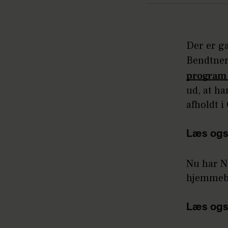
Der er g
Bendtner
program
ud, at h
afholdt i
Læs ogs
Nu har Ni
hjemmeba
Læs ogs