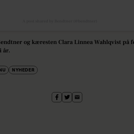
A post shared by Bendtner (@bendtner)
Bendtner og kæresten Clara Linnea Wahlqvist på f
i år.
NU
NYHEDER