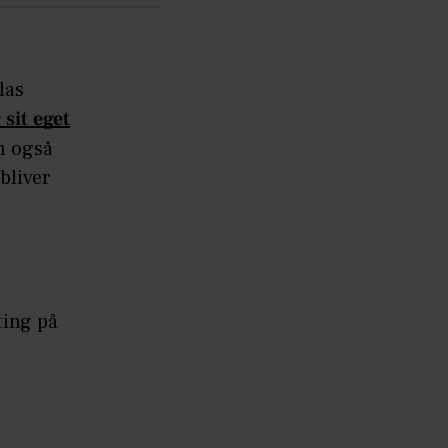
las
sit eget
n også
bliver
ting på