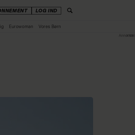
ONNEMENT
LOG IND
ig
Eurowoman
Vores Børn
Annonce