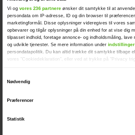
"Årgang 20"-par har
Vi og
vores 236 partnere
ønsker dit samtykke til at anvend
taget svær beslutning
persondata om IP-adresse, ID og din browser til præferencer, 
marketingformål. Disse oplysninger videregives til vores sa
opbevarer og tilgår oplysninger på din enhed for at vise dig 
tilpasset indhold, foretage annonce- og indholdsmåling, lav
og udvikle tjenester. Se mere information under
indstillinger
persondatapolitik. Du kan altid trække dit samtykke tilbage ell
vores "Cookiedeklaration", eller ved at trykke på "Privacy trig
Dine valg anvendes på hele websitet.
Samtykkevalg
Nødvendig
Vi ønsker dit samtykke til at indsamle og bruge data for at k
relevant journalistisk indhold til dig.
Præferencer
Vi anvender egne cookies og cookies fra tredjeparter til at a
vores hjemmeside. Vi indsamler data om IP, ID og din browser 
generere statistik og huske dine præferencer samt til brug fo
Statistik
optimere vores reklametiltag på sociale medier og til at vise d
Nikolaj Lie Kaas rørt og
med sociale medier.