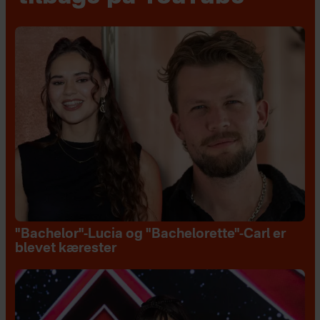
"Bachelor"-Lucia og "Bachelorette"-Carl er
blevet kærester