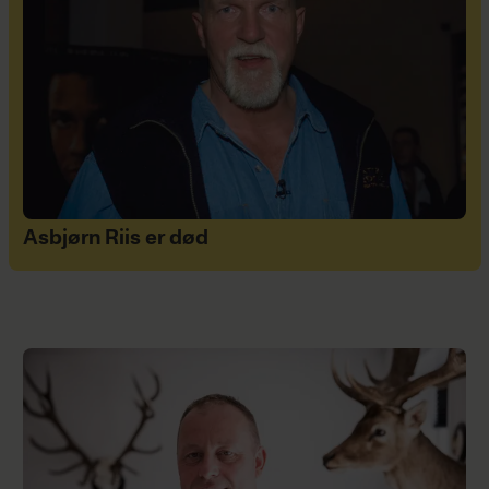
Asbjørn Riis er død