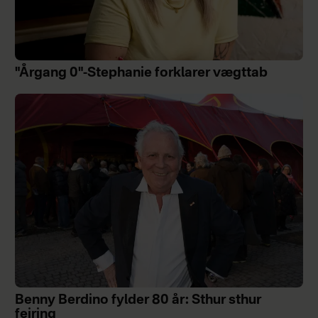
"Årgang 0"-Stephanie forklarer vægttab
Benny Berdino fylder 80 år: Sthur sthur
fejring