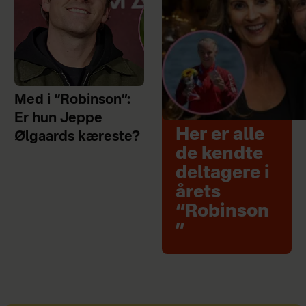
Med i “Robinson”:
Er hun Jeppe
Her er alle
Ølgaards kæreste?
de kendte
deltagere i
årets
“Robinson
”