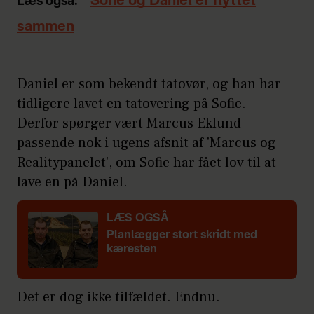
Sofie og Daniel er flyttet
Læs også:
sammen
Daniel er som bekendt tatovør, og han har
tidligere lavet en tatovering på Sofie.
Derfor spørger vært Marcus Eklund
passende nok i ugens afsnit af 'Marcus og
Realitypanelet', om Sofie har fået lov til at
lave en på Daniel.
LÆS OGSÅ
Planlægger stort skridt med
kæresten
Det er dog ikke tilfældet. Endnu.