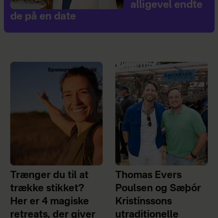
alligevel endte
de på en date
Sponsoreret indhold
Trænger du til at
Thomas Evers
trække stikket?
Poulsen og Sæþór
Her er 4 magiske
Kristínssons
retreats, der giver
utraditionelle