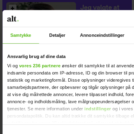
Jeg valgte at
blive skilt fra
min mand - da
jeg en dag gik
Samtykke
Detaljer
Annonceindstillinger
forbi hans hus,
fik jeg et chok
Ansvarlig brug af dine data
Vi og
vores 236 partnere
ønsker dit samtykke til at anvend
indsamle persondata om IP-adresse, ID og din browser til pr
statistik og marketingformål. Disse oplysninger videregives t
samarbejdspartnere, der opbevarer og tilgår oplysninger på d
at vise dig målrettede annoncer, levere tilpasset indhold, for
annonce- og indholdsmåling, lave målgruppeundersøgelser o
tjenester. Se mere information under
indstillinger
og i vores
persondatapolitik. Du kan altid trække dit samtykke tilbage e
indstillinger fra vores "Cookiedeklaration", eller ved at trykk
trigger" ikonet.
Samtykkevalg