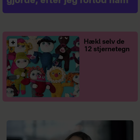
gjorde, efter jeg forlod ham
Hækl selv de
12 stjernetegn