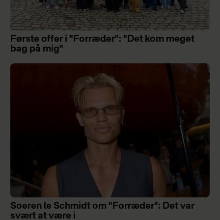
Første offer i "Forræder": "Det kom meget
bag på mig"
Soeren le Schmidt om "Forræder": Det var
svært at være i