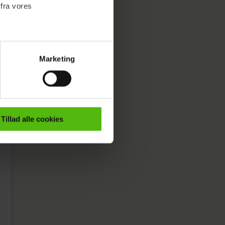
 fra vores
l det
Marketing
ournalistisk indhold til dig.
emmeside. Vi indsamler data
er samt til brug for
ktioner i forbindelse med
Tillad alle cookies
e mere om vores brug af
 både