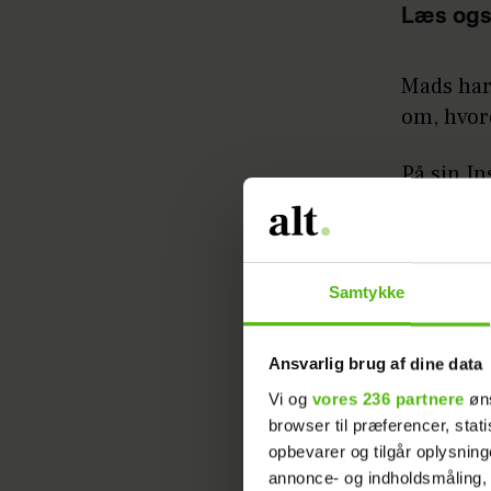
Læs ogs
Mads har 
om, hvord
På sin In
fra Ebelt
Olivia. O
luften, 
Samtykke
Ansvarlig brug af dine data
Vi og
vores 236 partnere
øns
browser til præferencer, stat
opbevarer og tilgår oplysning
- Det er 
annonce- og indholdsmåling,