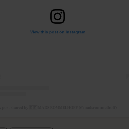
View this post on Instagram
A post shared by 🇩🇰 MADS ROMMELHOFF (@madsrommelhoff)