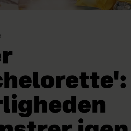
g
er
helorette':
ligheden