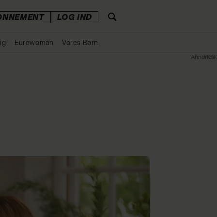
ONNEMENT
LOG IND
ig
Eurowoman
Vores Børn
Annonce