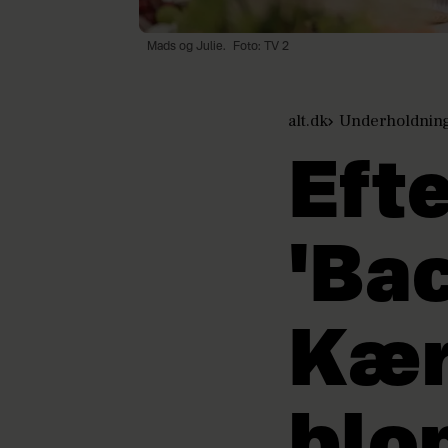
Mads og Julie.
Foto: TV 2
alt.dk
Underholdnin
Eft
'Bac
Kær