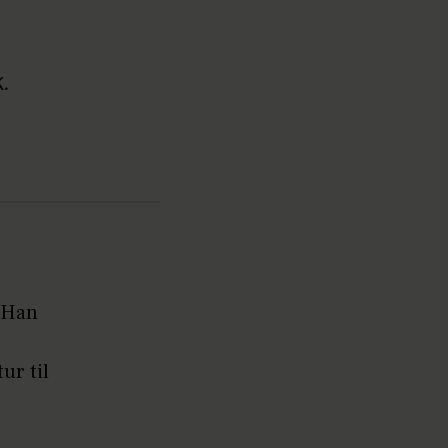
.
. Han
ur til