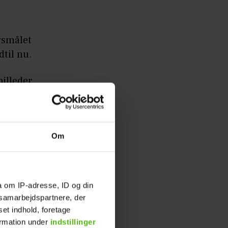
rgsmålet
dtil nu.
billeder
e ved navn
riner i
alen.
Om
g: Nu
a om IP-adresse, ID og din
s samarbejdspartnere, der
set indhold, foretage
ormation under
indstillinger