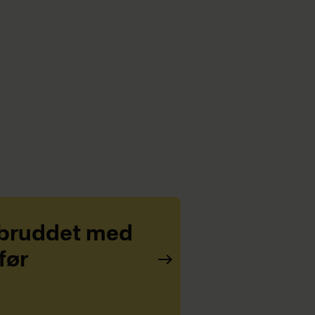
 bruddet med
før