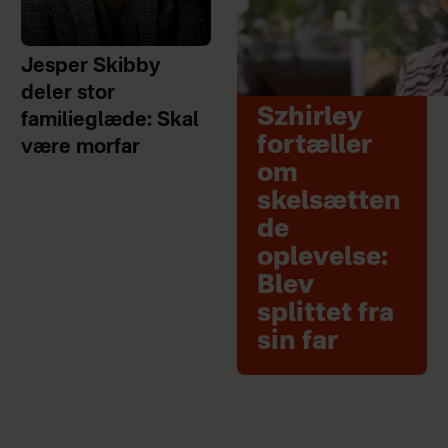
Jesper Skibby
deler stor
Szhirley
familieglæde: Skal
fortæller
være morfar
om
skelsætten
de
oplevelse:
Blev
splittet fra
sin far