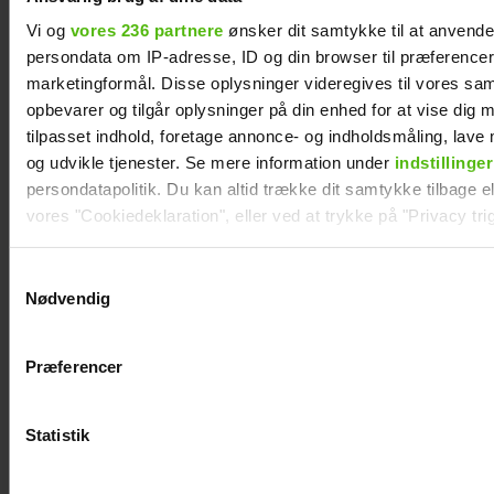
Vi og
vores 236 partnere
ønsker dit samtykke til at anvend
persondata om IP-adresse, ID og din browser til præferencer, 
marketingformål. Disse oplysninger videregives til vores sa
opbevarer og tilgår oplysninger på din enhed for at vise dig 
tilpasset indhold, foretage annonce- og indholdsmåling, lav
og udvikle tjenester. Se mere information under
indstillinger
persondatapolitik. Du kan altid trække dit samtykke tilbage ell
vores "Cookiedeklaration", eller ved at trykke på "Privacy trig
Dine valg anvendes på hele websitet.
Samtykkevalg
Nødvendig
Vi ønsker dit samtykke til at indsamle og bruge data for at k
Nikolaj Lie Kaas rørt og taknemmelig: "Det
betyder noget helt særligt"
relevant journalistisk indhold til dig.
Præferencer
Vi anvender egne cookies og cookies fra tredjeparter til at a
vores hjemmeside. Vi indsamler data om IP, ID og din browser 
generere statistik og huske dine præferencer samt til brug fo
Statistik
optimere vores reklametiltag på sociale medier og til at vise d
med sociale medier.