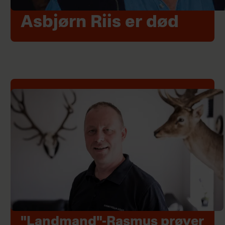
Asbjørn Riis er død
"Landmand"-Rasmus prøver