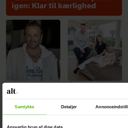
igen: Klar til kærlighed
Dennis Knudsen
"Årgang 20"-par har
har solgt huset i
taget svær
Thailand
beslutning
Samtykke
Detaljer
Annonceindstill
Ansvarlig brug af dine data