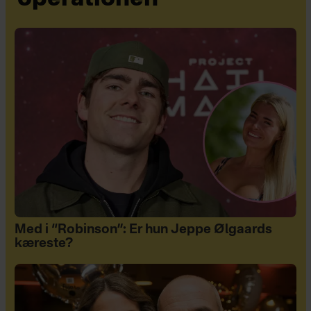
Med i “Robinson”: Er hun Jeppe Ølgaards
kæreste?