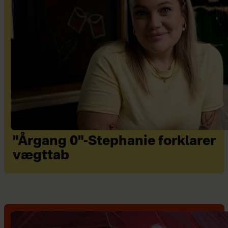
"Årgang 0"-Stephanie forklarer
vægttab