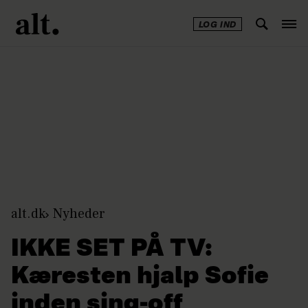
LOG IND
Annonce
alt.dk
Nyheder
IKKE SET PÅ TV:
Kæresten hjalp Sofie
inden sing-off