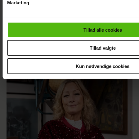
Marketing
Du kan til enhver tid trække dit samtykke tilbage via linket i 
læse mere om vores brug af cookies, samarbejdspartnere og
personoplysninger i forbindelse hermed i både
Tillad alle cookies
vores
privatlivspolitik
og
cookiepolitik
.
Tillad valgte
Sisse Sejr-Nørgaards krise: I bund økonomisk
Kun nødvendige cookies