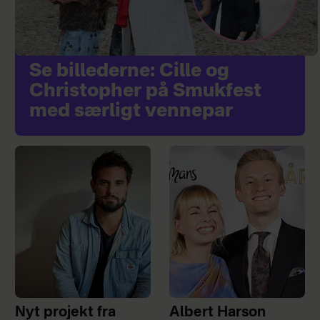
Se billederne: Cille og
Christopher på Smukfest
med særligt vennepar
Nyt projekt fra
Albert Harson