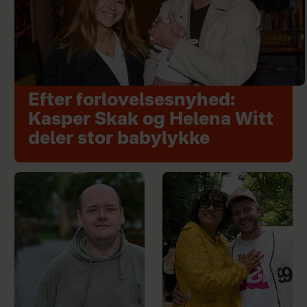
Efter forlovelsesnyhed:
Kasper Skak og Helena Witt
deler stor babylykke