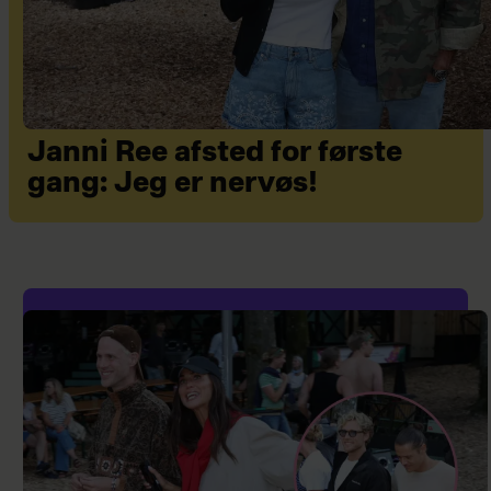
Janni Ree afsted for første
gang: Jeg er nervøs!