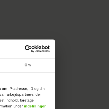
Om
ig godt i
a om IP-adresse, ID og din
 I
s samarbejdspartnere, der
n yde sit
set indhold, foretage
ormation under
indstillinger