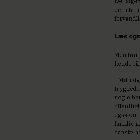
Det sige
der i bil
forvandli
Læs ogs
Men hun 
hende til
– Mit udg
tryghed. 
nogle he
offentli
også om v
familie m
danske b