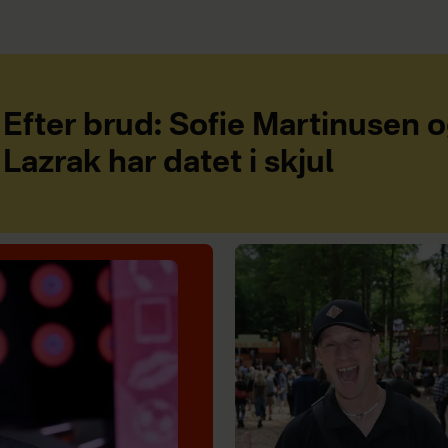
Efter brud: Sofie Martinusen 
Lazrak har datet i skjul