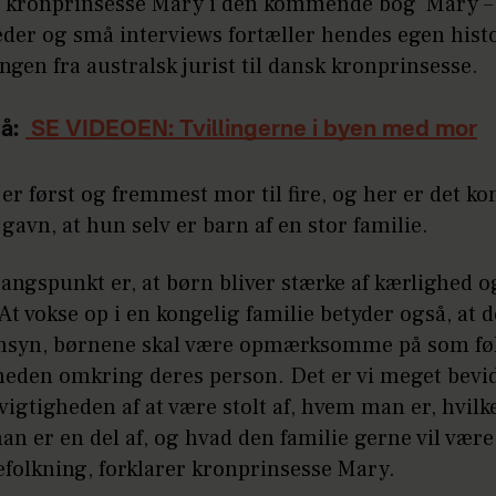
r kronprinsesse Mary i den kommende bog 'Mary – 
leder og små interviews fortæller hendes egen his
ngen fra australsk jurist til dansk kronprinsesse.
å:
SE VIDEOEN: Tvillingerne i byen med mor
er først og fremmest mor til fire, og her er det 
 gavn, at hun selv er barn af en stor familie.
angspunkt er, at børn bliver stærke af kærlighed o
At vokse op i en kongelig familie betyder også, at d
nsyn, børnene skal være opmærksomme på som føl
gheden omkring deres person. Det er vi meget bevi
igtigheden af at være stolt af, hvem man er, hvilk
an er en del af, og hvad den familie gerne vil være
efolkning, forklarer kronprinsesse Mary.