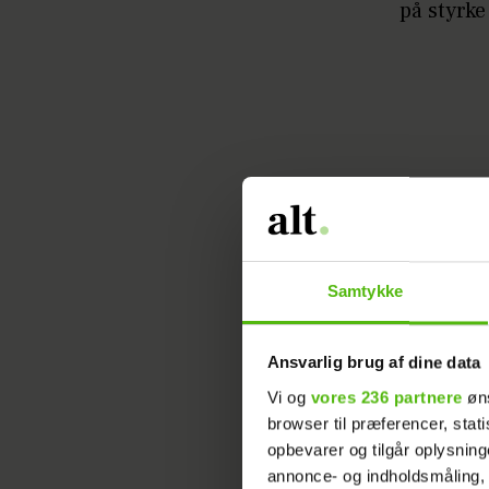
på styrke
For tillid
Samtykke
Men akkur
skolen, h
Ansvarlig brug af dine data
Vi og
vores 236 partnere
øns
– Men det
browser til præferencer, stat
forhold t
opbevarer og tilgår oplysning
annonce- og indholdsmåling,
bedste. 