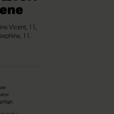
nene
ns Vicent, 11,
osephine, 11.
sse
være
gelige.