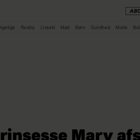
AB
ngelige
Reality
Livsstil
Mad
Børn
Sundhed
Mode
Bol
Annonce
rinsesse Mary afs