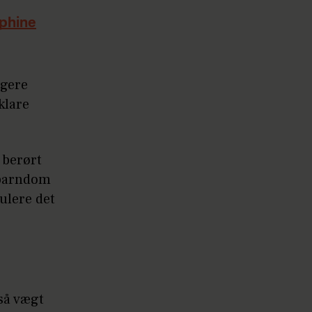
ephine
igere
klare
e berørt
n barndom
ulere det
så vægt