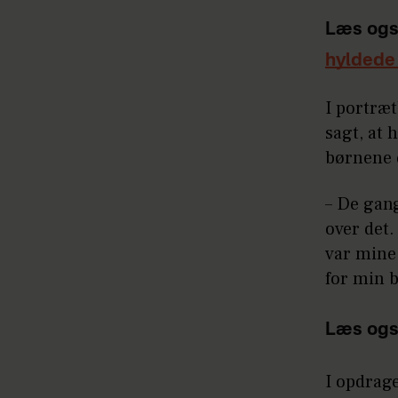
Læs ogs
hyldede
I portræt
sagt, at 
børnene d
– De gang
over det.
var mine 
for min 
Læs ogs
I opdrag