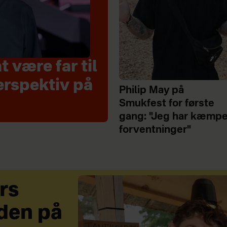
 være far til
erspektiv på
Philip May på
Smukfest for første
gang: "Jeg har kæmp
forventninger"
rs
den på