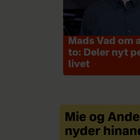
Mads Vad om at
to: Deler nyt p
livet
Mie og Ande
nyder hinan