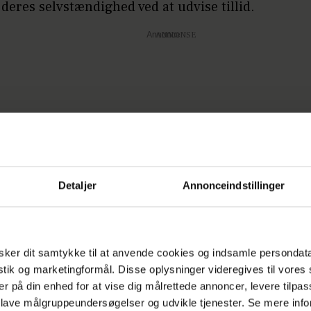
 deres selvstændighed ved at udvise tillid.
Annonce
 giver frihed.
Detaljer
Annonceindstillinger
at som hendes far insisterede på, at hun klarede s
ar Mary også her et stort fokus.
ker dit samtykke til at anvende cookies og indsamle persondat
 er tilsvarende vigtigt, at man altid gør sig umage.
istik og marketingformål. Disse oplysninger videregives til vore
il skolen, vennerne, fællesskabet med videre må ma
er på din enhed for at vise dig målrettede annoncer, levere tilpas
 lave målgruppeundersøgelser og udvikle tjenester. Se mere inf
Det har jeg med fra min egen barndom.