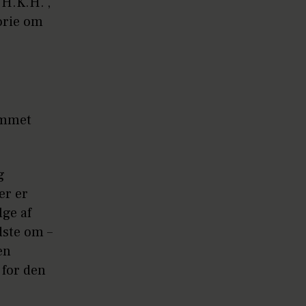
H.K.H.',
torie om
kommet
g
er er
ge af
dste om –
en
 for den