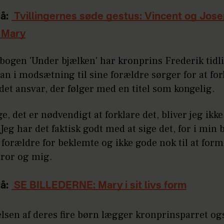
å:
Tvillingernes søde gestus: Vincent og Jos
 Mary
bogen 'Under bjælken' har kronprins Frederik tidl
han i modsætning til sine forældre sørger for at for
et ansvar, der følger med en titel som kongelig.
e, det er nødvendigt at forklare det, bliver jeg ikk
 Jeg har det faktisk godt med at sige det, for i mi
forældre for beklemte og ikke gode nok til at form
bror og mig.
å:
SE BILLEDERNE: Mary i sit livs form
elsen af deres fire børn lægger kronprinsparret og