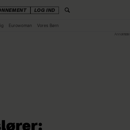
ONNEMENT
LOG IND
ig
Eurowoman
Vores Børn
Annonce
lører: