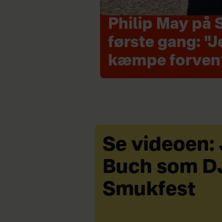
Philip May på 
første gang: "J
kæmpe forven
Se videoen:
Buch som D
Smukfest