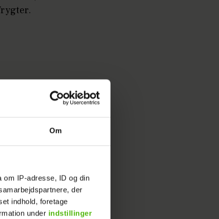
frygter.
Om
mig ro
 Det ved
frygter
a om IP-adresse, ID og din
s samarbejdspartnere, der
set indhold, foretage
t, men du
ormation under
indstillinger