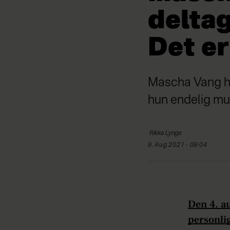
deltag
Det e
Mascha Vang har
hun endelig mu
Rikke
Lynge
9. Aug 2021 - 09:04
Den 4. a
personli