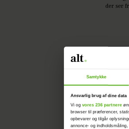
der ser f
Samtykke
Læs ogs
- Én ting
Ansvarlig brug af dine data
jeg simpe
Vi og
vores 236 partnere
øns
allermes
browser til præferencer, stat
opbevarer og tilgår oplysning
Hvem, Ma
annonce- og indholdsmåling,