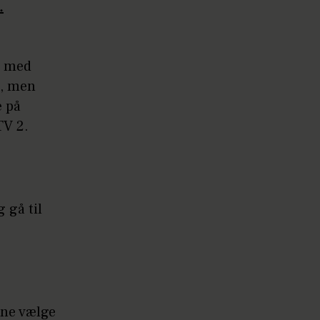
.
ld med
t, men
e på
TV 2.
 gå til
nne vælge