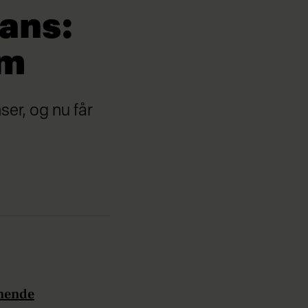
dans:
øm
er, og nu får
mmende