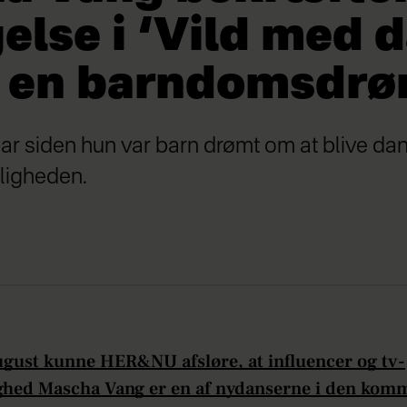
else i ‘Vild med 
r en barndomsdr
 siden hun var barn drømt om at blive dans
ligheden.
ugust kunne HER&NU afsløre, at influencer og tv-
ghed Mascha Vang er en af nydanserne i den ko