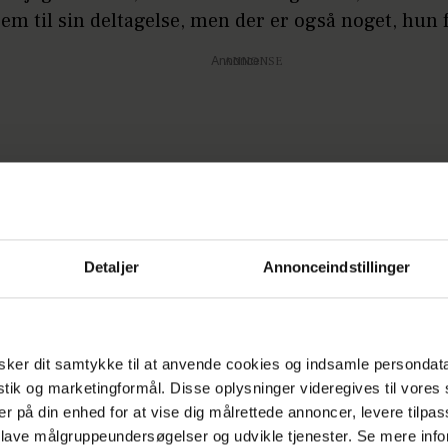
rem til sin deltagelse, men der er også noget, hun 
Annonce
Detaljer
Annonceindstillinger
å:
Oliver Bjerrehuus om kæresten: Hun giver 
 er det fysiske, og noget andet er at huske det hele.
lthen ikke, hvordan de gør, og det er nok det, jeg 
ker dit samtykke til at anvende cookies og indsamle persondat
t - at glemme trinnene, afslører Mascha.
istik og marketingformål. Disse oplysninger videregives til vore
er på din enhed for at vise dig målrettede annoncer, levere tilpas
scha skal danse med, er endnu ikke offentliggjor
 lave målgruppeundersøgelser og udvikle tjenester. Se mere inf