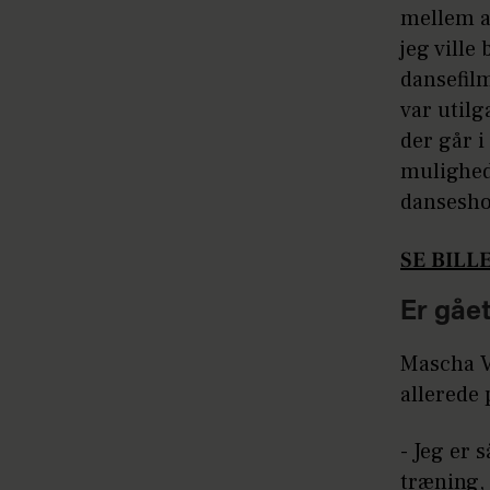
mellem at
jeg ville
dansefil
var util
der går i
mulighed 
dansesh
SE BILLE
Er gået
Mascha V
allerede
- Jeg er 
træning, 