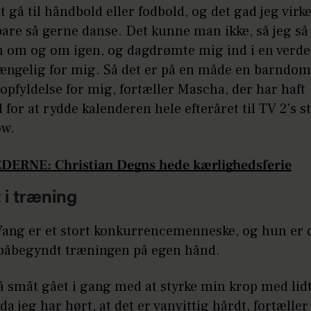
 gå til håndbold eller fodbold, og det gad jeg virke
 bare så gerne danse. Det kunne man ikke, så jeg så
m om og om igen, og dagdrømte mig ind i en verde
gængelig for mig. Så det er på en måde en barndo
 opfyldelse for mig, fortæller Mascha, der har haft
for at rydde kalenderen hele efteråret til TV 2's s
ow.
DERNE: Christian Degns hede kærlighedsferie
 i træning
ang er et stort konkurrencemenneske, og hun er 
 påbegyndt træningen på egen hånd.
så småt gået i gang med at styrke min krop med lid
da jeg har hørt, at det er vanvittig hårdt, fortælle