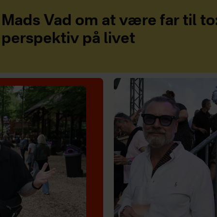
Mads Vad om at være far til to
perspektiv på livet