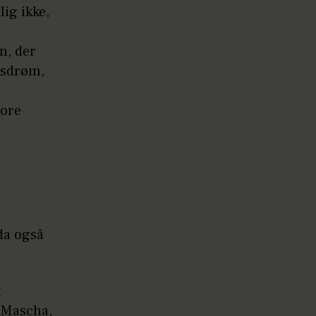
lig ikke,
n, der
msdrøm,
tore
da også
t
r Mascha,