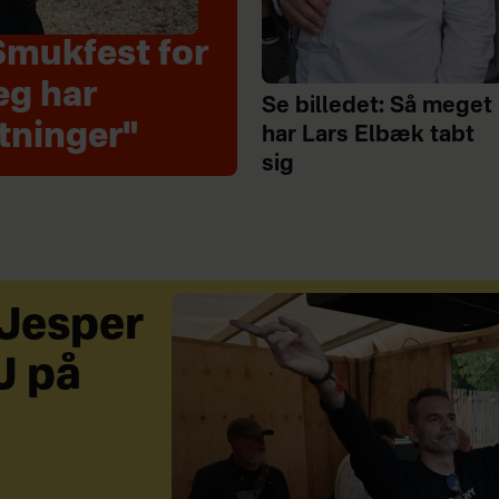
Smukfest for
eg har
Se billedet: Så meget
tninger"
har Lars Elbæk tabt
sig
 Jesper
J på