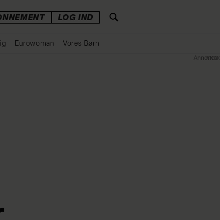
ONNEMENT
LOG IND
ig
Eurowoman
Vores Børn
Annonce
r