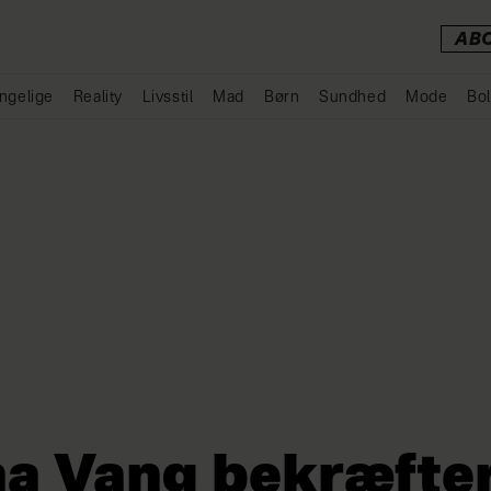
AB
ngelige
Reality
Livsstil
Mad
Børn
Sundhed
Mode
Bol
Annonce
a Vang bekræfte