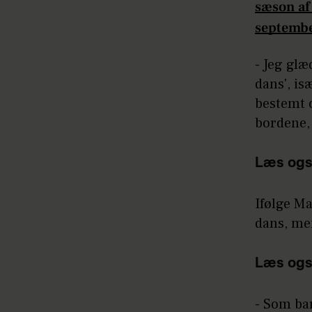
sæson af
septemb
- Jeg glæ
dans', is
bestemt o
bordene,
Læs ogs
Ifølge M
dans, me
Læs ogs
- Som bar