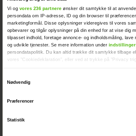
ganske
Vi og
vores 236 partnere
ønsker dit samtykke til at anvend
forfærdelig
persondata om IP-adresse, ID og din browser til præferencer, 
marketingformål. Disse oplysninger videregives til vores sa
t"
opbevarer og tilgår oplysninger på din enhed for at vise dig 
tilpasset indhold, foretage annonce- og indholdsmåling, lav
og udvikle tjenester. Se mere information under
indstillinger
persondatapolitik. Du kan altid trække dit samtykke tilbage ell
vores "Cookiedeklaration", eller ved at trykke på "Privacy trig
Kendt dansk influencer
Dine valg anvendes på hele websitet.
Samtykkevalg
er død: Blev kun 27 år
Nødvendig
Vi ønsker dit samtykke til at indsamle og bruge data for at k
relevant journalistisk indhold til dig.
Præferencer
Vi anvender egne cookies og cookies fra tredjeparter til at a
vores hjemmeside. Vi indsamler data om IP, ID og din browser 
generere statistik og huske dine præferencer samt til brug fo
Statistik
optimere vores reklametiltag på sociale medier og til at vise d
med sociale medier.