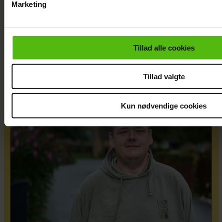
Marketing
Du kan til enhver tid trække dit samtykke tilbage via linket i 
læse mere om vores brug af cookies, samarbejdspartnere og
personoplysninger i forbindelse hermed i både
Tillad alle cookies
vores
privatlivspolitik
og
cookiepolitik
.
Efter forlovelsesnyhed: Kasper Skak og
Tillad valgte
Helena Witt deler stor babylykke
Kun nødvendige cookies