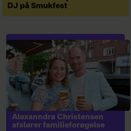
DJ på Smukfest
Alexanndra Christensen
afslører familieforøgelse