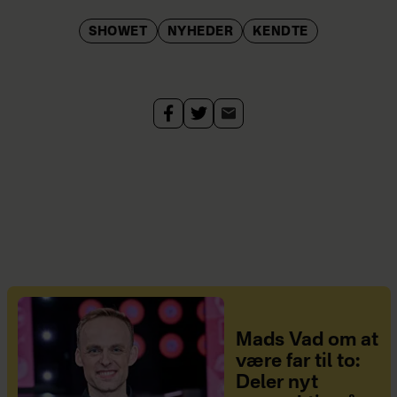
SHOWET
NYHEDER
KENDTE
Mads Vad om at
være far til to:
Deler nyt