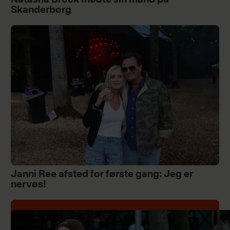
Natasha Brock mødte sin mand på
Skanderborg
Janni Ree afsted for første gang: Jeg er
nervøs!