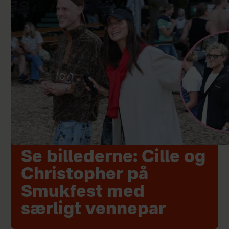
Se billederne: Cille og
Christopher på
Smukfest med
særligt vennepar