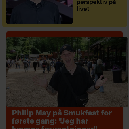
perspektiv på
livet
Philip May på Smukfest for
første gang: "Jeg har