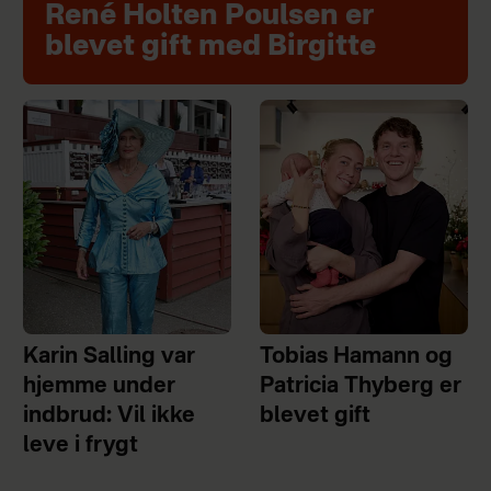
René Holten Poulsen er
blevet gift med Birgitte
Karin Salling var
Tobias Hamann og
hjemme under
Patricia Thyberg er
indbrud: Vil ikke
blevet gift
leve i frygt