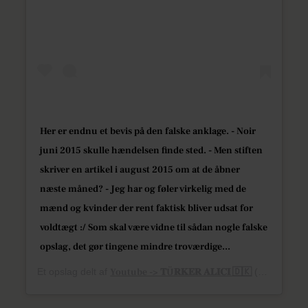
Her er endnu et bevis på den falske anklage. - Noir
juni 2015 skulle hændelsen finde sted. - Men stiften
skriver en artikel i august 2015 om at de åbner
næste måned? - Jeg har og føler virkelig med de
mænd og kvinder der rent faktisk bliver udsat for
voldtægt :/ Som skal være vidne til sådan nogle falske
opslag, det gør tingene mindre troværdige...
Et opslag delt af
Youtube -> 𝐓Ü𝐑𝐊𝐄𝐑 𝐀𝐋𝐈𝐂𝐈 🇩🇰
(@fitbyturker) den