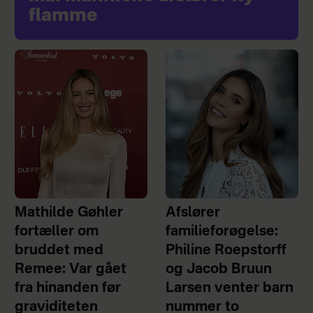
flamme
Mathilde Gøhler
Afslører
fortæller om
familieforøgelse:
bruddet med
Philine Roepstorff
Remee: Var gået
og Jacob Bruun
fra hinanden før
Larsen venter barn
graviditeten
nummer to