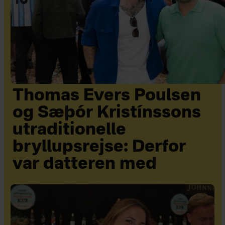
Thomas Evers Poulsen
og Sæþór Kristínssons
utraditionelle
bryllupsrejse: Derfor
var datteren med