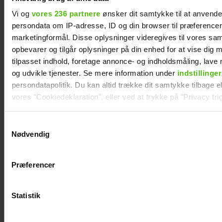
lykkelige
Vi og
vores 236 partnere
ønsker dit samtykke til at anvend
persondata om IP-adresse, ID og din browser til præferencer, 
marketingformål. Disse oplysninger videregives til vores sa
opbevarer og tilgår oplysninger på din enhed for at vise dig 
tilpasset indhold, foretage annonce- og indholdsmåling, lav
og udvikle tjenester. Se mere information under
indstillinger
persondatapolitik. Du kan altid trække dit samtykke tilbage ell
vores "Cookiedeklaration", eller ved at trykke på "Privacy trig
Dine valg anvendes på hele websitet.
Samtykkevalg
Nødvendig
Vi ønsker dit samtykke til at indsamle og bruge data for at k
relevant journalistisk indhold til dig.
Præferencer
Vi anvender egne cookies og cookies fra tredjeparter til at a
vores hjemmeside. Vi indsamler data om IP, ID og din browser 
generere statistik og huske dine præferencer samt til brug fo
Statistik
Peter Qvortrup Geisling
optimere vores reklametiltag på sociale medier og til at vise d
røber fremtidsplaner: Håber
med sociale medier.