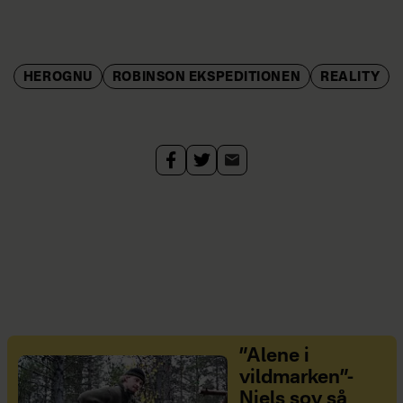
HEROGNU
ROBINSON EKSPEDITIONEN
REALITY
”Alene i
vildmarken”-
Niels sov så