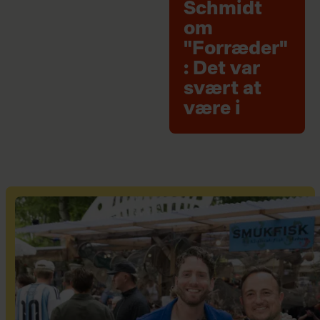
Schmidt
om
"Forræder"
: Det var
svært at
være i