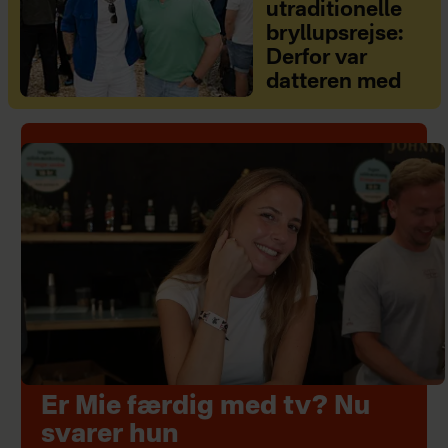
utraditionelle
bryllupsrejse:
Derfor var
datteren med
Er Mie færdig med tv? Nu
svarer hun