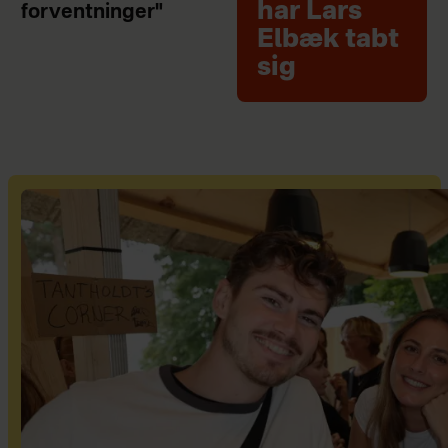
har Lars
forventninger"
Elbæk tabt
sig