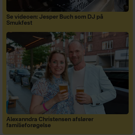
Se videoen: Jesper Buch som DJ på
Smukfest
Alexanndra Christensen afslører
familieforøgelse