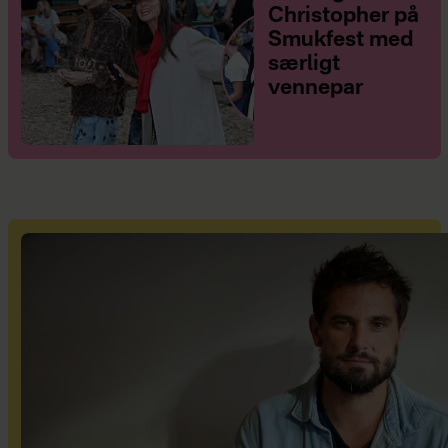
Christopher på
Smukfest med
særligt
vennepar