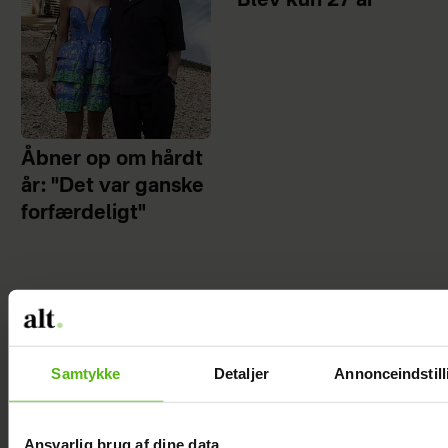
Blev kun 27 år
Åbner op om hårdt
år: "Det var ganske
forfærdeligt"
Samtykke
Detaljer
Annonceindstill
Ansvarlig brug af dine data