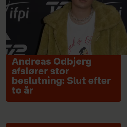
Andreas Odbjerg
afslører stor
beslutning: Slut efter
to år