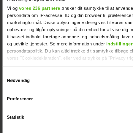
Vi og
vores 236 partnere
ønsker dit samtykke til at anvend
persondata om IP-adresse, ID og din browser til præferencer, 
marketingformål. Disse oplysninger videregives til vores sa
opbevarer og tilgår oplysninger på din enhed for at vise dig 
tilpasset indhold, foretage annonce- og indholdsmåling, lav
og udvikle tjenester. Se mere information under
indstillinger
Efter forlovelsesnyhed: Kasper Skak og
Helena Witt deler stor babylykke
persondatapolitik. Du kan altid trække dit samtykke tilbage ell
vores "Cookiedeklaration", eller ved at trykke på "Privacy trig
Dine valg anvendes på hele websitet.
Samtykkevalg
Nødvendig
Vi ønsker dit samtykke til at indsamle og bruge data for at k
relevant journalistisk indhold til dig.
Præferencer
Vi anvender egne cookies og cookies fra tredjeparter til at a
vores hjemmeside. Vi indsamler data om IP, ID og din browser 
generere statistik og huske dine præferencer samt til brug fo
Statistik
optimere vores reklametiltag på sociale medier og til at vise d
med sociale medier.