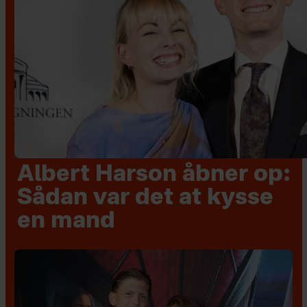
Albert Harson åbner op:
Sådan var det at kysse
en mand