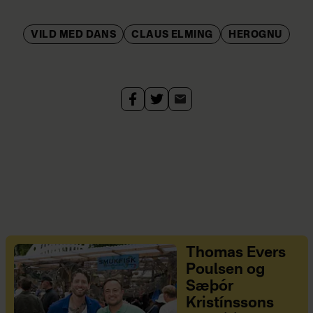
VILD MED DANS
CLAUS ELMING
HEROGNU
Thomas Evers
Poulsen og
Sæþór
Kristínssons