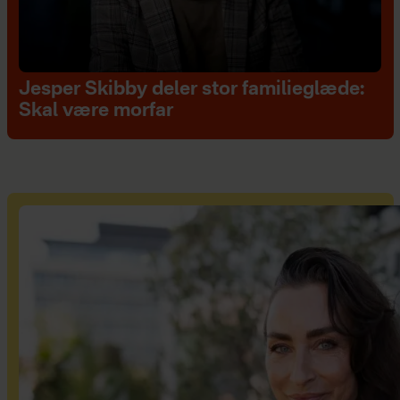
Jesper Skibby deler stor familieglæde:
Skal være morfar