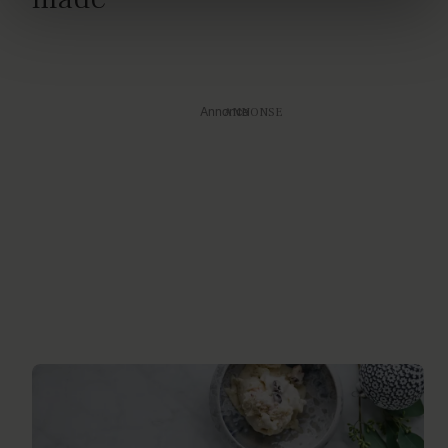
brug af cookies, samarbejdspartnere og behandling af
dine personoplysninger i forbindelse hermed i både
vores
privatlivspolitik
og
cookiepolitik
.
Annonce