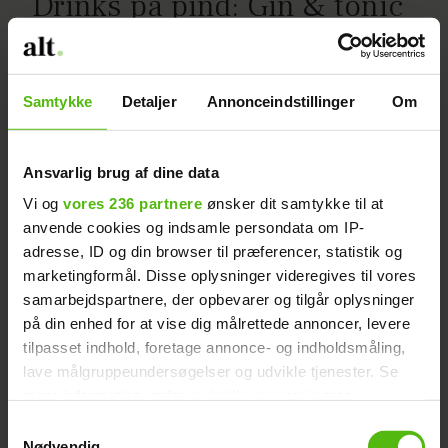
Drinks på pind: Gin & tonic
og Bloody Mary
Samtykke
Detaljer
Annonceindstillinger
Om
Ansvarlig brug af dine data
Vi og
vores 236 partnere
ønsker dit samtykke til at
anvende cookies og indsamle persondata om IP-
adresse, ID og din browser til præferencer, statistik og
marketingformål. Disse oplysninger videregives til vores
samarbejdspartnere, der opbevarer og tilgår oplysninger
på din enhed for at vise dig målrettede annoncer, levere
tilpasset indhold, foretage annonce- og indholdsmåling,
lave målgruppeundersøgelser og udvikle tjenester. Se
Sommerlagkage med
mere information under
indstillinger
og i vores
jordbær, hvid chokolade og
persondatapolitik. Du kan altid trække dit samtykke
Samtykkevalg
tilbage eller ændre indstillinger fra vores
Nødvendig