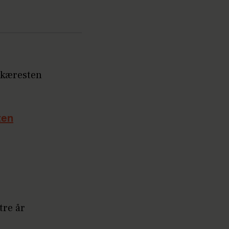
r kæresten
ten
tre år