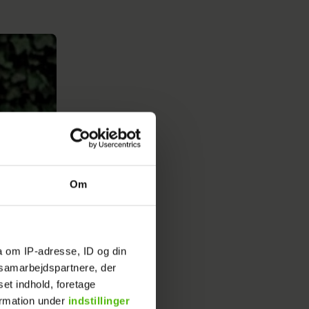
Om
a om IP-adresse, ID og din
s samarbejdspartnere, der
set indhold, foretage
ormation under
indstillinger