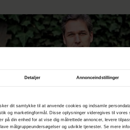
Detaljer
Annonceindstillinger
ker dit samtykke til at anvende cookies og indsamle persondat
istik og marketingformål. Disse oplysninger videregives til vore
er på din enhed for at vise dig målrettede annoncer, levere tilpas
sen. (Foto: Mathias Svold/Ritzau Scanpix)
 lave målgruppeundersøgelser og udvikle tjenester. Se mere inf