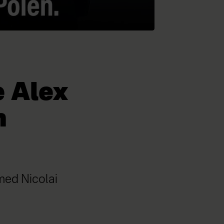
 Alex
n
med Nicolai