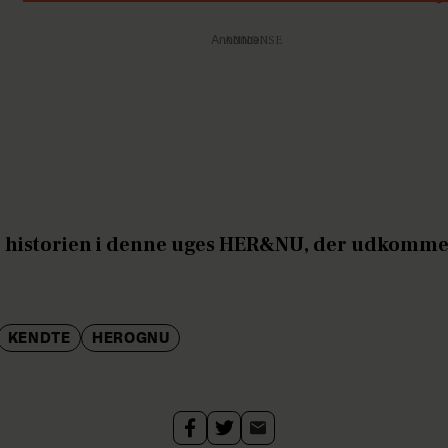
Annonce
e historien i denne uges HER&NU, der udkomm
KENDTE
HEROGNU