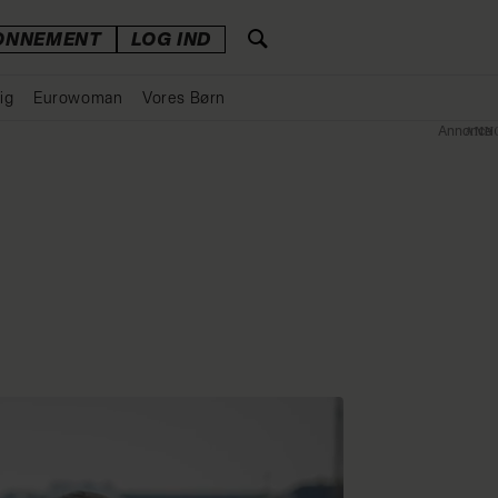
ONNEMENT
LOG IND
ig
Eurowoman
Vores Børn
Annonce