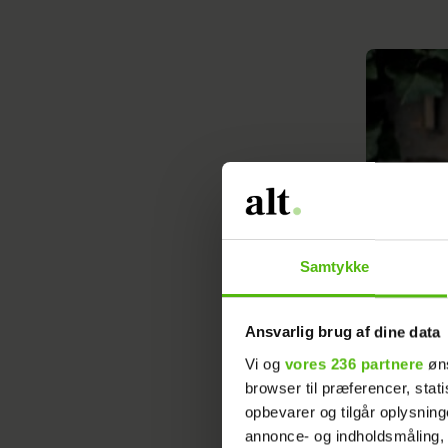
Samtykke
Ansvarlig brug af dine data
Vi og
vores 236 partnere
øns
browser til præferencer, stat
opbevarer og tilgår oplysning
Nicolai Peiter
annonce- og indholdsmåling,