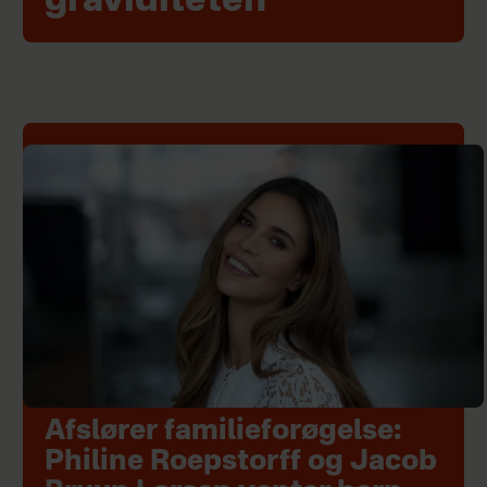
graviditeten
Afslører familieforøgelse:
Philine Roepstorff og Jacob