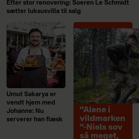
Efter stor renovering: Soeren Le Schmidt
sætter luksusvilla til salg
Umut Sakarya er
vendt hjem med
”Alene i
Johanne: Nu
vildmarken
serverer han flæsk
”-Niels sov
så meget,