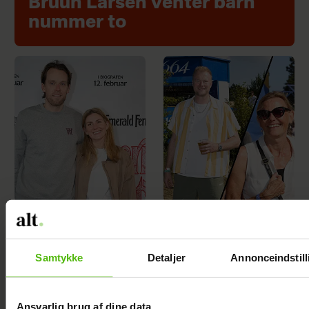
Bruun Larsen venter barn
nummer to
Se billedet: Mette
Kendte danskere
Sommer er gravid
deler deres bedste
igen
festivalstips
Samtykke
Detaljer
Annonceindstill
Ansvarlig brug af dine data