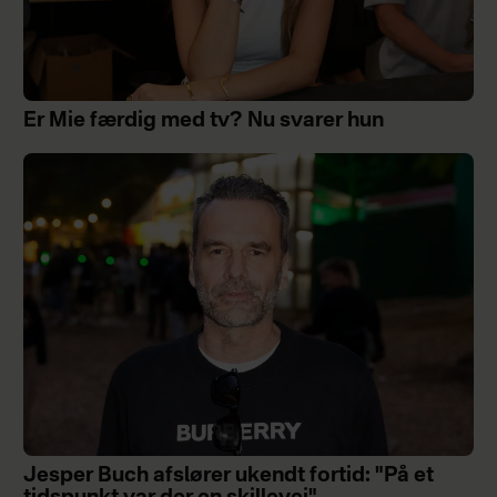
Er Mie færdig med tv? Nu svarer hun
Jesper Buch afslører ukendt fortid: "På et