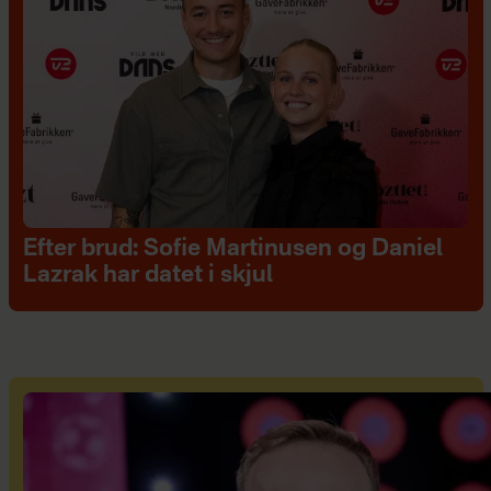
Efter brud: Sofie Martinusen og Daniel
Lazrak har datet i skjul