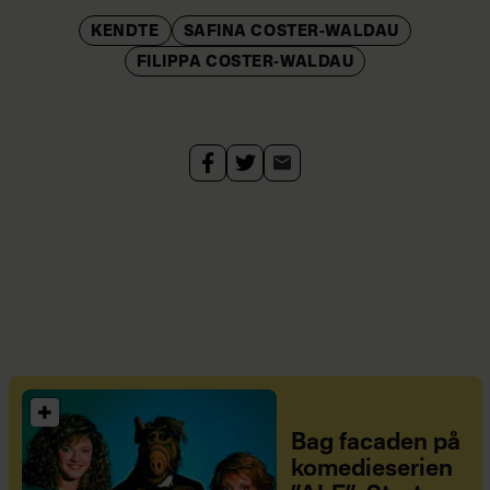
KENDTE
SAFINA COSTER-WALDAU
FILIPPA COSTER-WALDAU
Bag facaden på
komedieserien