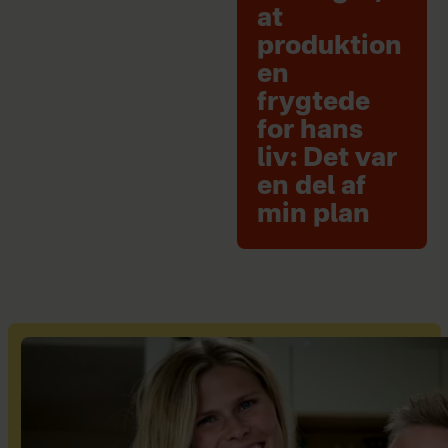
at
produktion
en
frygtede
for hans
liv: Det var
en del af
min plan