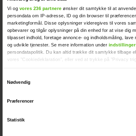
Vi og
vores 236 partnere
ønsker dit samtykke til at anvend
persondata om IP-adresse, ID og din browser til præferencer, 
marketingformål. Disse oplysninger videregives til vores sa
opbevarer og tilgår oplysninger på din enhed for at vise dig 
tilpasset indhold, foretage annonce- og indholdsmåling, lav
og udvikle tjenester. Se mere information under
indstillinger
persondatapolitik. Du kan altid trække dit samtykke tilbage ell
vores "Cookiedeklaration", eller ved at trykke på "Privacy trig
Dine valg anvendes på hele websitet.
Samtykkevalg
Nødvendig
Vi ønsker dit samtykke til at indsamle og bruge data for at k
Soeren le Schmidt om "Forræder": Det var
relevant journalistisk indhold til dig.
svært at være i
Præferencer
Vi anvender egne cookies og cookies fra tredjeparter til at a
vores hjemmeside. Vi indsamler data om IP, ID og din browser 
generere statistik og huske dine præferencer samt til brug fo
Statistik
optimere vores reklametiltag på sociale medier og til at vise d
med sociale medier.