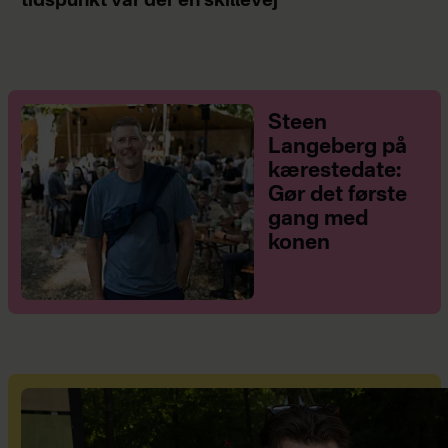
tidspunkt var der en skillevej"
Steen
Langeberg på
kærestedate:
Gør det første
gang med
konen