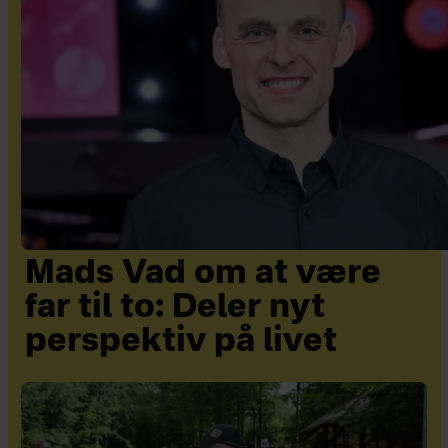
Mads Vad om at være
far til to: Deler nyt
perspektiv på livet