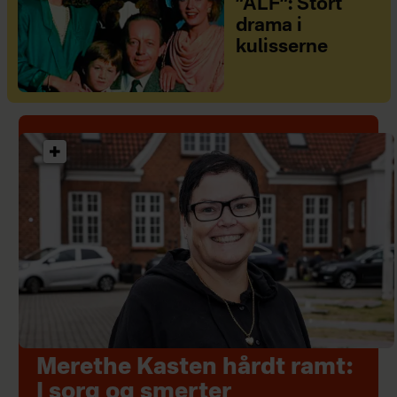
”ALF”: Stort
drama i
kulisserne
Merethe Kasten hårdt ramt:
I sorg og smerter