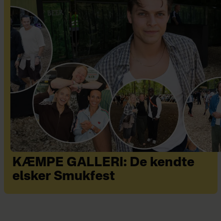
KÆMPE GALLERI: De kendte
elsker Smukfest