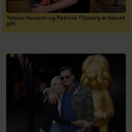
Tobias Hamann og Patricia Thyberg er blevet
gift