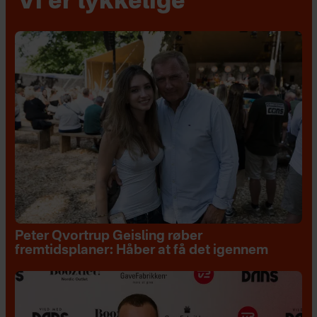
Vi er lykkelige
Peter Qvortrup Geisling røber
fremtidsplaner: Håber at få det igennem