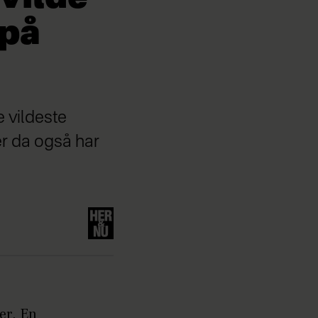
 på
e vildeste
r da også har
er. En