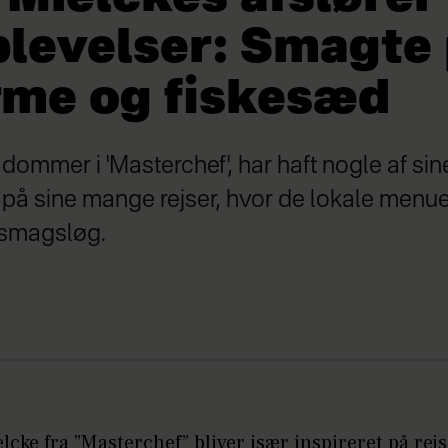
levelser: Smagte
rme og fiskesæd
dommer i 'Masterchef', har haft nogle af sin
på sine mange rejser, hvor de lokale menue
 smagsløg.
lcke fra ”Masterchef” bliver især inspireret på rejs