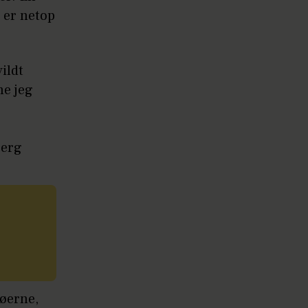
 er netop
ildt
ne jeg
berg
øerne,