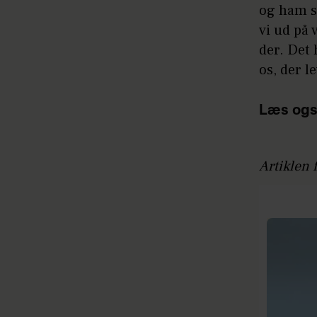
og ham s
vi ud på
der. Det 
os, der l
Læs ogs
Artiklen 