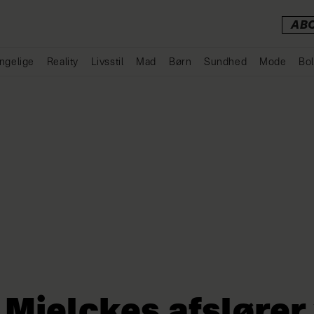
AB
ngelige
Reality
Livsstil
Mad
Børn
Sundhed
Mode
Bol
Annonce
Mielckes afslører 