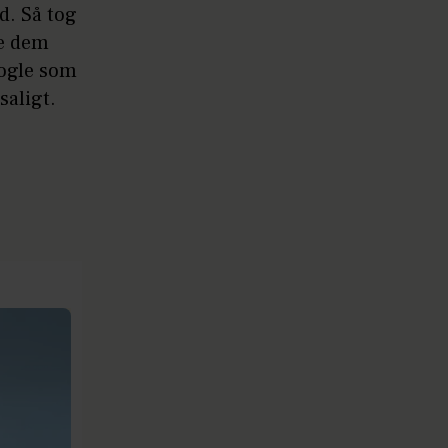
d. Så tog
e dem
nogle som
saligt.