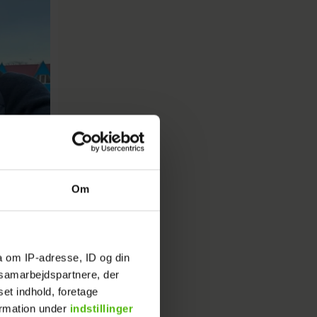
Om
a om IP-adresse, ID og din
s samarbejdspartnere, der
set indhold, foretage
ormation under
indstillinger