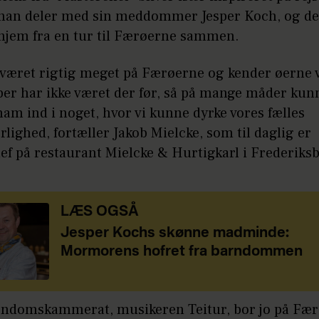
 han deler med sin meddommer Jesper Koch, og de
jem fra en tur til Færøerne sammen.
 været rigtig meget på Færøerne og kender øerne v
per har ikke været der før, så på mange måder kun
ham ind i noget, hvor vi kunne dyrke vores fælles
lighed, fortæller Jakob Mielcke, som til daglig er
ef på restaurant Mielcke & Hurtigkarl i Frederiks
LÆS OGSÅ
Jesper Kochs skønne madminde:
Mormorens hofret fra barndommen
rndomskammerat, musikeren Teitur, bor jo på Fær