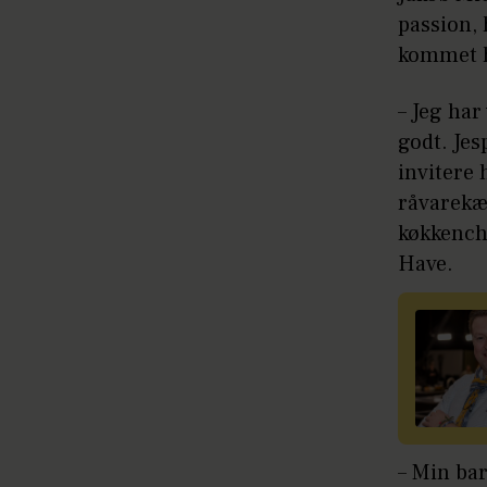
passion,
kommet h
– Jeg har
godt. Jes
invitere 
råvarekær
køkkench
Have.
– Min ba