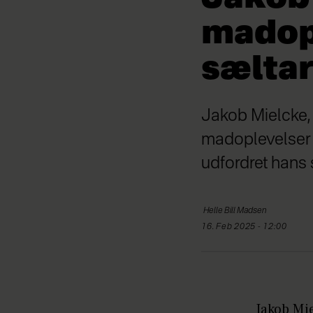
madop
sælta
Jakob Mielcke, 
madoplevelser 
udfordret hans
Helle
Bill Madsen
16. Feb 2025 - 12:00
Jakob Mie