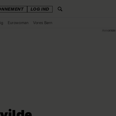
ONNEMENT
LOG IND
ig
Eurowoman
Vores Børn
Annonce
vilde