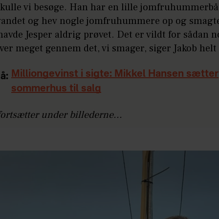
kulle vi besøge. Han har en lille jomfruhummerbå
 vandet og hev nogle jomfruhummere op og smagt
havde Jesper aldrig prøvet. Det er vildt for sådan 
ever meget gennem det, vi smager, siger Jakob helt 
Milliongevinst i sigte: Mikkel Hansen sætter
å:
sommerhus til salg
fortsætter under billederne...