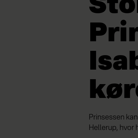
Sto
Pri
Isa
kør
Prinsessen kan
Hellerup, hvor h