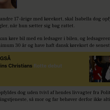
andre 17-årige med kørekort, skal Isabella dog opf
ler, når hun sætter sig bag rattet.
n køre bil med en ledsager i bilen, og ledsageren
imum 30 år og have haft dansk kørekort de seneste
OGSÅ
ins Christians
flotte debut
pfyldes dog uden tvivl af hendes livvagter fra Polit
ingstjeneste, så mor og far behøver derfor ikke alt