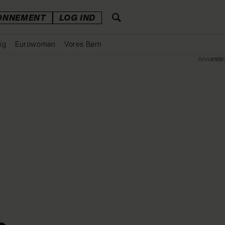
ONNEMENT
LOG IND
ig
Eurowoman
Vores Børn
Annonce