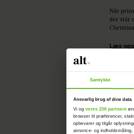
Når prins
der står
Christian
Læs ogs
hyldest 
Samtykke
Ansvarlig brug af dine data
Vi og
vores 236 partnere
øns
browser til præferencer, stat
opbevarer og tilgår oplysning
annonce- og indholdsmåling,