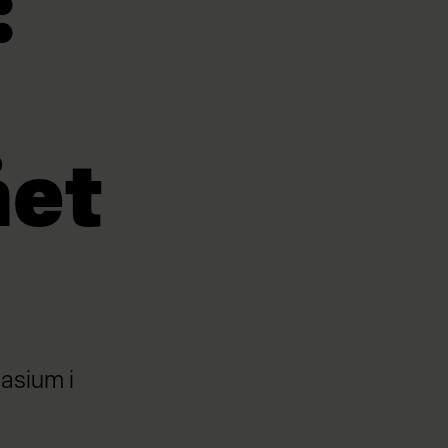
:
ået
asium i