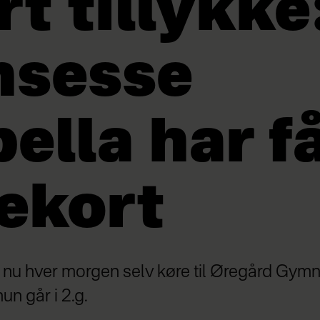
rt tillykke
nsesse
bella har f
ekort
 nu hver morgen selv køre til Øregård Gymn
un går i 2.g.