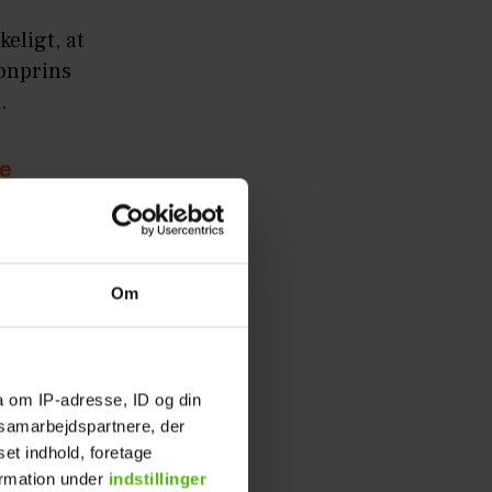
keligt, at
ronprins
.
ge
Om
a om IP-adresse, ID og din
s samarbejdspartnere, der
set indhold, foretage
ormation under
indstillinger