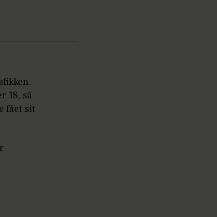
afikken.
r 18, så
 fået sit
r
dlandet