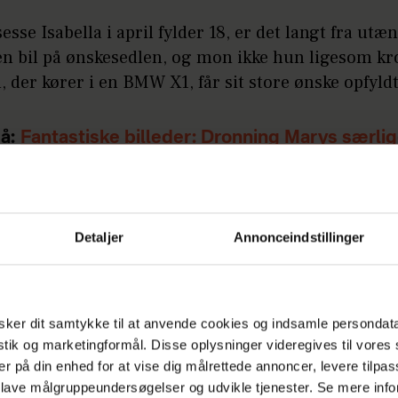
esse Isabella i april fylder 18, er det langt fra utæn
 en bil på ønskesedlen, og mon ikke hun ligesom k
, der kører i en BMW X1, får sit store ønske opfyldt
å:
Fantastiske billeder: Dronning Marys særli
til dronning Margrethe
Detaljer
Annonceindstillinger
ker dit samtykke til at anvende cookies og indsamle persondat
istik og marketingformål. Disse oplysninger videregives til vore
er på din enhed for at vise dig målrettede annoncer, levere tilpas
 lave målgruppeundersøgelser og udvikle tjenester. Se mere inf