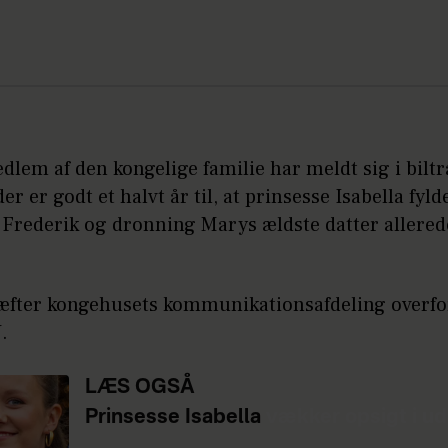
dlem af den kongelige familie har meldt sig i biltr
er er godt et halvt år til, at prinsesse Isabella fylde
Frederik og dronning Marys ældste datter allerede
æfter kongehusets kommunikationsafdeling overfo
.
LÆS OGSÅ
Prinsesse Isabella
vækker opsigt i u