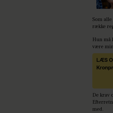
Som alle 
række reg
Hun må ku
være min
LÆS 
Kronpr
De krav o
Efterretn
med.