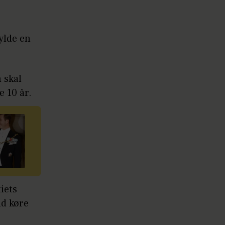
ylde en
 skal
 10 år.
iets
id køre