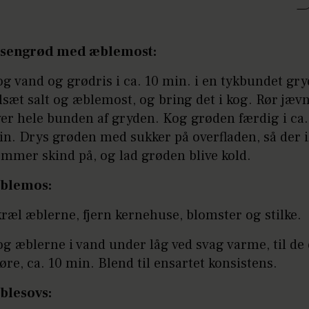
isengrød med æblemost:
g vand og grødris i ca. 10 min. i en tykbundet gry
lsæt salt og æblemost, og bring det i kog. Rør jævn
er hele bunden af gryden. Kog grøden færdig i ca.
n. Drys grøden med sukker på overfladen, så der 
mmer skind på, og lad grøden blive kold.
blemos:
ræl æblerne, fjern kernehuse, blomster og stilke.
g æblerne i vand under låg ved svag varme, til de 
re, ca. 10 min. Blend til ensartet konsistens.
blesovs: