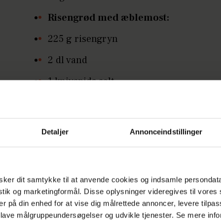
Risengrød med æblemost:
225 g risengryn
2 dl vand
1 knivspids salt
1¼ l æblemost (eller usødet
æblejuice)
Detaljer
Annonceindstillinger
et godt drys sukker
Æblemos og æblesovs:
750 g æbler (evt. syrlige madæbler)
ker dit samtykke til at anvende cookies og indsamle persondat
istik og marketingformål. Disse oplysninger videregives til vore
1 dl vand
er på din enhed for at vise dig målrettede annoncer, levere tilpas
 lave målgruppeundersøgelser og udvikle tjenester. Se mere inf