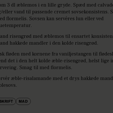
m 3 dl æblemos i en lille gryde. Spæd med calvad
/eller vand til passende cremet sovsekonsistens. 
d flormelis. Sovsen kan servéres lun eller ved
tuetemperatur.
and risengrød med æblemos til ensartet konsisten
and hakkede mandler i den kolde risengrød.
sk fløden med kornene fra vaniljestangen til fløde
nd det i den helt kolde æble-risengrød, helst lige 
rvering. Smag til med flormelis.
ervér æble-risalamande med et drys hakkede mand
blesovs.
SKRIFT
MAD