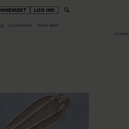
ONNEMENT
LOG IND
ig
Eurowoman
Vores Børn
Annonce