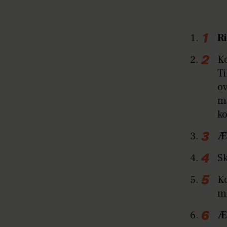
R
Ko
Ti
ov
mi
ko
Æ
Sk
Ko
mø
Æ