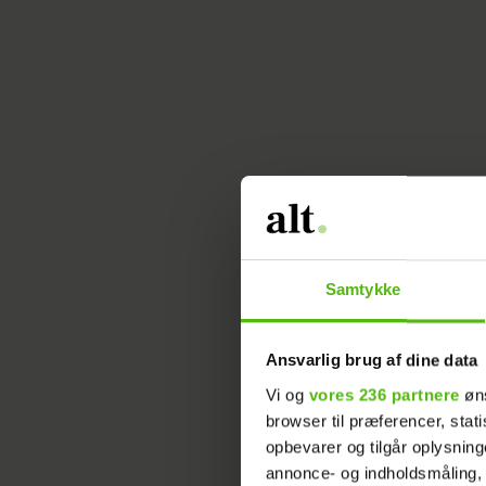
Samtykke
Ansvarlig brug af dine data
Vi og
vores 236 partnere
øns
browser til præferencer, stat
opbevarer og tilgår oplysning
annonce- og indholdsmåling,