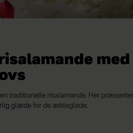
risalamande med
ovs
den traditionelle risalamande. Her præsente
særlig glæde for de æbleglade.