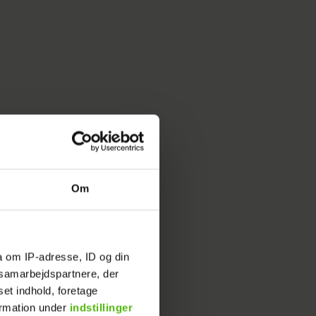
Om
a om IP-adresse, ID og din
s samarbejdspartnere, der
set indhold, foretage
ormation under
indstillinger