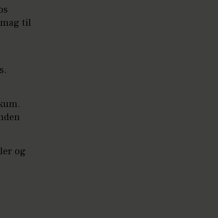
os
Smag til
s.
skum.
inden
ler og