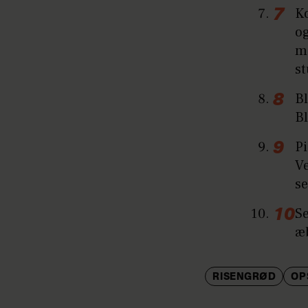
Ko
og
me
s
Bl
Bl
Pi
Ve
se
S
æ
RISENGRØD
OP