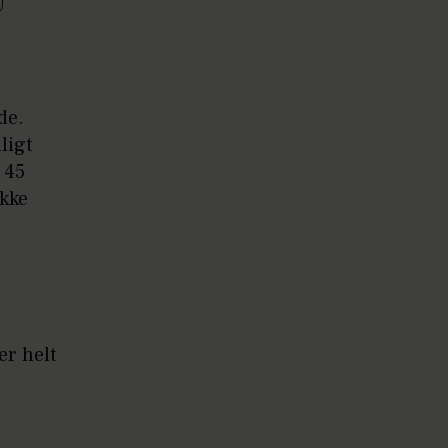
de.
ligt
 45
ikke
er helt