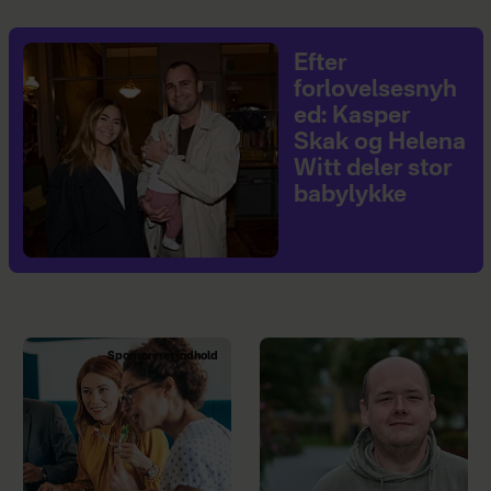
Efter
forlovelsesnyh
ed: Kasper
Skak og Helena
Witt deler stor
babylykke
Sponsoreret indhold