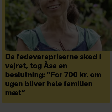
Da fødevarepriserne skød i
vejret, tog Åsa en
beslutning: ”For 700 kr. om
ugen bliver hele familien
mæt”