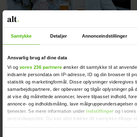
Samtykke
Detaljer
Annonceindstillinger
Alexanndra Christensen afslører
familieforøgelse
Ansvarlig brug af dine data
Vi og
vores 236 partnere
ønsker dit samtykke til at anvend
indsamle persondata om IP-adresse, ID og din browser til pr
statistik og marketingformål. Disse oplysninger videregives t
samarbejdspartnere, der opbevarer og tilgår oplysninger på d
at vise dig målrettede annoncer, levere tilpasset indhold, for
annonce- og indholdsmåling, lave målgruppeundersøgelser o
tjenester. Se mere information under
indstillinger
og i vores
persondatapolitik. Du kan altid trække dit samtykke tilbage e
indstillinger fra vores "Cookiedeklaration", eller ved at trykk
trigger" ikonet.
Samtykkevalg