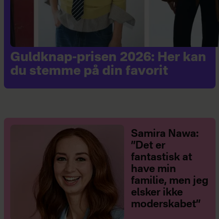
Guldknap-prisen 2026: Her kan
du stemme på din favorit
Samira Nawa:
”Det er
fantastisk at
have min
familie, men jeg
elsker ikke
moderskabet”