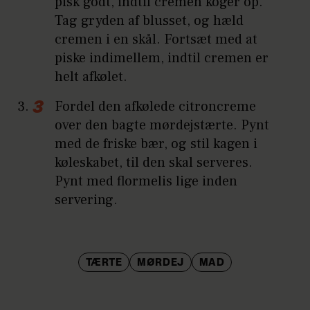
pisk godt, indtil cremen koger op.
Tag gryden af blusset, og hæld
cremen i en skål. Fortsæt med at
piske indimellem, indtil cremen er
helt afkølet.
Fordel den afkølede citroncreme
over den bagte mørdejstærte. Pynt
med de friske bær, og stil kagen i
køleskabet, til den skal serveres.
Pynt med flormelis lige inden
servering.
TÆRTE
MØRDEJ
MAD