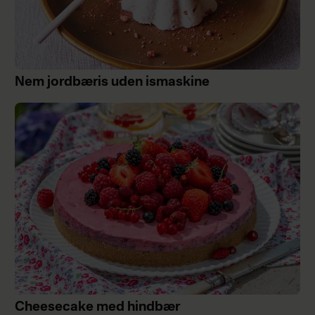
Nem jordbæris uden ismaskine
Cheesecake med hindbær