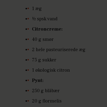
1 æg
½ spsk vand
Citroncreme:
40 g smør
2 hele pasteuriserede æg
75 g sukker
1 økologisk citron
Pynt:
250 g blåbær
20 g flormelis