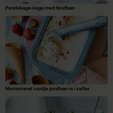
Pandekage-kage med hindbær
Marmoreret vanilje-jordbær-is i vafler