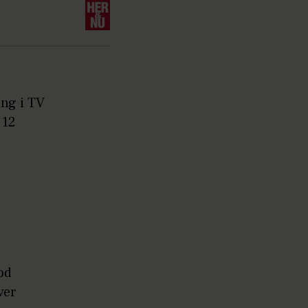
ng i TV
 12
od
ver