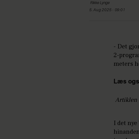
Rikke
Lynge
5. Aug 2025 - 09:01
- Det gj
2-program
meters h
Læs ogs
Artiklen 
I det ny
hinanden 