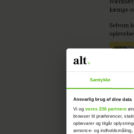
iværksætt
kæmpe en
Selvom hu
oplevels
Samtykke
I et opsl
hun lande
Ansvarlig brug af dine data
lige ned.
Vi og
vores 236 partnere
øns
browser til præferencer, stat
– Beklage
opbevarer og tilgår oplysning
annonce- og indholdsmåling,
af BOKSEN