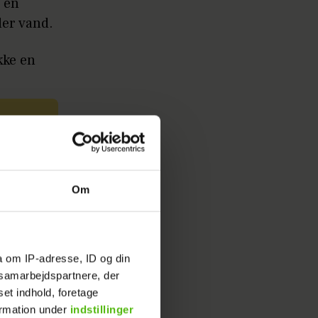
r en
der vand.
kke en
k: Ikke
Om
 hvor
og falde
a om IP-adresse, ID og din
s samarbejdspartnere, der
ste afsnit
set indhold, foretage
ormation under
indstillinger
måske,