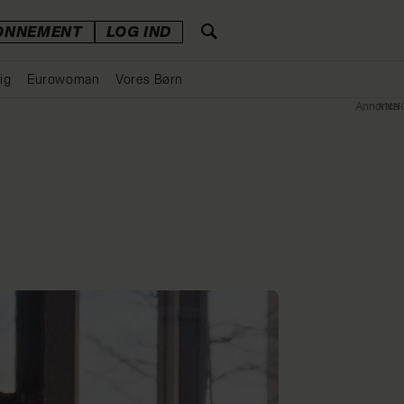
ONNEMENT
LOG IND
ig
Eurowoman
Vores Børn
Annonce