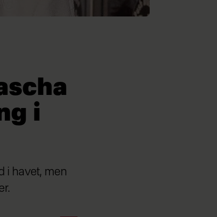
ascha
ng i
d i havet, men
er.