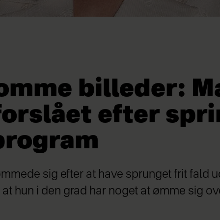
omme billeder: M
orslået efter spri
program
ede sig efter at have sprunget frit fald u
g, at hun i den grad har noget at ømme sig ov