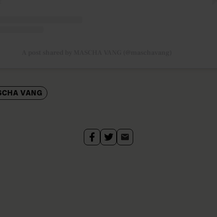
A post shared by MASCHA VANG (@maschavang)
SCHA VANG