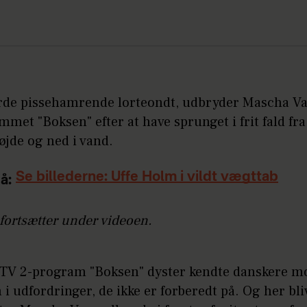
orde pissehamrende lorteondt, udbryder Mascha Va
met "Boksen" efter at have sprunget i frit fald fra
øjde og ned i vand.
Se billederne: Uffe Holm i vildt vægttab
å:
fortsætter under videoen.
e TV 2-program "Boksen" dyster kendte danskere m
i udfordringer, de ikke er forberedt på. Og her bli