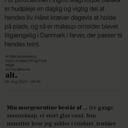
For podcastvært Ingrid Magnifique Baraka
er hudpleje en daglig og vigtig del af
hendes liv. Håret kræver dagevis at holde
på plads, og så er makeup omsider blevet
tilgængelig i Danmark i farver, der passer til
hendes teint.
Af: Sine Gerstenberg
Foto: Liv Habel, PR og Privat
Mode
ALT for damerne
29. Aug 2024 - 08:00
Min morgenrutine består af …
tre gange
snoozeknap, et stort glas vand, fem
minutter hvor jeg sidder i vinduet, trækker