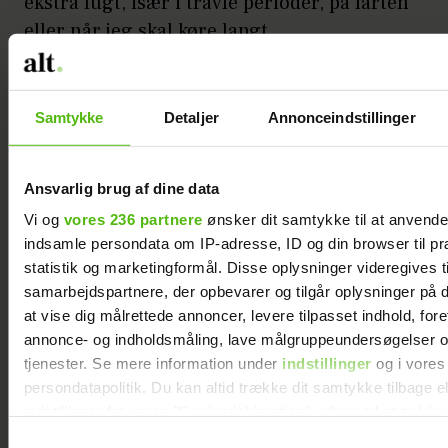
ekstra fugt, især i travle perioder, på farten
eller når jeg skal køre langt.
Moisturising Face Mask, Maske
Kompagniet, 10 kr.
Samtykke
Detaljer
Annonceindstillinger
Ansvarlig brug af dine data
Vi og
vores 236 partnere
ønsker dit samtykke til at anvend
indsamle persondata om IP-adresse, ID og din browser til pr
statistik og marketingformål. Disse oplysninger videregives t
samarbejdspartnere, der opbevarer og tilgår oplysninger på d
at vise dig målrettede annoncer, levere tilpasset indhold, for
annonce- og indholdsmåling, lave målgruppeundersøgelser o
tjenester. Se mere information under
indstillinger
og i vores
persondatapolitik. Du kan altid trække dit samtykke tilbage e
indstillinger fra vores "Cookiedeklaration", eller ved at trykk
trigger" ikonet.
Samtykkevalg