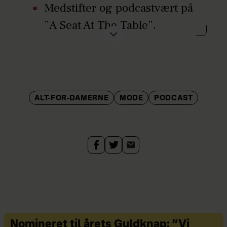
Medstifter og podcastvært på
”A Seat At The Table”.
Har en kæreste.
ALT-FOR-DAMERNE
MODE
PODCAST
Nomineret til årets Guldknap: ”Vi