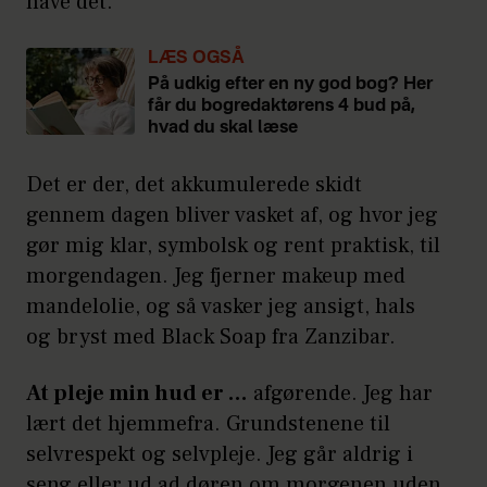
have det.
LÆS OGSÅ
På udkig efter en ny god bog? Her
får du bogredaktørens 4 bud på,
hvad du skal læse
Det er der, det akkumulerede skidt
gennem dagen bliver vasket af, og hvor jeg
gør mig klar, symbolsk og rent praktisk, til
morgendagen. Jeg fjerner makeup med
mandelolie, og så vasker jeg ansigt, hals
og bryst med Black Soap fra Zanzibar.
At pleje min hud er …
afgørende. Jeg har
lært det hjemmefra. Grundstenene til
selvrespekt og selvpleje. Jeg går aldrig i
seng eller ud ad døren om morgenen uden