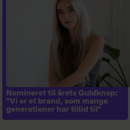
Nomineret til årets Guldknap:
"Vi er et brand, som mange
generationer har tillid til"