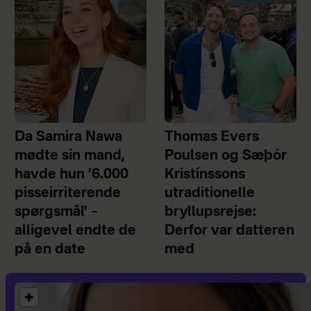
Da Samira Nawa
Thomas Evers
mødte sin mand,
Poulsen og Sæþór
havde hun ’6.000
Kristínssons
pisseirriterende
utraditionelle
spørgsmål’ –
bryllupsrejse:
alligevel endte de
Derfor var datteren
på en date
med