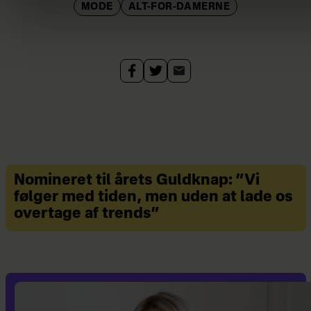
MODE
ALT-FOR-DAMERNE
Nomineret til årets Guldknap: ”Vi
følger med tiden, men uden at lade os
overtage af trends”