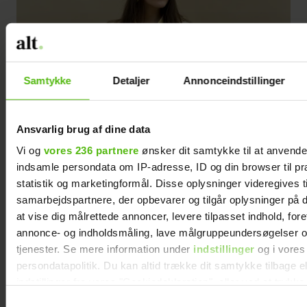
Samtykke
Detaljer
Annonceindstillinger
Ansvarlig brug af dine data
Vi og
vores 236 partnere
ønsker dit samtykke til at anvend
indsamle persondata om IP-adresse, ID og din browser til pr
statistik og marketingformål. Disse oplysninger videregives t
samarbejdspartnere, der opbevarer og tilgår oplysninger på d
at vise dig målrettede annoncer, levere tilpasset indhold, for
annonce- og indholdsmåling, lave målgruppeundersøgelser o
tjenester. Se mere information under
indstillinger
og i vores
persondatapolitik. Du kan altid trække dit samtykke tilbage e
4. Det hjemmelavede hårbånd kan både rulles bredt og smalt alt efter
indstillinger fra vores "Cookiedeklaration", eller ved at trykk
ønsket look.
trigger" ikonet.
Samtykkevalg