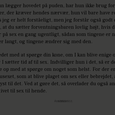
un lægger hovedet på puden, har hun ikke brug for 
r, der kræver hendes nærvær, hun vil bare have ro
 jeg er helt forståeligt, men jeg forstår også godt
, at du sætter forventningsbaren lovlig højt, hvis 
r på sex en gang ugentligt, sådan som tingene er n
t er langt, og tingene ændrer sig med den.
tedet med at spørge din kone, om I kan blive enige
I sætter tid af til sex. Indvilliger hun i det, så er d
e op med at spørge om noget som helst. For der er
usexet, som at blive plaget om sex eller bebrejdet,
lyst til det. Ved at gøre det, så overlader du også a
tivet til sex til hende.
Annonce