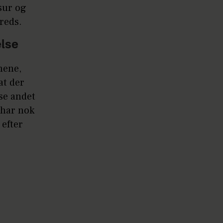
sur og
freds.
else
nene,
at der
se andet
 har nok
 efter