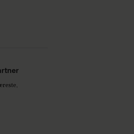
rtner
æreste,