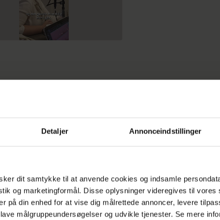
Detaljer
Annonceindstillinger
ældre til to små børn, hvoraf den yngste lige er fyldt
LÆS OGSÅ
Min søns kæreste udnytter ham
ker dit samtykke til at anvende cookies og indsamle persondat
istik og marketingformål. Disse oplysninger videregives til vore
er på din enhed for at vise dig målrettede annoncer, levere tilpas
 lave målgruppeundersøgelser og udvikle tjenester. Se mere inf