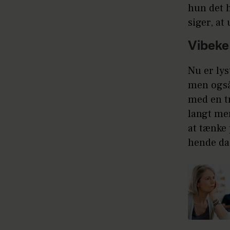
hun det h
siger, at
Vibeke
Nu er lys
men også 
med en t
langt mer
at tænke 
hende da