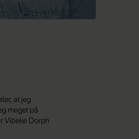
ler, at jeg
 jeg meget på
er Vibeke Dorph