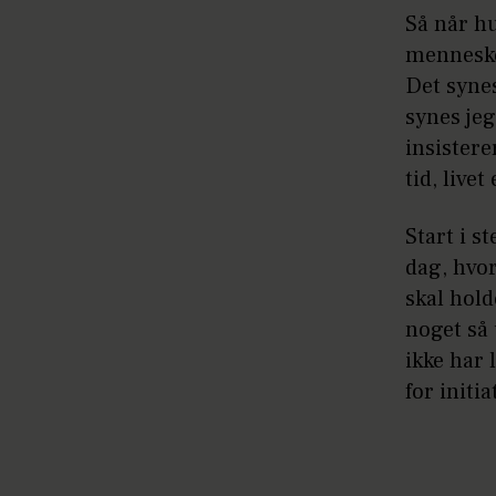
Så når h
menneske
Det synes
synes jeg
insistere
tid, live
Start i s
dag, hvor 
skal hold
noget så 
ikke har 
for initia