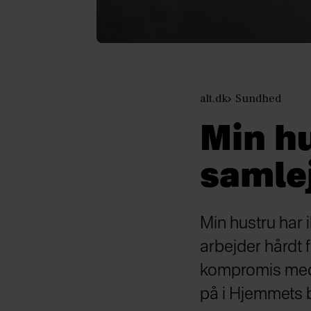
alt.dk
Sundhed
Min h
samle
Min hustru har i
arbejder hårdt 
kompromis med 
på i Hjemmets 