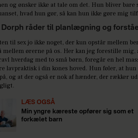
en og ønsker ikke at tale om det. Hun bliver bare 
 uanset, hvad hun gør, så kan hun ikke gøre mig til
 Dorph råder til planlægning og forstå
ten til sex jo ikke noget, der kun opstår mellem be
mellem ørerne på os. Her kan jeg forestille mig, 
ravl hverdag med to små børn, foregår en hel mas
e lavpraktisk i din kones hoved. Hun føler, at hun
på, og at der også er nok af hænder, der rækker ud
gligt.
LÆS OGSÅ
Min yngre kæreste opfører sig som et
forkælet barn