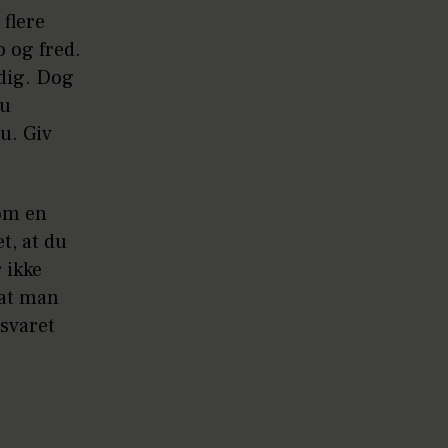
flere
 og fred.
 dig. Dog
du
u. Giv
 om en
et, at du
 ikke
 at man
nsvaret