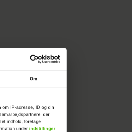
Om
 to år.
a om IP-adresse, ID og din
s samarbejdspartnere, der
set indhold, foretage
ormation under
indstillinger