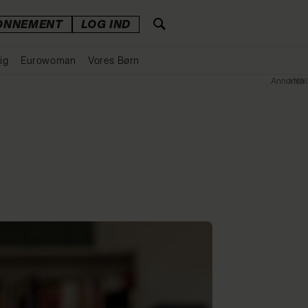
ONNEMENT
LOG IND
ig
Eurowoman
Vores Børn
Annonce