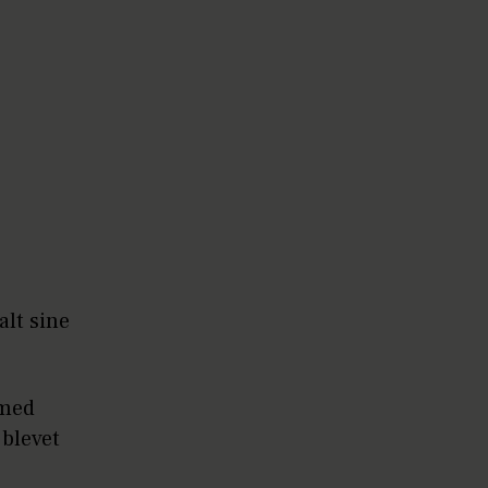
alt sine
 med
 blevet