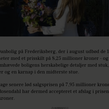
Danbolig på Frederiksberg, der i august udbød de 
ter med et prisskilt på 8,25 millioner kroner - og
emhævede boligens herskabelige detaljer med stuk,
r og en karnap i den midterste stue.
age senere lød salgsprisen på 7,95 millioner kron
Rosendahl har dermed accepteret et afslag i prisen
kroner.
Annonce