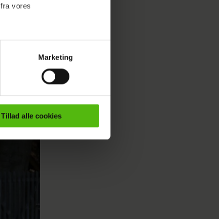
 fra vores
Marketing
ournalistisk indhold til dig.
emmeside. Vi indsamler data
ors
er samt til brug for
ktioner i forbindelse med
Tillad alle cookies
e mere om vores brug af
 både