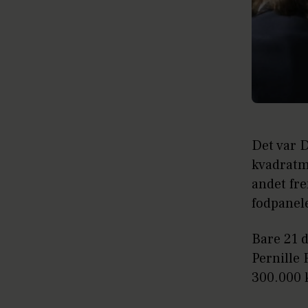
Det var 
kvadratme
andet fr
fodpanele
Bare 21 d
Pernille 
300.000 