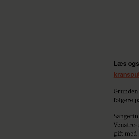
Læs ogs
kranspu
Grunden t
følgere 
Sangerin
Venstre-p
gift med 