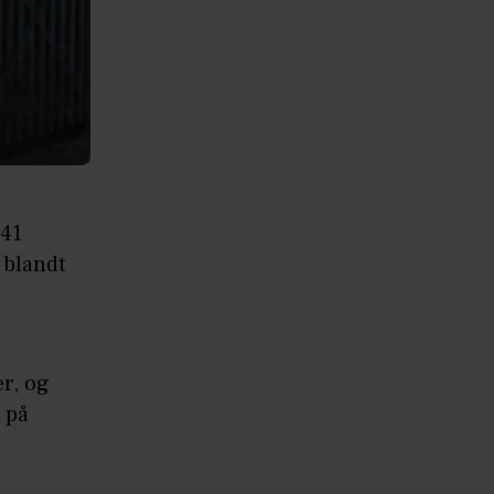
141
 blandt
er, og
 på