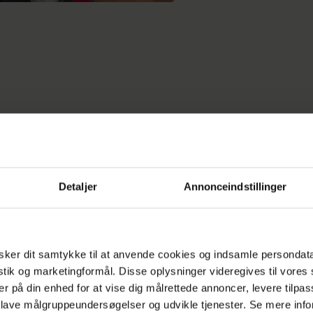
igere 'X Factor'-dommer sangerinden Pernille Ros
re bruge tre uger før en køber slog til og købte he
Detaljer
Annonceindstillinger
ejlighed.
der også, at Swan Lee-sangeren nu kan begynde at 
serne frem og så småt vinke farvel til adressen på 
ker dit samtykke til at anvende cookies og indsamle persondat
istik og marketingformål. Disse oplysninger videregives til vore
har boet i næsten seks år.
er på din enhed for at vise dig målrettede annoncer, levere tilpas
 lave målgruppeundersøgelser og udvikle tjenester. Se mere inf
ver boligmediet
Boliga.dk
.