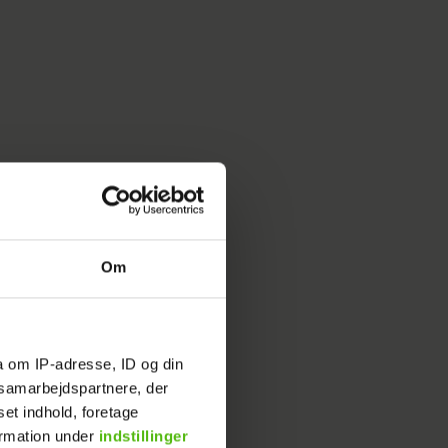
endahl
ndes
Om
finde
Vesterbro,
a om IP-adresse, ID og din
s samarbejdspartnere, der
set indhold, foretage
ormation under
indstillinger