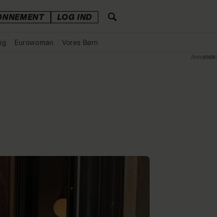
ONNEMENT
LOG IND
ig
Eurowoman
Vores Børn
Annonce