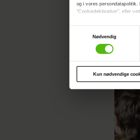
og i vores persondatapolitik. 
"Cookiedeklaration", eller ved
Læs ogs
Dine valg anvendes på hele w
Samtykkevalg
Artiklen 
Nødvendig
Vi ønsker dit samtykke til at 
Vi anvender egne cookies og c
Pernill
om IP, ID og din browser for a
Kirke. 
markedsføring, så vi kan opti
sociale medier.
Kun nødvendige cook
Du kan til enhver tid trække 
cookies, samarbejdspartnere 
vores
privatlivspolitik
og
co