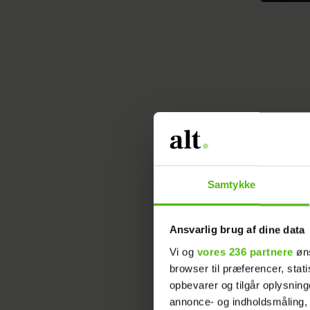
Den tidl
skulle ba
Samtykke
herskabsl
Ansvarlig brug af dine data
Det bety
flyttekas
Vi og
vores 236 partnere
øns
browser til præferencer, stat
hvor hun 
opbevarer og tilgår oplysning
annonce- og indholdsmåling,
Det skri