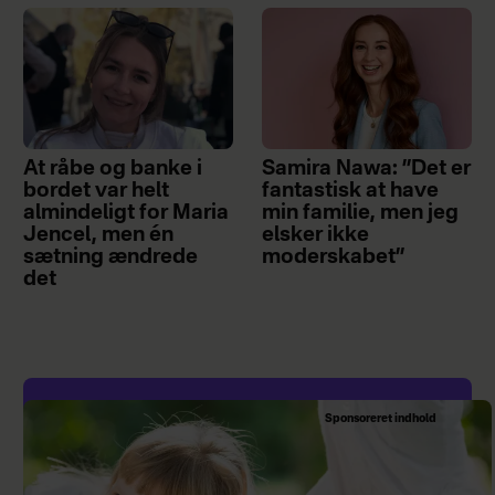
At råbe og banke i
Samira Nawa: ”Det er
bordet var helt
fantastisk at have
almindeligt for Maria
min familie, men jeg
Jencel, men én
elsker ikke
sætning ændrede
moderskabet”
det
Sponsoreret indhold