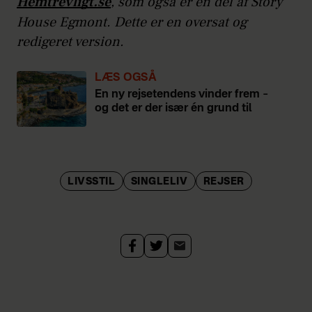
Hemtrevligt.se
, som også er en del af Story
House Egmont. Dette er en oversat og
redigeret version.
LÆS OGSÅ
En ny rejsetendens vinder frem –
og det er der især én grund til
LIVSSTIL
SINGLELIV
REJSER