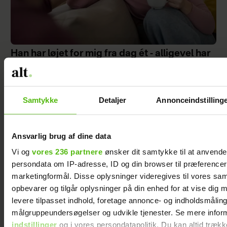
Han har løjet for mig fra dag ét - alligevel har
jeg valgt at blive i ægteskabet
Samtykke
Detaljer
Annonceindstilling
Ansvarlig brug af dine data
Vi og
vores 236 partnere
ønsker dit samtykke til at anvend
persondata om IP-adresse, ID og din browser til præferencer, 
marketingformål. Disse oplysninger videregives til vores sa
opbevarer og tilgår oplysninger på din enhed for at vise dig 
levere tilpasset indhold, foretage annonce- og indholdsmåling
målgruppeundersøgelser og udvikle tjenester. Se mere infor
indstillinger
og i vores persondatapolitik. Du kan altid trækk