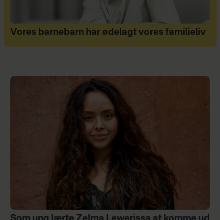
Vores barnebarn har ødelagt vores familieliv
Som ung lærte Zelma Lewerissa at komme ud