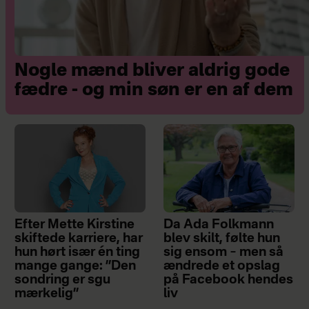
Nogle mænd bliver aldrig gode
fædre - og min søn er en af dem
Efter Mette Kirstine
Da Ada Folkmann
skiftede karriere, har
blev skilt, følte hun
hun hørt især én ting
sig ensom – men så
mange gange: ”Den
ændrede et opslag
sondring er sgu
på Facebook hendes
mærkelig”
liv