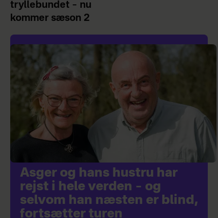
tryllebundet – nu
kommer sæson 2
Asger og hans hustru har
rejst i hele verden – og
selvom han næsten er blind,
fortsætter turen