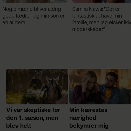
Samira Nawa: ”Det er
Jeg valgte at blive skilt fr
fantastisk at have min
min mand - da jeg en dag
familie, men jeg elsker ikke
gik forbi hans hus, fik jeg 
moderskabet”
chok
Vi var skeptiske før
Min kærestes
den 1. sæson, men
nærighed
blev helt
bekymrer mig