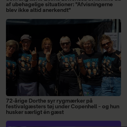
af ubehagelige situationer: "Afvisningerne
blev ikke altid anerkendt"
72-årige Dorthe syr rygmærker på
festivalgæsters tøj under Copenhell – og hun
husker særligt én gæst