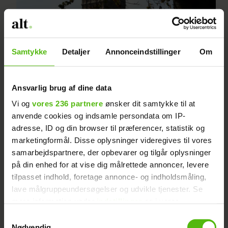
Samtykke
Detaljer
Annonceindstillinger
Om
Vild med Downton Abbey?
Ansvarlig brug af dine data
Disse steder kan du opleve i
Vi og
vores 236 partnere
ønsker dit samtykke til at
virkeligheden
anvende cookies og indsamle persondata om IP-
adresse, ID og din browser til præferencer, statistik og
marketingformål. Disse oplysninger videregives til vores
samarbejdspartnere, der opbevarer og tilgår oplysninger
på din enhed for at vise dig målrettede annoncer, levere
tilpasset indhold, foretage annonce- og indholdsmåling,
lave målgruppeundersøgelser og udvikle tjenester. Se
mere information under
indstillinger
og i vores
persondatapolitik. Du kan altid trække dit samtykke
Samtykkevalg
tilbage eller ændre indstillinger fra vores
Nødvendig