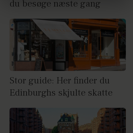
du besøge næste gang
brug af cookies, samarbejdspartnere og behandling af
dine personoplysninger i forbindelse hermed i både
vores
privatlivspolitik
og
cookiepolitik
.
Stor guide: Her finder du
Edinburghs skjulte skatte