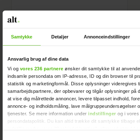
Samtykke
Detaljer
Annonceindstillinger
Ansvarlig brug af dine data
Vi og
vores 236 partnere
ønsker dit samtykke til at anvend
indsamle persondata om IP-adresse, ID og din browser til pr
statistik og marketingformål. Disse oplysninger videregives t
samarbejdspartnere, der opbevarer og tilgår oplysninger på d
at vise dig målrettede annoncer, levere tilpasset indhold, for
annonce- og indholdsmåling, lave målgruppeundersøgelser o
tjenester. Se mere information under
indstillinger
og i vores
persondatapolitik. Du kan altid trække dit samtykke tilbage e
indstillinger fra vores "Cookiedeklaration", eller ved at trykk
trigger" ikonet.
Samtykkevalg