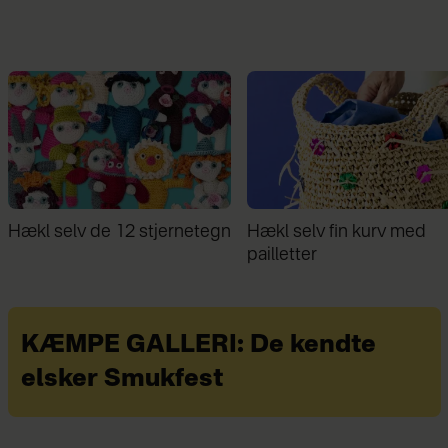
Hækl selv fin kurv med
Familie bor på 30 kvm: ”D
pailletter
giver stor frihed ikke at ej
mere, end vi behøver”
KÆMPE GALLERI: De kendte
elsker Smukfest