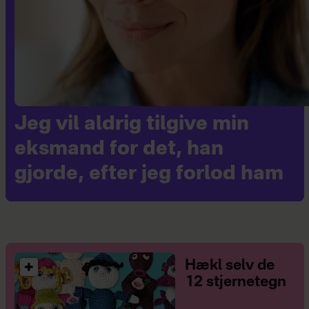
Jeg vil aldrig tilgive min
eksmand for det, han
gjorde, efter jeg forlod ham
Hækl selv de
12 stjernetegn