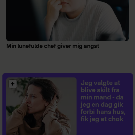
Min lunefulde chef giver mig angst
Jeg valgte at
blive skilt fra
min mand - da
jeg en dag gik
forbi hans hus,
fik jeg et chok