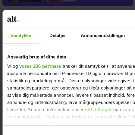
Samtykke
Detaljer
Annonceindstillinger
Ansvarlig brug af dine data
Vi og
vores 236 partnere
ønsker dit samtykke til at anvend
indsamle persondata om IP-adresse, ID og din browser til pr
statistik og marketingformål. Disse oplysninger videregives t
samarbejdspartnere, der opbevarer og tilgår oplysninger på d
at vise dig målrettede annoncer, levere tilpasset indhold, for
annonce- og indholdsmåling, lave målgruppeundersøgelser o
tjenester. Se mere information under
indstillinger
og i vores
persondatapolitik. Du kan altid trække dit samtykke tilbage e
indstillinger fra vores "Cookiedeklaration", eller ved at trykk
trigger" ikonet.
Samtykkevalg