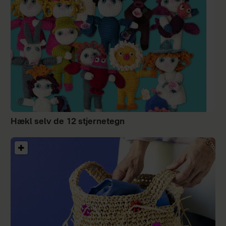
Hækl selv de 12 stjernetegn