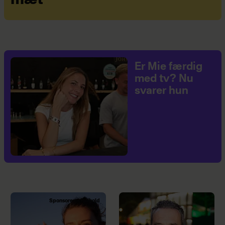
mæt”
Er Mie færdig
med tv? Nu
svarer hun
Sponsoreret indhold