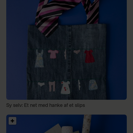
Sy selv: Et net med hanke af et slips