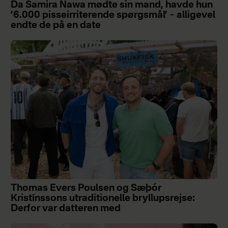
Da Samira Nawa mødte sin mand, havde hun
’6.000 pisseirriterende spørgsmål’ – alligevel
endte de på en date
Thomas Evers Poulsen og Sæþór
Kristínssons utraditionelle bryllupsrejse:
Derfor var datteren med