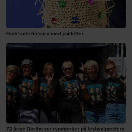
Hækl selv fin kurv med pailletter
72-årige Dorthe syr rygmærker på festivalgæsters