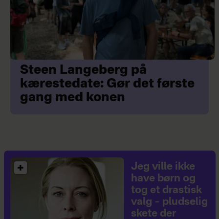
Steen Langeberg på
kærestedate: Gør det første
gang med konen
Jeg ville ikke
have børn og
tog et drastisk
valg – pludselig
skete der