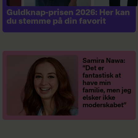
Guldknap-prisen 2026: Her kan
du stemme på din favorit
Samira Nawa:
”Det er
fantastisk at
have min
familie, men jeg
elsker ikke
moderskabet”