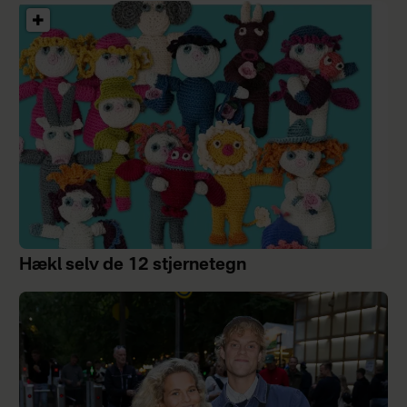
Hækl selv de 12 stjernetegn