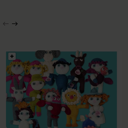
top
med
Hæklet
rund
pyntetørklæde
hals