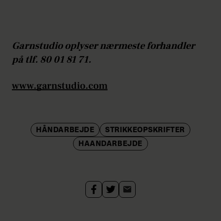
Garnstudio oplyser nærmeste forhandler
på tlf. 80 01 81 71.
www.garnstudio.com
HÅNDARBEJDE
STRIKKEOPSKRIFTER
HAANDARBEJDE
Strik
nemt
selv
den
fineste