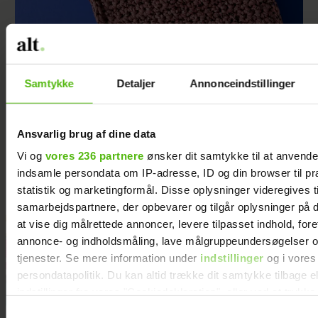
Samtykke
Detaljer
Annonceindstillinger
Ansvarlig brug af dine data
Hækl selv: Smart indkøbstaske
Vi og
vores 236 partnere
ønsker dit samtykke til at anvend
indsamle persondata om IP-adresse, ID og din browser til pr
statistik og marketingformål. Disse oplysninger videregives t
samarbejdspartnere, der opbevarer og tilgår oplysninger på d
at vise dig målrettede annoncer, levere tilpasset indhold, for
annonce- og indholdsmåling, lave målgruppeundersøgelser o
tjenester. Se mere information under
indstillinger
og i vores
persondatapolitik. Du kan altid trække dit samtykke tilbage e
indstillinger fra vores "Cookiedeklaration", eller ved at trykk
trigger" ikonet.
Samtykkevalg