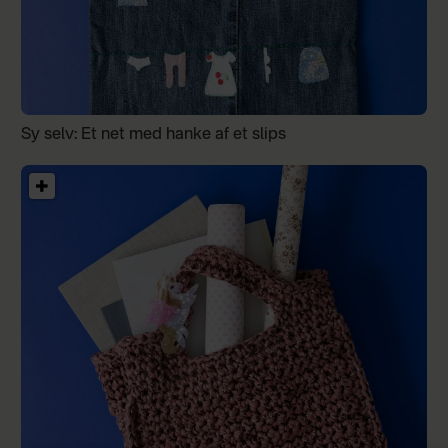
Sy selv: Et net med hanke af et slips