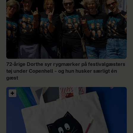
72-årige Dorthe syr rygmærker på festivalgæsters
tøj under Copenhell – og hun husker særligt én
gæst