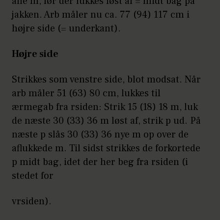
alle m, før der lukkes løst af = midt bag på
jakken. Arb måler nu ca. 77 (94) 117 cm i
højre side (= underkant).
Højre side
Strikkes som venstre side, blot modsat. Når
arb måler 51 (63) 80 cm, lukkes til
ærmegab fra rsiden: Strik 15 (18) 18 m, luk
de næste 30 (33) 36 m løst af, strik p ud. På
næste p slås 30 (33) 36 nye m op over de
aflukkede m. Til sidst strikkes de forkortede
p midt bag, idet der her beg fra rsiden (i
stedet for
vrsiden).