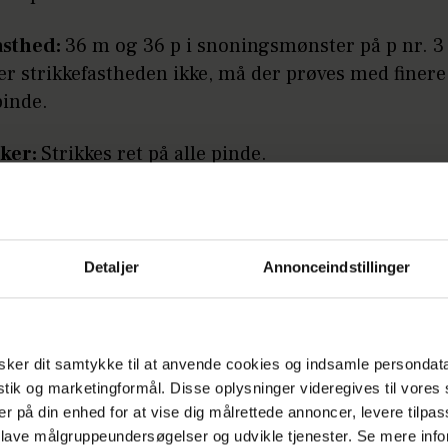
asthed:
36 m og 36 p i snoningsmønster på p nr. 3 
r strikkefastheden ikke, må der prøves med finere 
pinde.
ker:
Strikkes ret på alle pinde.
Annonce
Detaljer
Annonceindstillinger
ker dit samtykke til at anvende cookies og indsamle persondat
istik og marketingformål. Disse oplysninger videregives til vore
:
Ryg og forstykke strikkes i et stykke op til ærmeg
er på din enhed for at vise dig målrettede annoncer, levere tilpas
 lave målgruppeundersøgelser og udvikle tjenester. Se mere inf