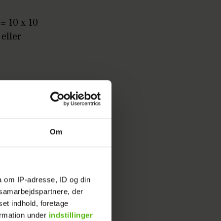
= 10 x 10
eller
Om
a om IP-adresse, ID og din
s samarbejdspartnere, der
ab.
set indhold, foretage
ormation under
indstillinger