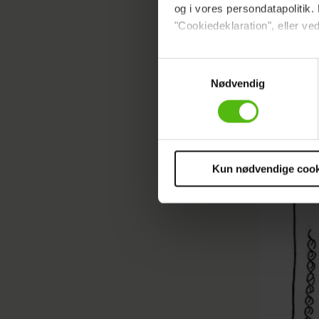
og i vores persondatapolitik. 
"Cookiedeklaration", eller ved
Dine valg anvendes på hele w
Samtykkevalg
Nødvendig
Vi ønsker dit samtykke til at 
Vi anvender egne cookies og c
om IP, ID og din browser for a
markedsføring, så vi kan opti
sociale medier.
Kun nødvendige cook
Du kan til enhver tid trække 
cookies, samarbejdspartnere 
vores
privatlivspolitik
og
co