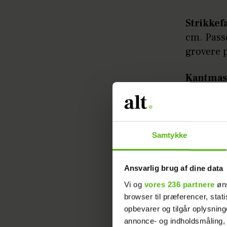
Strikkef
cm. Passe
grovere 
Kantmas
Samtykke
Ansvarlig brug af dine data
Vi og
vores 236 partnere
øns
browser til præferencer, stat
Bemærk
opbevarer og tilgår oplysning
annonce- og indholdsmåling,