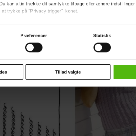
Du kan altid trække dit samtykke tilbage eller ændre indstillinger
 at trykke på "Privacy trigger" ikonet.
ebsitet.
Præferencer
Statistik
indsamle og bruge data for at kunne levere og finansiere relevant j
ookies fra tredjeparter til at at optimere dit besøg på vores hj
t sikre funktionalitet, generere statistik og huske dine præferenc
mere vores reklametiltag på sociale medier og til at vise dig fun
ies
Tillad valgte
dit samtykke tilbage via linket i vores cookiepolitik. Du kan læs
og behandling af dine personoplysninger i forbindelse hermed i
okiepolitik
.