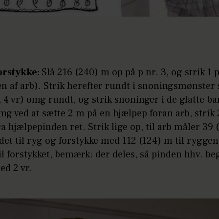
orstykke:
Slå 216 (240) m op på p nr. 3, og strik 1 p
en af arb). Strik herefter rundt i snoningsmønster 
r, 4 vr) omg rundt, og strik snoninger i de glatte b
mg ved at sætte 2 m på en hjælpep foran arb, strik 
ra hjælpepinden ret. Strik lige op, til arb måler 39
det til ryg og forstykke med 112 (124) m til rygge
il forstykket, bemærk: der deles, så pinden hhv. be
ed 2 vr.