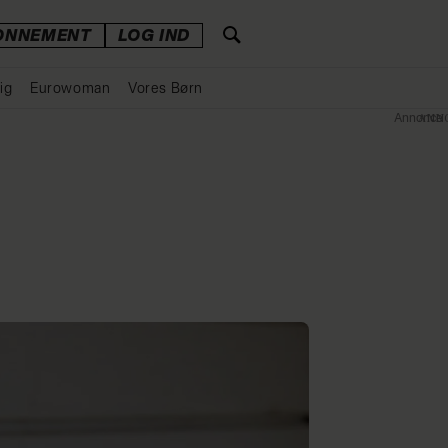
ONNEMENT
LOG IND
ig
Eurowoman
Vores Børn
Annonce