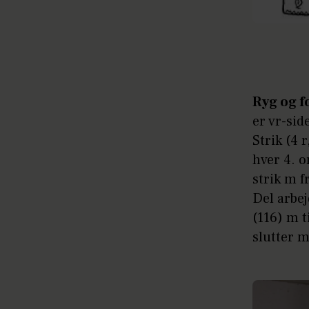
Ryg og f
er vr-sid
Strik (4 
hver 4. o
strik m f
Del arbej
(116) m t
slutter m