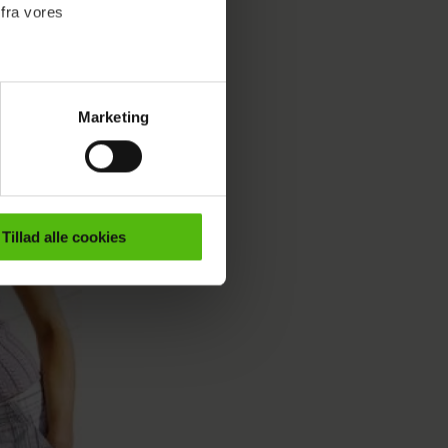
 fra vores
Marketing
ournalistisk indhold til dig.
emmeside. Vi indsamler data
er samt til brug for
ktioner i forbindelse med
Tillad alle cookies
e mere om vores brug af
 både