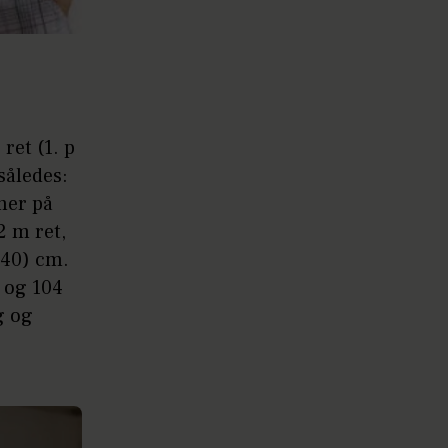
 ret (1. p
således:
aner på
2 m ret,
 (40) cm.
n og 104
g og