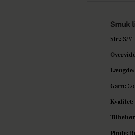
Smuk l
Str.:
S/M 
Overvid
Længde:
Garn:
Co
Kvalitet:
Tilbehør
Pinde:
R