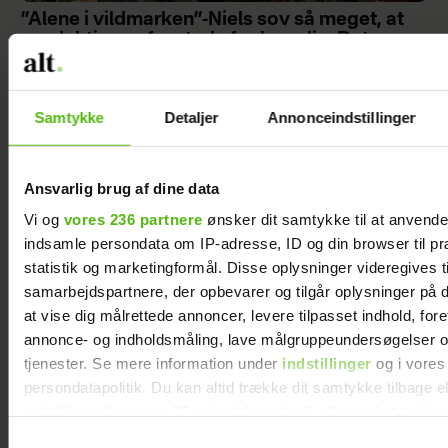
”Alene i vildmarken”-Niels sov så meget, at
produktionen frygtede for hans liv: Det var
en del af min plan
Samtykke
Detaljer
Annonceindstillinger
Ansvarlig brug af dine data
Vi og
vores 236 partnere
ønsker dit samtykke til at anvend
indsamle persondata om IP-adresse, ID og din browser til pr
statistik og marketingformål. Disse oplysninger videregives t
samarbejdspartnere, der opbevarer og tilgår oplysninger på d
at vise dig målrettede annoncer, levere tilpasset indhold, for
annonce- og indholdsmåling, lave målgruppeundersøgelser o
tjenester. Se mere information under
indstillinger
og i vores
Tine Gøtzsche om "Danmarks dummeste":
persondatapolitik. Du kan altid trække dit samtykke tilbage e
Jeg turde ikke selv
indstillinger fra vores "Cookiedeklaration", eller ved at trykk
trigger" ikonet.
Samtykkevalg