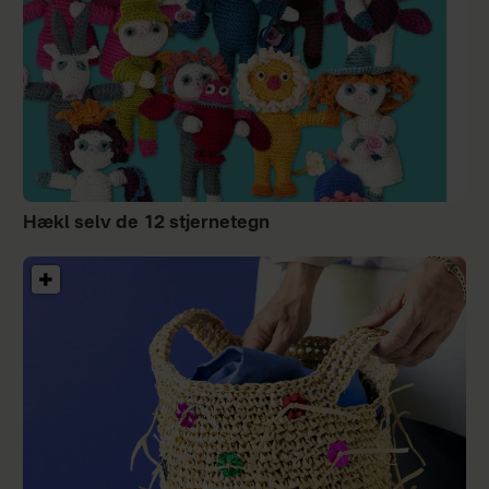
Hækl selv de 12 stjernetegn