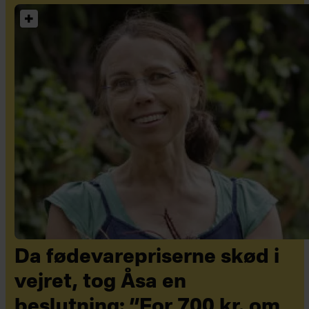
Da fødevarepriserne skød i
vejret, tog Åsa en
beslutning: ”For 700 kr. om