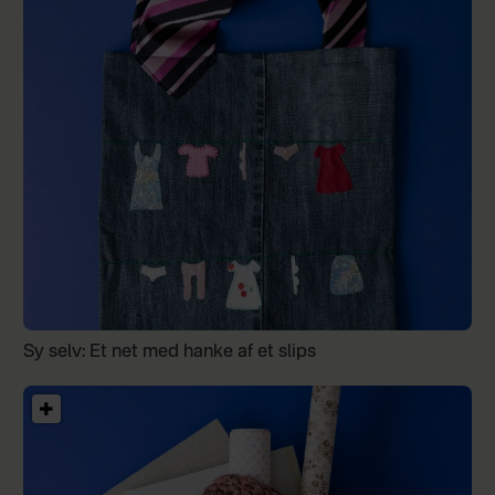
Sy selv: Et net med hanke af et slips