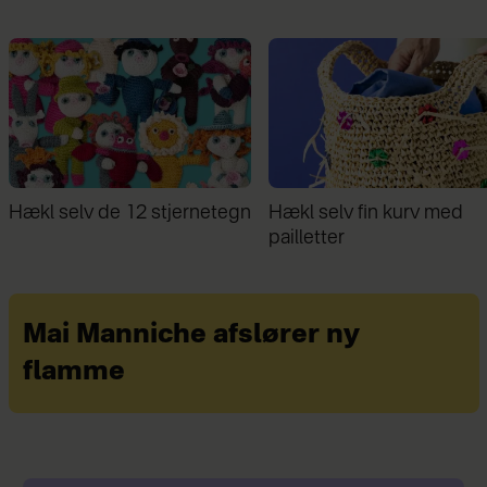
Hækl selv fin kurv med
Familie bor på 30 kvm: ”D
pailletter
giver stor frihed ikke at ej
mere, end vi behøver”
Mai Manniche afslører ny
flamme