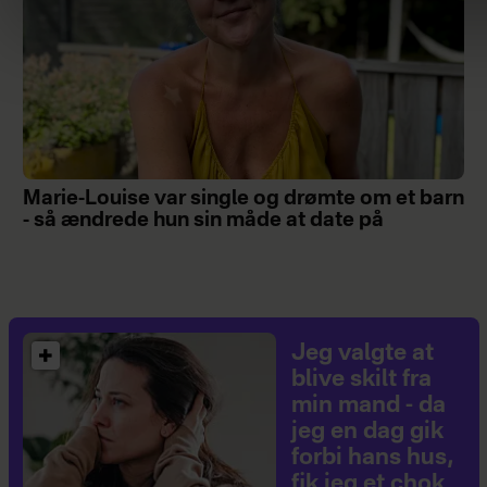
Marie-Louise var single og drømte om et barn
- så ændrede hun sin måde at date på
Jeg valgte at
blive skilt fra
min mand - da
jeg en dag gik
forbi hans hus,
fik jeg et chok