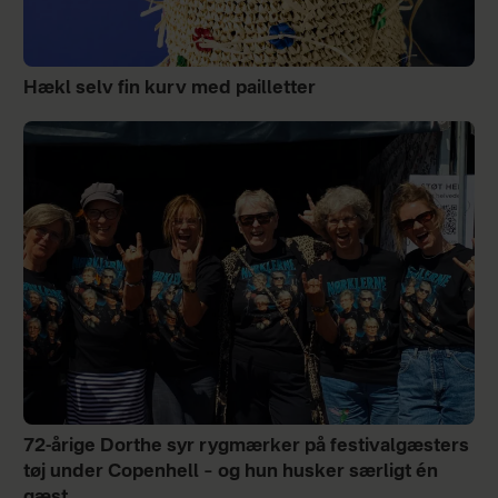
Hækl selv fin kurv med pailletter
72-årige Dorthe syr rygmærker på festivalgæsters
tøj under Copenhell – og hun husker særligt én
gæst