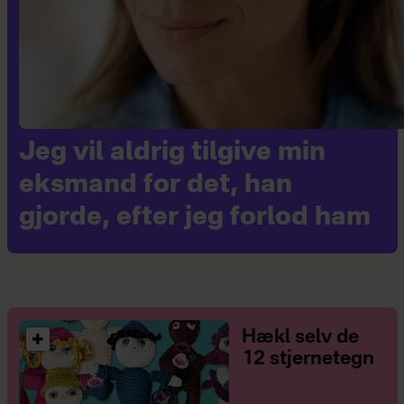
Jeg vil aldrig tilgive min
eksmand for det, han
gjorde, efter jeg forlod ham
Hækl selv de
12 stjernetegn