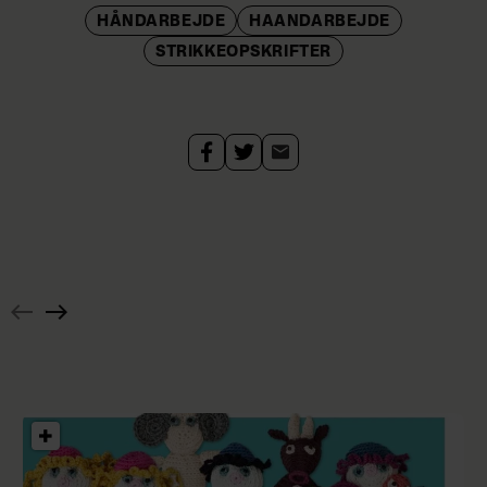
HÅNDARBEJDE
HAANDARBEJDE
STRIKKEOPSKRIFTER
Strik
nemt
selv
den
fineste
top
med
Hæklet
rund
pyntetørklæde
hals