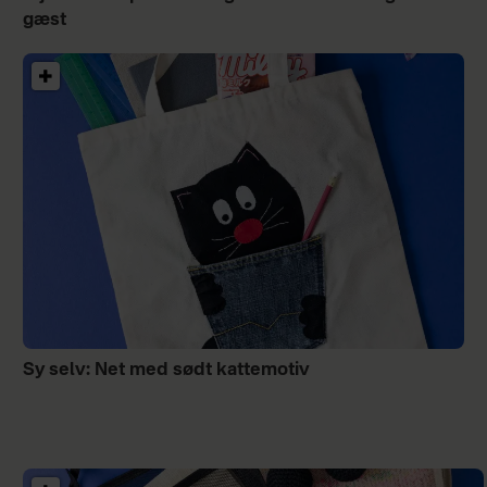
gæst
Sy selv: Net med sødt kattemotiv