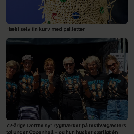
Hækl selv fin kurv med pailletter
72-årige Dorthe syr rygmærker på festivalgæsters
tøj under Copenhell – og hun husker særligt én