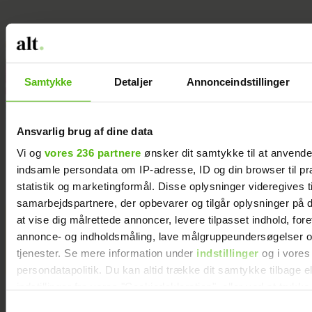
Samtykke
Detaljer
Annonceindstillinger
Ansvarlig brug af dine data
Hækl selv fin kurv med
Familie bor på 30 kvm: ”D
Vi og
vores 236 partnere
ønsker dit samtykke til at anvend
pailletter
giver stor frihed ikke at ej
indsamle persondata om IP-adresse, ID og din browser til pr
mere, end vi behøver”
statistik og marketingformål. Disse oplysninger videregives t
samarbejdspartnere, der opbevarer og tilgår oplysninger på d
at vise dig målrettede annoncer, levere tilpasset indhold, for
KÆMPE GALLERI: De kendte
annonce- og indholdsmåling, lave målgruppeundersøgelser o
elsker Smukfest
tjenester. Se mere information under
indstillinger
og i vores
persondatapolitik. Du kan altid trække dit samtykke tilbage e
indstillinger fra vores "Cookiedeklaration", eller ved at trykk
trigger" ikonet.
Samtykkevalg