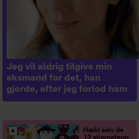
Jeg vil aldrig tilgive min
eksmand for det, han
gjorde, efter jeg forlod ham
Hækl selv de
12 stjernetegn