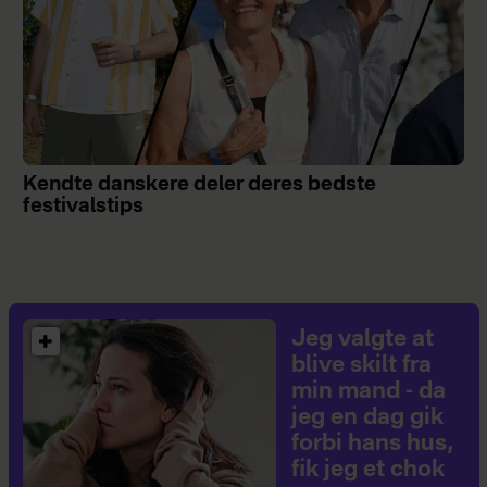
Kendte danskere deler deres bedste
festivalstips
Jeg valgte at
blive skilt fra
min mand - da
jeg en dag gik
forbi hans hus,
fik jeg et chok