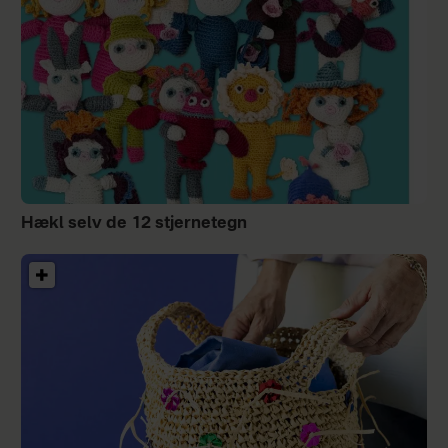
Hækl selv de 12 stjernetegn