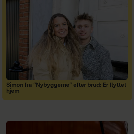
Simon fra “Nybyggerne” efter brud: Er flyttet
hjem