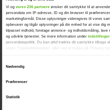
Vi og
vores 236 partnere
ønsker dit samtykke til at anvend
persondata om IP-adresse, ID og din browser til præferencer, 
marketingformål. Disse oplysninger videregives til vores sa
opbevarer og tilgår oplysninger på din enhed for at vise dig 
tilpasset indhold, foretage annonce- og indholdsmåling, lav
og udvikle tjenester. Se mere information under
indstillinger
persondatapolitik. Du kan altid trække dit samtykke tilbage ell
vores "Cookiedeklaration", eller ved at trykke på "Privacy trig
René Holten Poulsen er
Dine valg anvendes på hele websitet.
blevet gift med Birgitte
Samtykkevalg
Nødvendig
Vi ønsker dit samtykke til at indsamle og bruge data for at k
relevant journalistisk indhold til dig.
Præferencer
Vi anvender egne cookies og cookies fra tredjeparter til at a
vores hjemmeside. Vi indsamler data om IP, ID og din browser 
generere statistik og huske dine præferencer samt til brug fo
Statistik
optimere vores reklametiltag på sociale medier og til at vise d
med sociale medier.