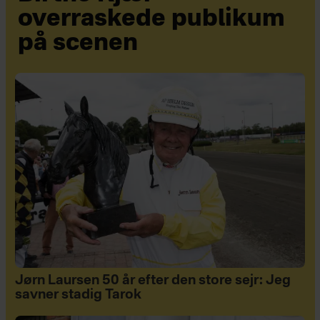
overraskede publikum
på scenen
Jørn Laursen 50 år efter den store sejr: Jeg
savner stadig Tarok