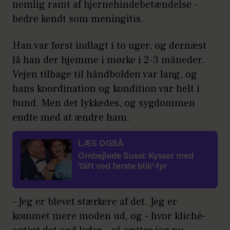
nemlig ramt af hjernehindebetændelse –
bedre kendt som meningitis.
Han var først indlagt i to uger, og dernæst
lå han der hjemme i mørke i 2-3 måneder.
Vejen tilbage til håndbolden var lang, og
hans koordination og kondition var helt i
bund. Men det lykkedes, og sygdommen
endte med at ændre ham.
LÆS OGSÅ
Ombejlede Sussi: Kysser med
'Gift ved første blik'-fyr
- Jeg er blevet stærkere af det. Jeg er
kommet mere moden ud, og - hvor kliché-