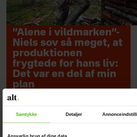
”Alene i vildmarken”-
Niels sov så meget, at
produktionen
frygtede for hans liv:
Det var en del af min
plan
Samtykke
Detaljer
Annonceindstill
Ansvarlig brug af dine data