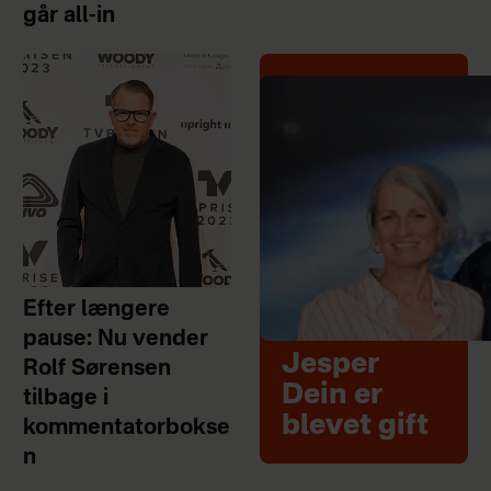
går all-in
Efter længere
pause: Nu vender
Jesper
Rolf Sørensen
Dein er
tilbage i
blevet gift
kommentatorbokse
n