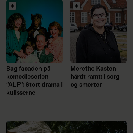
Bag facaden på
Merethe Kasten
komedieserien
hårdt ramt: I sorg
”ALF”: Stort drama i
og smerter
kulisserne