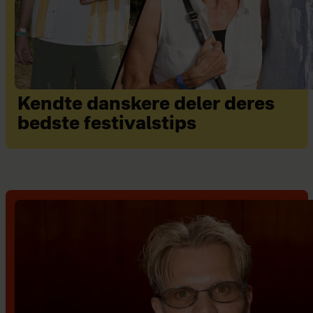
Kendte danskere deler deres
bedste festivalstips