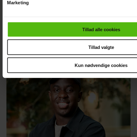
Marketing
Du kan til enhver tid trække dit samtykke tilbage via linket i 
læse mere om vores brug af cookies, samarbejdspartnere og
personoplysninger i forbindelse hermed i både
Tillad alle cookies
vores
privatlivspolitik
og
cookiepolitik
.
Tillad valgte
Andreas Odbjerg afslører stor beslutning:
Slut efter to år
Kun nødvendige cookies