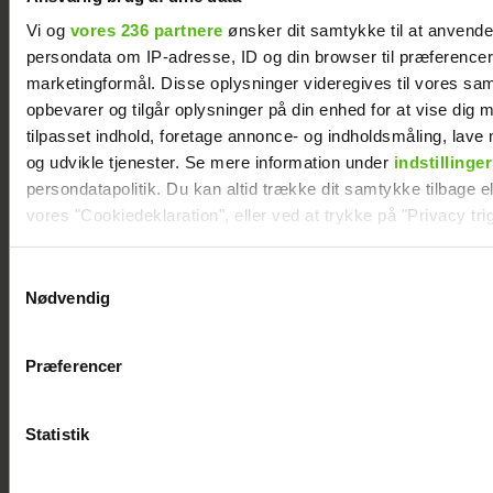
Vi og
vores 236 partnere
ønsker dit samtykke til at anvend
persondata om IP-adresse, ID og din browser til præferencer, 
marketingformål. Disse oplysninger videregives til vores sa
opbevarer og tilgår oplysninger på din enhed for at vise dig 
tilpasset indhold, foretage annonce- og indholdsmåling, lav
og udvikle tjenester. Se mere information under
indstillinger
persondatapolitik. Du kan altid trække dit samtykke tilbage ell
vores "Cookiedeklaration", eller ved at trykke på "Privacy trig
Dine valg anvendes på hele websitet.
Samtykkevalg
Se videoen: Simon Kvamm overrasker med
Nødvendig
særlig gæst på scenen
Vi ønsker dit samtykke til at indsamle og bruge data for at k
relevant journalistisk indhold til dig.
Præferencer
Vi anvender egne cookies og cookies fra tredjeparter til at a
vores hjemmeside. Vi indsamler data om IP, ID og din browser 
generere statistik og huske dine præferencer samt til brug fo
Statistik
optimere vores reklametiltag på sociale medier og til at vise d
med sociale medier.