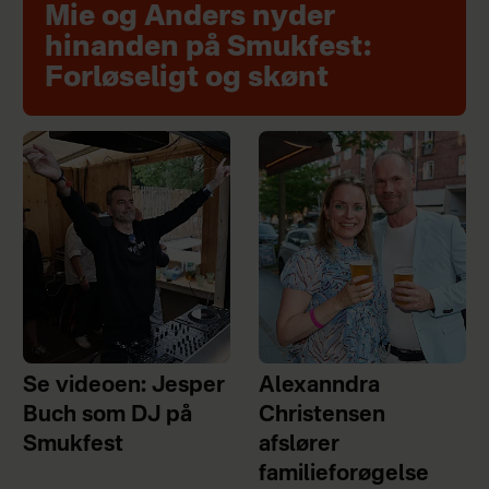
Mie og Anders nyder
hinanden på Smukfest:
Forløseligt og skønt
Se videoen: Jesper
Alexanndra
Buch som DJ på
Christensen
Smukfest
afslører
familieforøgelse