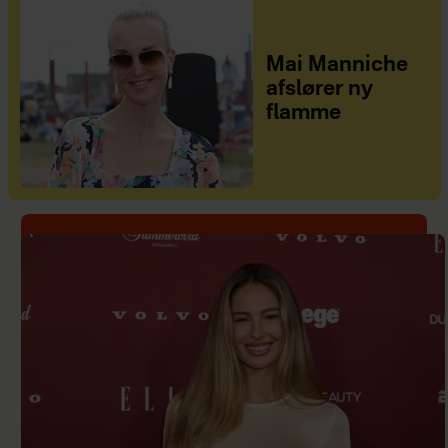
Mai Manniche
afslører ny
flamme