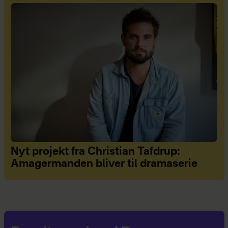
Nyt projekt fra Christian Tafdrup:
Amagermanden bliver til dramaserie