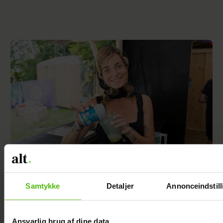
Sarah Grünewald om nyt TV 2-program: Vi
Samtykke
Detaljer
Annonceindstill
mangler respekten for de ældre
Ansvarlig brug af dine data