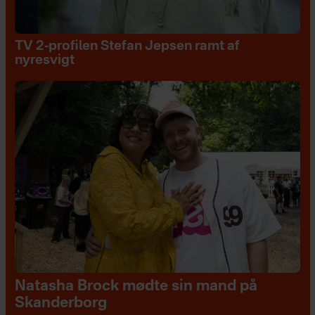
TV 2-profilen Stefan Jepsen ramt af
nyresvigt
Natasha Brock mødte sin mand på
Skanderborg