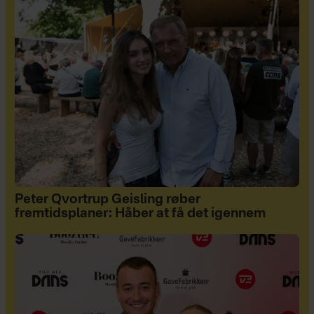
Peter Qvortrup Geisling røber
fremtidsplaner: Håber at få det igennem