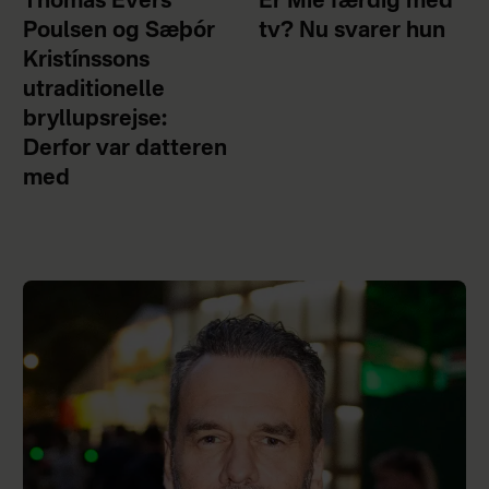
Thomas Evers
Er Mie færdig med
Poulsen og Sæþór
tv? Nu svarer hun
Kristínssons
utraditionelle
bryllupsrejse:
Derfor var datteren
med