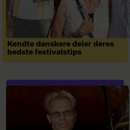
Kendte danskere deler deres
bedste festivalstips