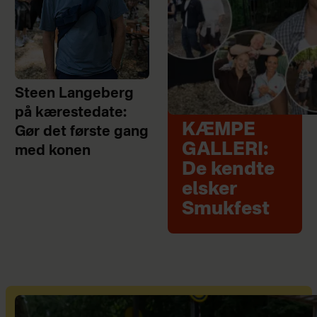
Steen Langeberg
på kærestedate:
KÆMPE
Gør det første gang
GALLERI:
med konen
De kendte
elsker
Smukfest