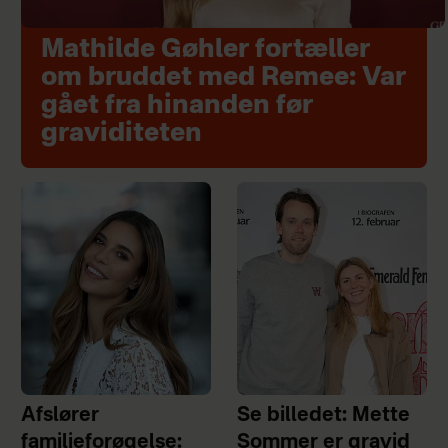
Mathilde Gøhler fortæller
om bruddet med Remee: Var
gået fra hinanden før
graviditeten
Afslører
Se billedet: Mette
familieforøgelse:
Sommer er gravid