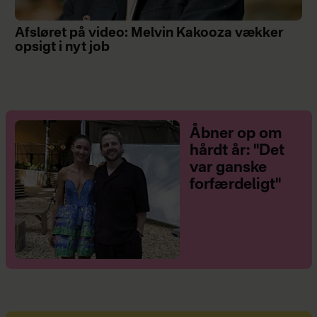
Afsløret på video: Melvin Kakooza vækker
opsigt i nyt job
Åbner op om
hårdt år: "Det
var ganske
forfærdeligt"