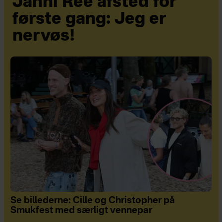
Janni Ree afsted for
første gang: Jeg er
nervøs!
Se billederne: Cille og Christopher på
Smukfest med særligt vennepar