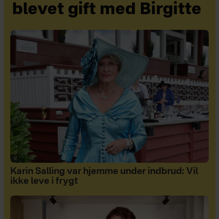
blevet gift med Birgitte
Karin Salling var hjemme under indbrud: Vil
ikke leve i frygt