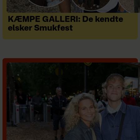
KÆMPE GALLERI: De kendte
elsker Smukfest