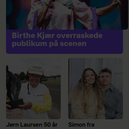
Birthe Kjær overraskede
publikum på scenen
Jørn Laursen 50 år
Simon fra