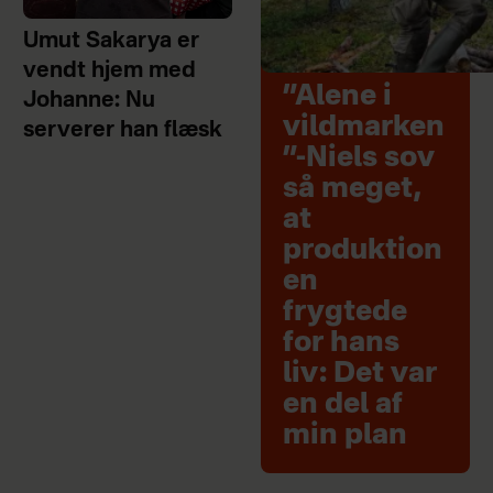
Umut Sakarya er
vendt hjem med
”Alene i
Johanne: Nu
vildmarken
serverer han flæsk
”-Niels sov
så meget,
at
produktion
en
frygtede
for hans
liv: Det var
en del af
min plan