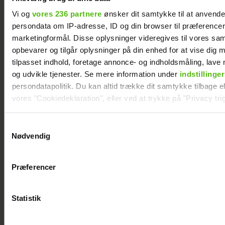
Vi og
vores 236 partnere
ønsker dit samtykke til at anvend
persondata om IP-adresse, ID og din browser til præferencer, 
marketingformål. Disse oplysninger videregives til vores sa
opbevarer og tilgår oplysninger på din enhed for at vise dig 
tilpasset indhold, foretage annonce- og indholdsmåling, lav
Afslører familieforøgelse:
og udvikle tjenester. Se mere information under
indstillinger
Philine Roepstorff og Jacob
persondatapolitik. Du kan altid trække dit samtykke tilbage ell
Bruun Larsen venter barn
vores "Cookiedeklaration", eller ved at trykke på "Privacy trig
nummer to
Dine valg anvendes på hele websitet.
Samtykkevalg
Nødvendig
Vi ønsker dit samtykke til at indsamle og bruge data for at k
relevant journalistisk indhold til dig.
Præferencer
Vi anvender egne cookies og cookies fra tredjeparter til at a
vores hjemmeside. Vi indsamler data om IP, ID og din browser 
generere statistik og huske dine præferencer samt til brug fo
Statistik
optimere vores reklametiltag på sociale medier og til at vise d
med sociale medier.