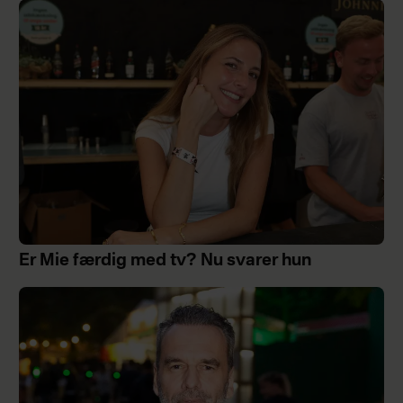
Er Mie færdig med tv? Nu svarer hun