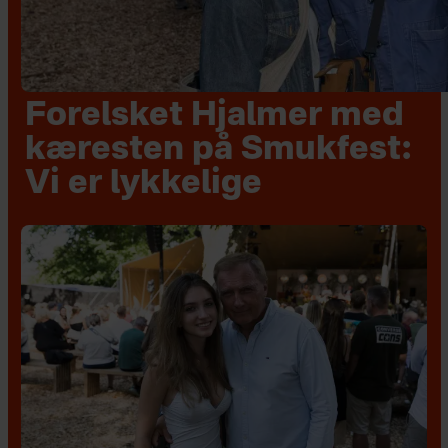
Forelsket Hjalmer med
kæresten på Smukfest:
Vi er lykkelige