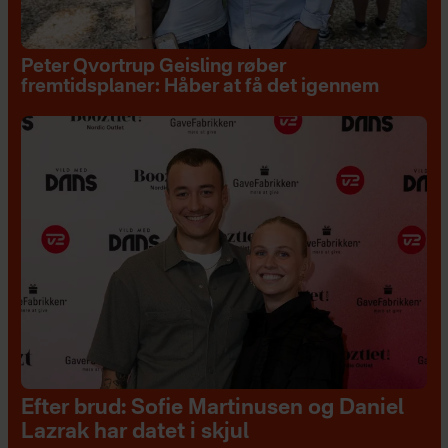
Peter Qvortrup Geisling røber
fremtidsplaner: Håber at få det igennem
Efter brud: Sofie Martinusen og Daniel
Lazrak har datet i skjul