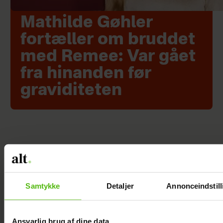
Mathilde Gøhler
fortæller om bruddet
med Remee: Var gået
fra hinanden før
graviditeten
Samtykke
Detaljer
Annonceindstill
Ansvarlig brug af dine data