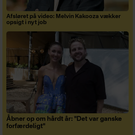
Afsløret på video: Melvin Kakooza vækker
opsigt i nyt job
Åbner op om hårdt år: "Det var ganske
forfærdeligt"