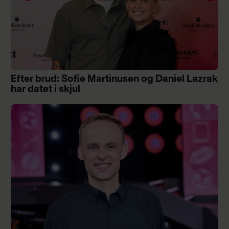
Efter brud: Sofie Martinusen og Daniel Lazrak
har datet i skjul