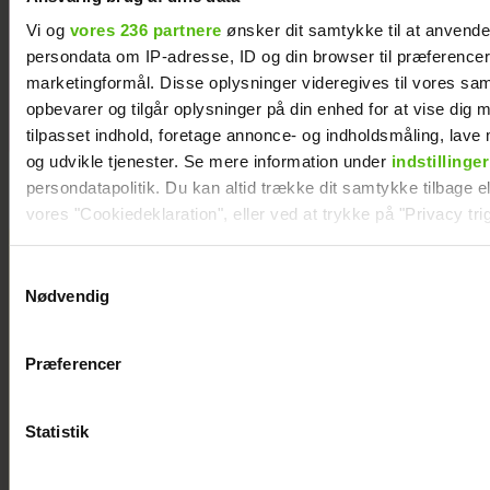
på Smukfest:
Forløseligt og
Vi og
vores 236 partnere
ønsker dit samtykke til at anvend
skønt
persondata om IP-adresse, ID og din browser til præferencer, 
marketingformål. Disse oplysninger videregives til vores sa
opbevarer og tilgår oplysninger på din enhed for at vise dig 
tilpasset indhold, foretage annonce- og indholdsmåling, lav
og udvikle tjenester. Se mere information under
indstillinger
persondatapolitik. Du kan altid trække dit samtykke tilbage ell
vores "Cookiedeklaration", eller ved at trykke på "Privacy trig
Dine valg anvendes på hele websitet.
Samtykkevalg
Nødvendig
Vi ønsker dit samtykke til at indsamle og bruge data for at k
relevant journalistisk indhold til dig.
Præferencer
Vi anvender egne cookies og cookies fra tredjeparter til at a
vores hjemmeside. Vi indsamler data om IP, ID og din browser 
generere statistik og huske dine præferencer samt til brug fo
Statistik
optimere vores reklametiltag på sociale medier og til at vise d
med sociale medier.