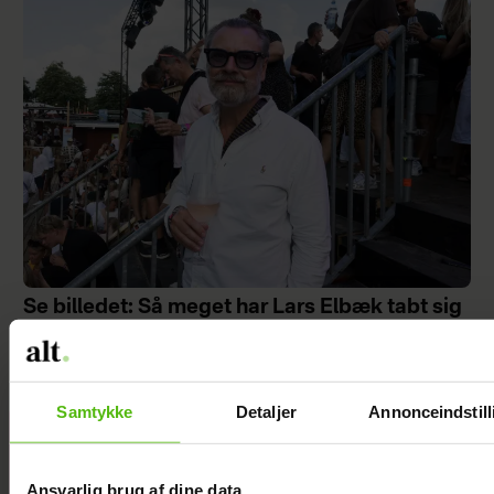
Se billedet: Så meget har Lars Elbæk tabt sig
Samtykke
Detaljer
Annonceindstill
Mie og Anders
nyder hinanden
Ansvarlig brug af dine data