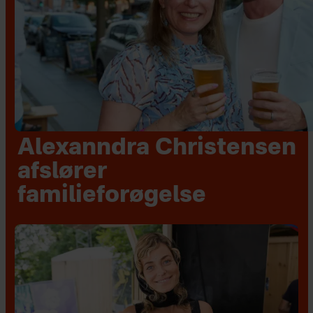
Alexanndra Christensen
afslører
familieforøgelse