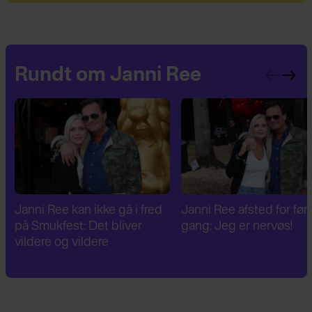
Rundt om Janni Ree
Janni Ree afsted for første
Janni Ree er fascineret a
gang: Jeg er nervøs!
verdenskrig: Har besøg
Hitlers sommerhus