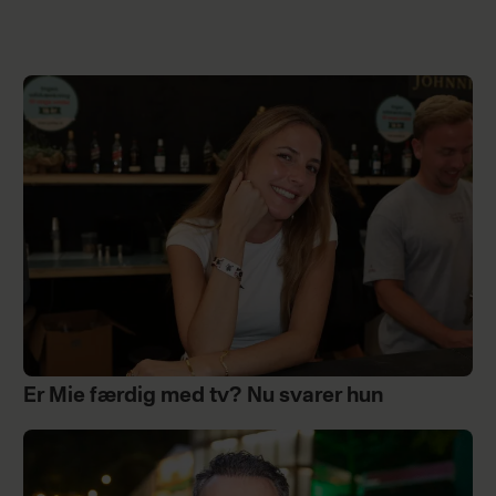
Er Mie færdig med tv? Nu svarer hun