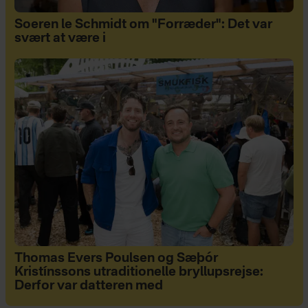
Soeren le Schmidt om "Forræder": Det var
svært at være i
Thomas Evers Poulsen og Sæþór
Kristínssons utraditionelle bryllupsrejse:
Derfor var datteren med