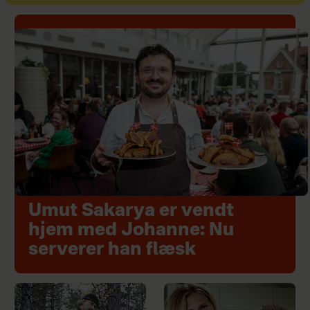
Umut Sakarya er vendt
hjem med Johanne: Nu
serverer han flæsk