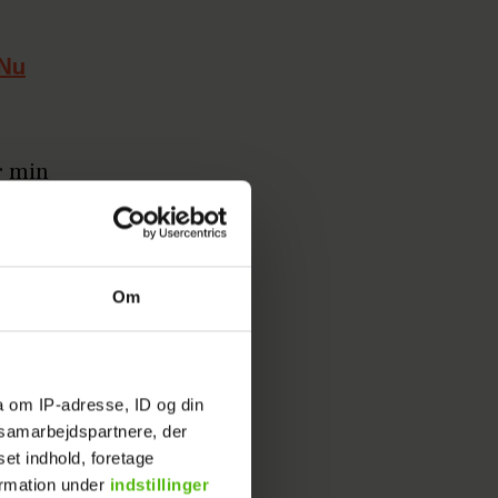
 Nu
ar min
t lidt
tt,
grin.
Om
a om IP-adresse, ID og din
s samarbejdspartnere, der
set indhold, foretage
ormation under
indstillinger