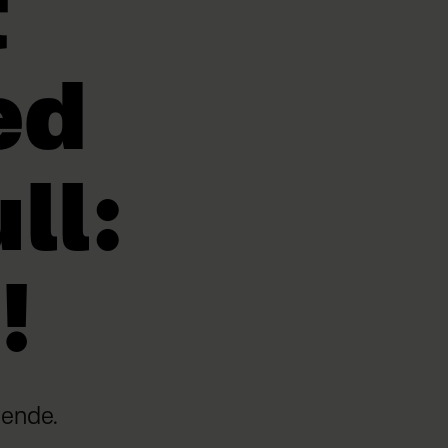
t
ed
ll:
!
dende.