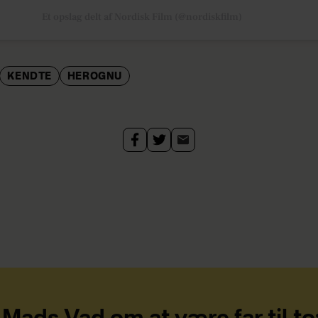
Et opslag delt af Nordisk Film (@nordiskfilm)
KENDTE
HEROGNU