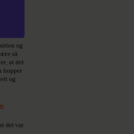
isitten og
være så
er, at det
an hopper
ett og
an
at det var