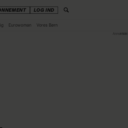
ONNEMENT
LOG IND
ig
Eurowoman
Vores Børn
Annonce