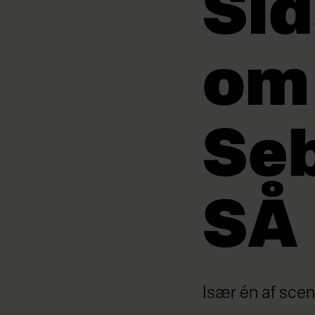
Sid
om
Seb
SÅ
Især én af sce