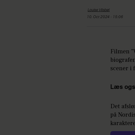
Louise
Vilsbøl
10. Oct 2024 - 15:06
Filmen "V
biografen
scener i 
Læs ogs
Det afslø
på Nordi
karaktere