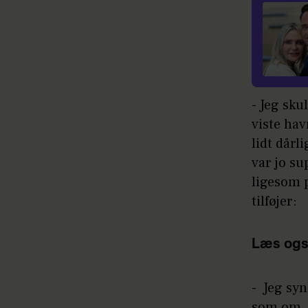
- Jeg sku
viste hav
lidt dårl
var jo s
ligesom p
tilføjer:
Læs ogs
- Jeg syn
som om, 