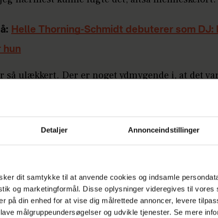
å:
Helle Thorning-Schmidt debuterer som DJ:
r hun
 er så ulækkert. Der er noget ydmygende i, at det v
 skulle kaste på Sidse. På en eller anden måde var de
, at nu står jeg her og skal kaste lort på Sidse Babe
 Sebastian Bull, hvortil Sidse Babett bryder ud i et 
Detaljer
Annonceindstillinger
videoen herunder:
ker dit samtykke til at anvende cookies og indsamle persondat
istik og marketingformål. Disse oplysninger videregives til vore
er på din enhed for at vise dig målrettede annoncer, levere tilpas
 lave målgruppeundersøgelser og udvikle tjenester. Se mere inf