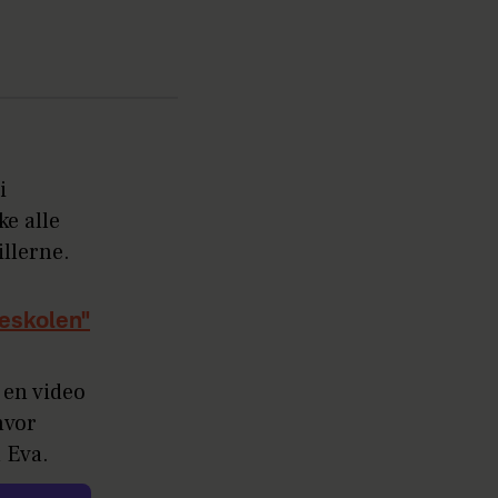
i
ke alle
illerne.
jeskolen"
 en video
hvor
 Eva.