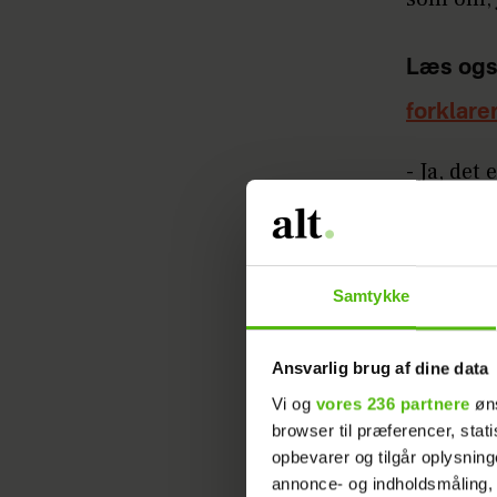
Læs ogs
forklare
- Ja, det
lort, jeg
underligt
fortæller
Samtykke
Se hele 
Ansvarlig brug af dine data
Vi og
vores 236 partnere
øns
browser til præferencer, stat
opbevarer og tilgår oplysning
annonce- og indholdsmåling,