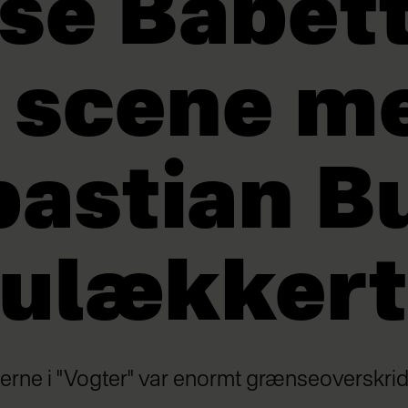
se Babet
 scene m
astian Bu
 ulækkert
nerne i "Vogter" var enormt grænseoverskri