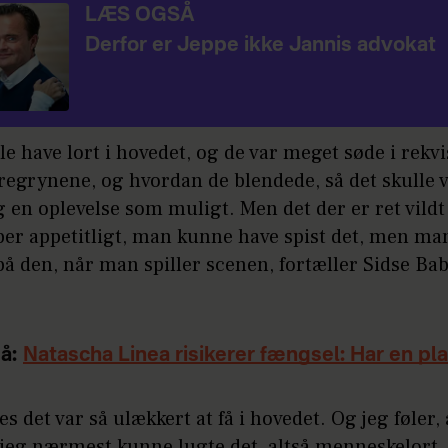
LÆS OGSÅ
Derfor er Jeppe ikke Jannis advokat
lle have lort i hovedet, og de var meget søde i rekv
regrynene, og hvordan de blendede, så det skulle 
ig en oplevelse som muligt. Men det der er ret vildt 
uper appetitligt, man kunne have spist det, men m
å den, når man spiller scenen, fortæller Sidse Bab
å:
Natascha Linea risikerer fængsel: Har en pl
es det var så ulækkert at få i hovedet. Og jeg føler, 
jeg nærmest kunne lugte det, altså menneskelort.