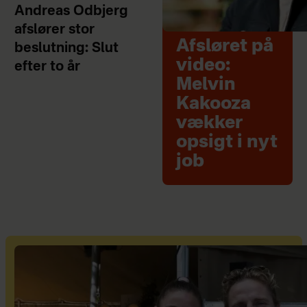
Andreas Odbjerg
afslører stor
Afsløret på
beslutning: Slut
video:
efter to år
Melvin
Kakooza
vækker
opsigt i nyt
job