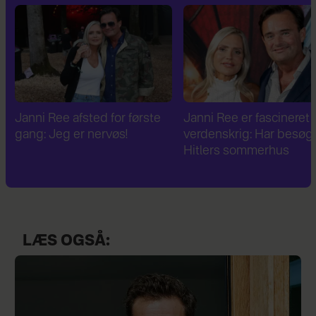
Janni Ree er fascineret af 2.
Janni Ree bryder
verdenskrig: Har besøgt
tavsheden: "Det er
Hitlers sommerhus
fuldstændig absurd"
LÆS OGSÅ: