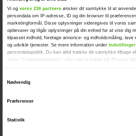
Vi og
vores 236 partnere
ønsker dit samtykke til at anvend
persondata om IP-adresse, ID og din browser til præferencer, 
marketingformål. Disse oplysninger videregives til vores sa
opbevarer og tilgår oplysninger på din enhed for at vise dig 
tilpasset indhold, foretage annonce- og indholdsmåling, lav
og udvikle tjenester. Se mere information under
indstillinger
persondatapolitik. Du kan altid trække dit samtykke tilbage ell
vores "Cookiedeklaration", eller ved at trykke på "Privacy trig
Dine valg anvendes på hele websitet.
Samtykkevalg
Nødvendig
Vi ønsker dit samtykke til at indsamle og bruge data for at k
relevant journalistisk indhold til dig.
Præferencer
Vi anvender egne cookies og cookies fra tredjeparter til at a
vores hjemmeside. Vi indsamler data om IP, ID og din browser 
generere statistik og huske dine præferencer samt til brug fo
Statistik
optimere vores reklametiltag på sociale medier og til at vise d
med sociale medier.