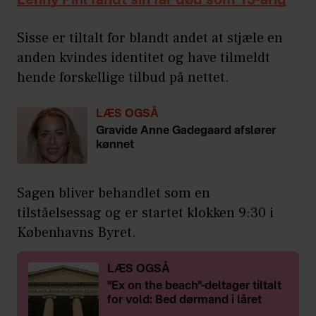
Lenny Pihl fandt sin far død som 13-årig
Sisse er tiltalt for blandt andet at stjæle en
anden kvindes identitet og have tilmeldt
hende forskellige tilbud på nettet.
LÆS OGSÅ
Gravide Anne Gadegaard afslører
kønnet
Sagen bliver behandlet som en
tilståelsessag og er startet klokken 9:30 i
Københavns Byret.
LÆS OGSÅ
"Ex on the beach"-deltager tiltalt
for vold: Bed dørmand i låret