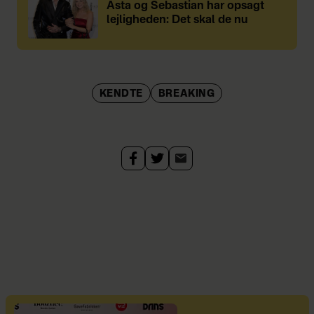
Asta og Sebastian har opsagt
lejligheden: Det skal de nu
KENDTE
BREAKING