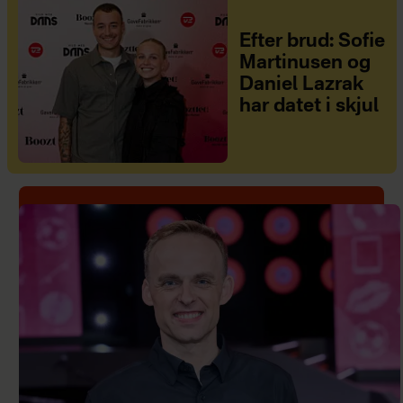
Efter brud: Sofie
Martinusen og
Daniel Lazrak
har datet i skjul