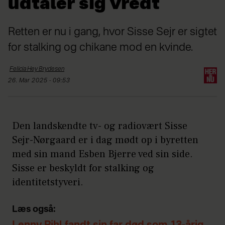
udtaler sig vredt
Retten er nu i gang, hvor Sisse Sejr er sigtet
for stalking og chikane mod en kvinde.
Felicia Hey
Brydesen
26. Mar 2025 - 09:53
Den landskendte tv- og radiovært Sisse
Sejr-Nørgaard er i dag mødt op i byretten
med sin mand Esben Bjerre ved sin side.
Sisse er beskyldt for stalking og
identitetstyveri.
Læs også: