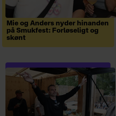
Mie og Anders nyder hinanden
på Smukfest: Forløseligt og
skønt