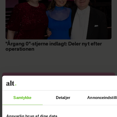
"Årgang 0"-stjerne indlagt: Deler nyt efter
operationen
Med i
“Robinson”: Er
hun Jeppe
Samtykke
Detaljer
Annonceindstill
Ølgaards
kæreste?
Ansvarlig brug af dine data