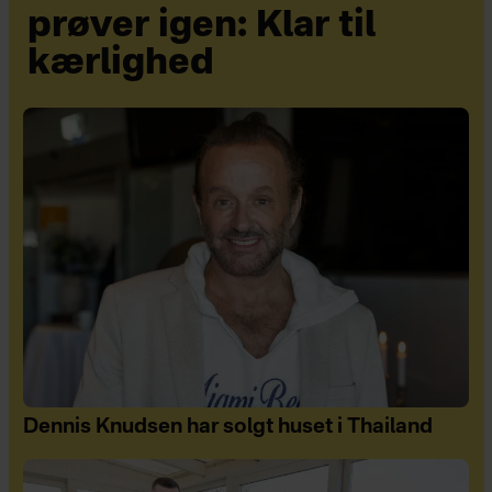
prøver igen: Klar til
kærlighed
Dennis Knudsen har solgt huset i Thailand