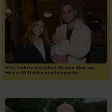
Efter forlovelsesnyhed: Kasper Skak og
Helena Witt deler stor babylykke