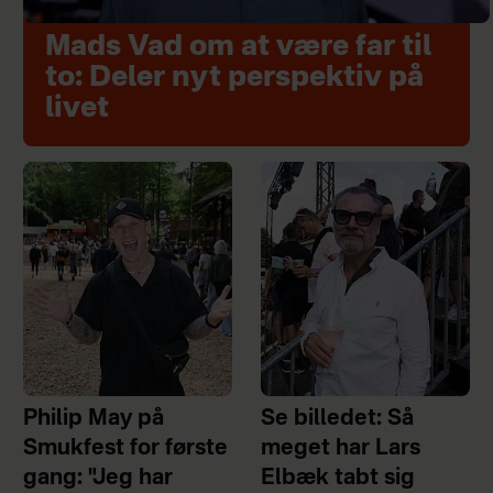
Mads Vad om at være far til
to: Deler nyt perspektiv på
livet
Philip May på
Se billedet: Så
Smukfest for første
meget har Lars
gang: "Jeg har
Elbæk tabt sig