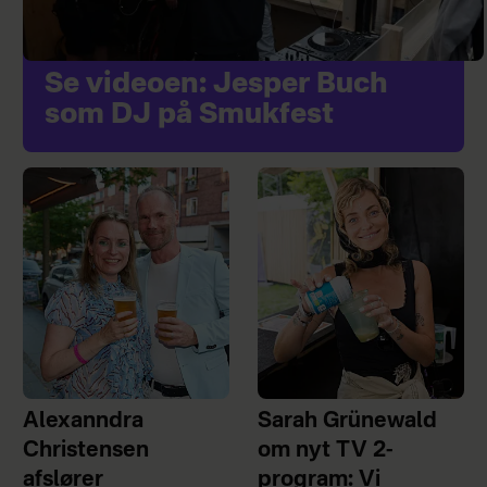
Se videoen: Jesper Buch
som DJ på Smukfest
Alexanndra
Sarah Grünewald
Christensen
om nyt TV 2-
afslører
program: Vi