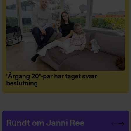
"Årgang 20"-par har taget svær
beslutning
Rundt om Janni Ree