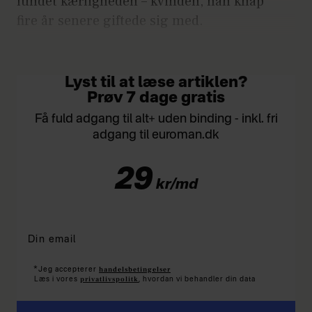
fundet kærligheden – kvinden, han knap
fire år senere giftede sig med.
Artiklen fortsætter under videoen:
Lyst til at læse artiklen?
Prøv 7 dage gratis
Få fuld adgang til alt+ uden binding - inkl. fri
adgang til euroman.dk
29
kr/md
*
handelsbetingelser
Jeg accepterer
privatlivspolitk
Læs i vores
, hvordan vi behandler din data