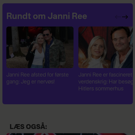
Rundt om Janni Ree
Janni Ree er fascineret af 2.
Janni Ree bryder
verdenskrig: Har besøgt
tavsheden: "Det er
Hitlers sommerhus
fuldstændig absurd"
LÆS OGSÅ: