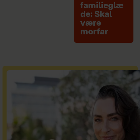
familieglæ
de: Skal
være
morfar