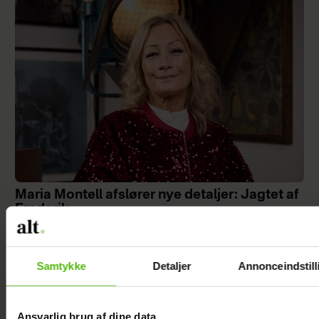
Maria Montell afslører nye detaljer: Jagtet af
Frederik
Samtykke
Detaljer
Annonceindstill
Mascha og
Troels har taget
Ansvarlig brug af dine data