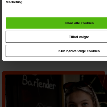
Marketing
Du kan til enhver tid trække dit samtykke tilbage via linket i 
læse mere om vores brug af cookies, samarbejdspartnere og
personoplysninger i forbindelse hermed i både
Tillad alle cookies
vores
privatlivspolitik
og
cookiepolitik
.
Tillad valgte
Christel Trubka er flyttet til
Fyn for ny kæreste
Kun nødvendige cookies