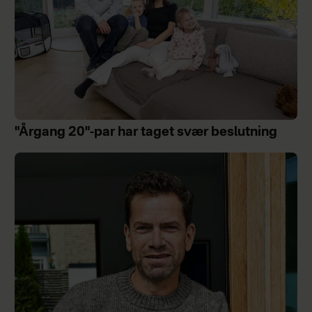
"Årgang 20"-par har taget svær beslutning