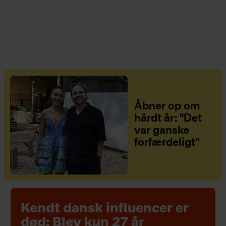
Åbner op om
hårdt år: "Det
var ganske
forfærdeligt"
Kendt dansk influencer er
død: Blev kun 27 år