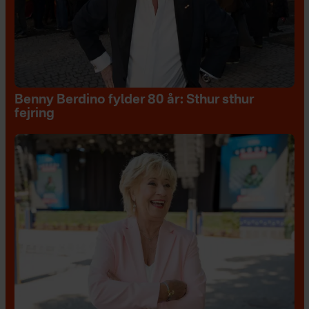
Benny Berdino fylder 80 år: Sthur sthur
fejring