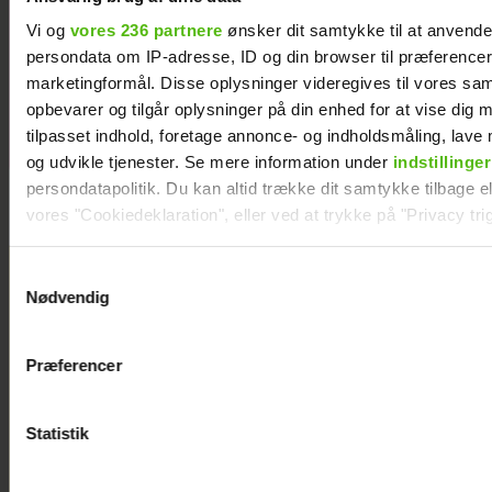
stor beslutning
Vi og
vores 236 partnere
ønsker dit samtykke til at anvend
persondata om IP-adresse, ID og din browser til præferencer, 
marketingformål. Disse oplysninger videregives til vores sa
opbevarer og tilgår oplysninger på din enhed for at vise dig 
tilpasset indhold, foretage annonce- og indholdsmåling, lav
og udvikle tjenester. Se mere information under
indstillinger
persondatapolitik. Du kan altid trække dit samtykke tilbage ell
vores "Cookiedeklaration", eller ved at trykke på "Privacy trig
Dine valg anvendes på hele websitet.
Samtykkevalg
Nødvendig
Vi ønsker dit samtykke til at indsamle og bruge data for at k
relevant journalistisk indhold til dig.
Præferencer
Vi anvender egne cookies og cookies fra tredjeparter til at a
vores hjemmeside. Vi indsamler data om IP, ID og din browser 
generere statistik og huske dine præferencer samt til brug fo
Statistik
optimere vores reklametiltag på sociale medier og til at vise d
med sociale medier.