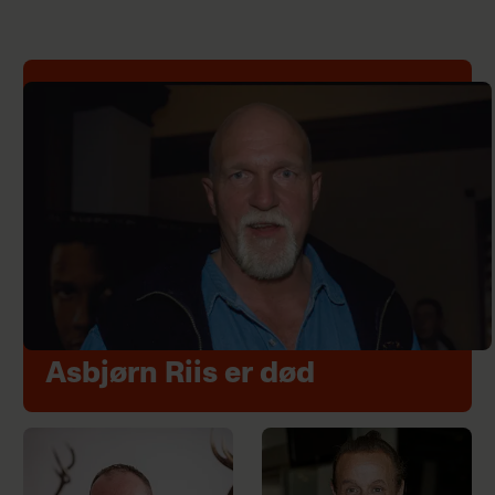
Asbjørn Riis er død