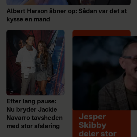
Albert Harson åbner op: Sådan var det at
kysse en mand
Efter lang pause:
Nu bryder Jackie
Jesper
Navarro tavsheden
Skibby
med stor afsløring
deler stor