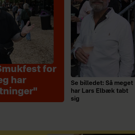
Smukfest for
eg har
Se billedet: Så meget
tninger"
har Lars Elbæk tabt
sig