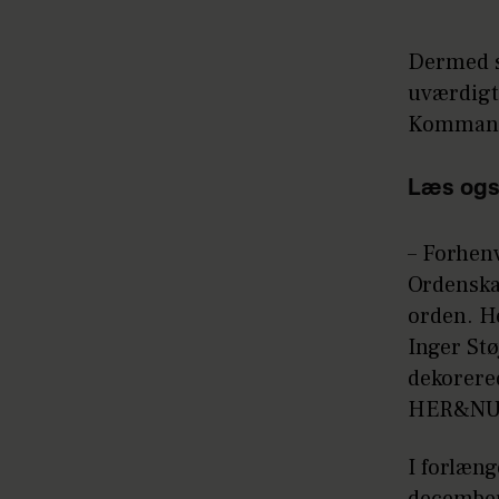
Dermed s
uværdigt 
Kommandø
Læs ogs
– Forhen
Ordenskap
orden. H
Inger Stø
dekorere
HER&NU
I forlæng