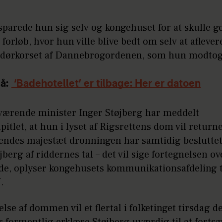
parede hun sig selv og kongehuset for at skulle 
forløb, hvor hun ville blive bedt om selv at aflever
rkorset af Dannebrogordenen, som hun modtog 
å:
‘Badehotellet’ er tilbage: Her er datoen
værende minister Inger Støjberg har meddelt
itlet, at hun i lyset af Rigsrettens dom vil return
endes majestæt dronningen har samtidig besluttet 
jberg af riddernes tal – det vil sige fortegnelsen ov
de, oplyser kongehusets kommunikationsafdeling t
.
else af dommen vil et flertal i folketinget tirsdag d