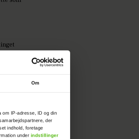
ætte som
inget
is med
Om
a om IP-adresse, ID og din
s samarbejdspartnere, der
set indhold, foretage
ormation under
indstillinger