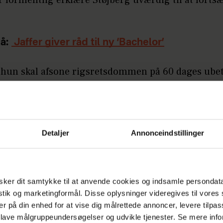
 formentlig erklære Støjberg uværdig til at forts
å:
Jaffer giver råd til ny ‘Bachelor’
hun skal afsone rigsretsdommen på 60 dages ubet
r endnu ikke afklaret, men det bliver sandsynligv
.
å:
Kongelig familieforøgelse
Detaljer
Annonceindstillinger
INGER STØJBERG
ker dit samtykke til at anvende cookies og indsamle persondat
istik og marketingformål. Disse oplysninger videregives til vore
er på din enhed for at vise dig målrettede annoncer, levere tilpas
 lave målgruppeundersøgelser og udvikle tjenester. Se mere inf