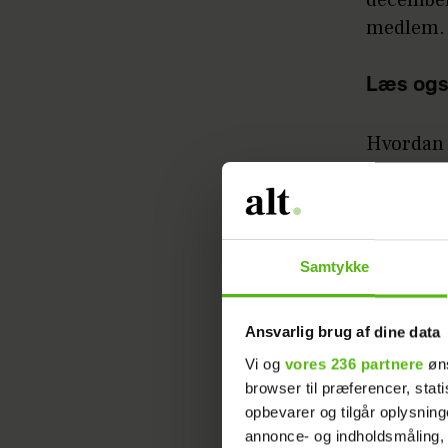
december
medlem.
Læs ogs
Hvordan 
fængsel e
fodlænke
Læs ogs
Samtykke
KONGELIGE
KENDTE
Ansvarlig brug af dine data
Vi og
vores 236 partnere
øns
browser til præferencer, stat
opbevarer og tilgår oplysning
annonce- og indholdsmåling,