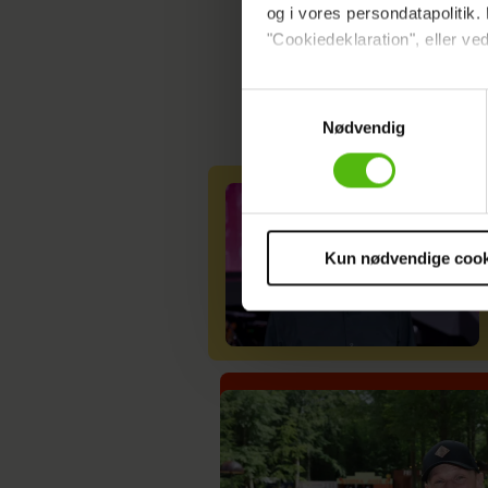
og i vores persondatapolitik. 
"Cookiedeklaration", eller ved
Dine valg anvendes på hele w
Samtykkevalg
Nødvendig
Vi ønsker dit samtykke til at 
Vi anvender egne cookies og c
om IP, ID og din browser for a
markedsføring, så vi kan opti
sociale medier.
Kun nødvendige cook
Du kan til enhver tid trække 
cookies, samarbejdspartnere 
vores
privatlivspolitik
og
co