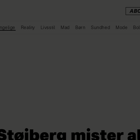
AB
ngelige
Reality
Livsstil
Mad
Børn
Sundhed
Mode
Bol
Annonce
Støjberg mister al