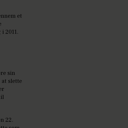
gennem et
e
i 2011.
ere sin
at slette
er
il
en 22.