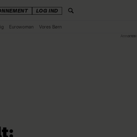
ONNEMENT
LOG IND
ig
Eurowoman
Vores Børn
Annonce
t: