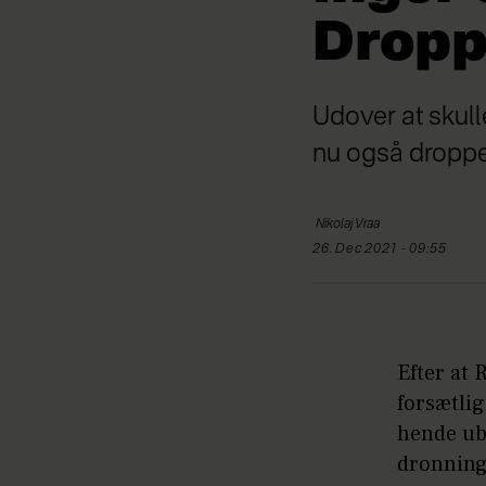
Dropp
Udover at skull
nu også droppe
Nikolaj
Vraa
26. Dec 2021 - 09:55
Efter at 
forsætli
hende ube
dronning