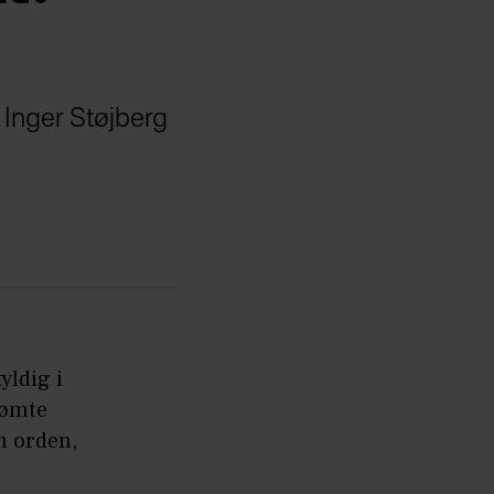
 Inger Støjberg
yldig i
dømte
en orden,