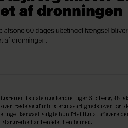
et af dronningen
e afsone 60 dages ubetinget fængsel bliver
t af dronningen.
Rigsretten i sidste uge kendte Inger Støjberg, 48, sk
g overtrædelse af ministeransvarlighedsloven og i
tinget fængsel, valgte hun frivilligt at aflevere d
 Margrethe har benådet hende med.