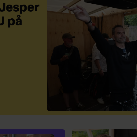
 Jesper
J på