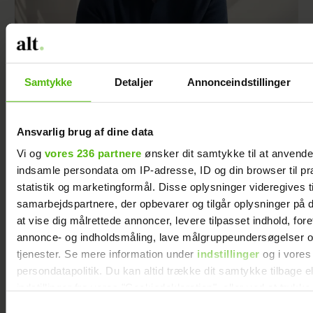
Vil grev Nikolai lave mere tv? Nu svarer han
Samtykke
Detaljer
Annonceindstillinger
Ansvarlig brug af dine data
Vi og
vores 236 partnere
ønsker dit samtykke til at anvend
indsamle persondata om IP-adresse, ID og din browser til pr
statistik og marketingformål. Disse oplysninger videregives t
samarbejdspartnere, der opbevarer og tilgår oplysninger på d
at vise dig målrettede annoncer, levere tilpasset indhold, for
annonce- og indholdsmåling, lave målgruppeundersøgelser o
tjenester. Se mere information under
indstillinger
og i vores
persondatapolitik. Du kan altid trække dit samtykke tilbage e
indstillinger fra vores "Cookiedeklaration", eller ved at trykk
Szhirley fortæller om skelsættende
trigger" ikonet.
Samtykkevalg