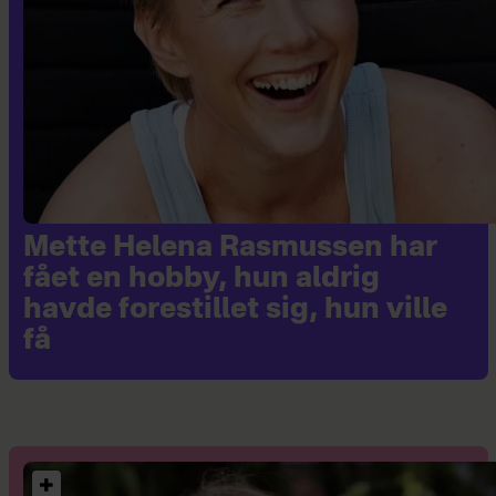
Mette Helena Rasmussen har
fået en hobby, hun aldrig
havde forestillet sig, hun ville
få