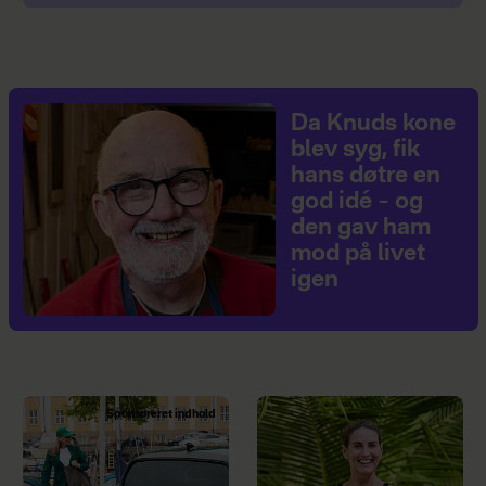
Da Knuds kone
blev syg, fik
hans døtre en
god idé – og
den gav ham
mod på livet
igen
Sponsoreret indhold