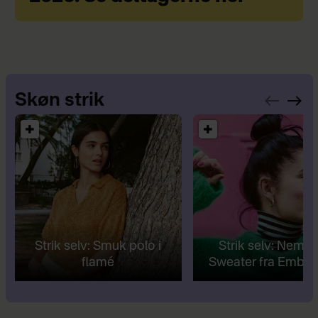
Skøn strik
Strik selv: Smuk polo i
Strik selv: Nem R
flamé
Sweater fra Embra