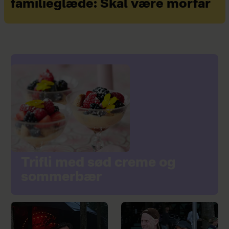
familieglæde: Skal være morfar
Trifli med sød creme og
sommerbær