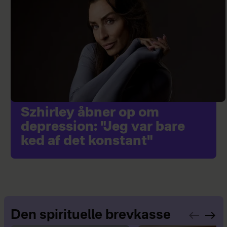
Szhirley åbner op om
depression: "Jeg var bare
ked af det konstant"
Den spirituelle brevkasse