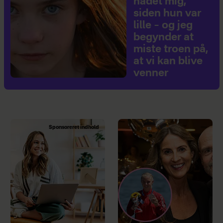
hadet mig,
siden hun var
lille – og jeg
begynder at
miste troen på,
at vi kan blive
venner
Sponsoreret indhold