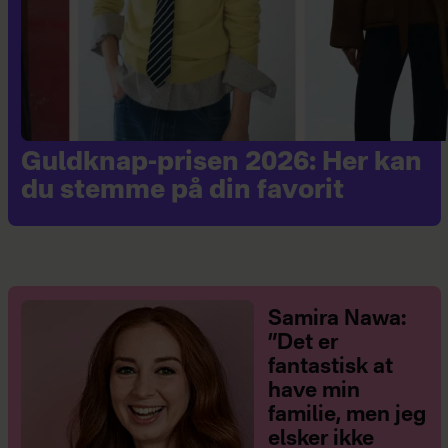
Guldknap-prisen 2026: Her kan
du stemme på din favorit
Samira Nawa:
”Det er
fantastisk at
have min
familie, men jeg
elsker ikke