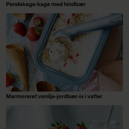
Pandekage-kage med hindbær
Marmoreret vanilje-jordbær-is i vafler