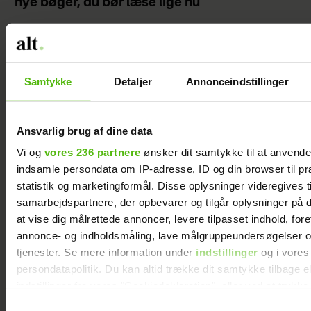
nye bøger, du bør læse lige nu
Samtykke
Detaljer
Annonceindstillinger
Ansvarlig brug af dine data
Vi og
vores 236 partnere
ønsker dit samtykke til at anvend
indsamle persondata om IP-adresse, ID og din browser til pr
statistik og marketingformål. Disse oplysninger videregives t
samarbejdspartnere, der opbevarer og tilgår oplysninger på d
at vise dig målrettede annoncer, levere tilpasset indhold, for
Efter brud: Sofie Martinusen og Daniel Lazrak
annonce- og indholdsmåling, lave målgruppeundersøgelser o
har datet i skjul
tjenester. Se mere information under
indstillinger
og i vores
persondatapolitik. Du kan altid trække dit samtykke tilbage e
indstillinger fra vores "Cookiedeklaration", eller ved at trykk
trigger" ikonet.
Samtykkevalg