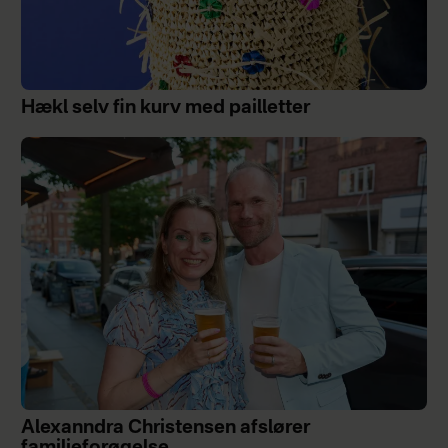
Hækl selv fin kurv med pailletter
Alexanndra Christensen afslører