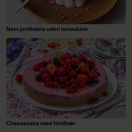
Nem jordbæris uden ismaskine
Cheesecake med hindbær