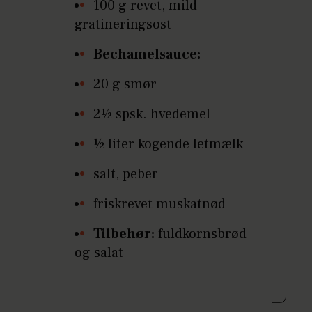
100 g revet, mild
gratineringsost
Bechamelsauce:
20 g smør
2½ spsk. hvedemel
½ liter kogende letmælk
salt, peber
friskrevet muskatnød
Tilbehør:
fuldkornsbrød
og salat