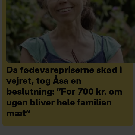
Da fødevarepriserne skød i
vejret, tog Åsa en
beslutning: ”For 700 kr. om
ugen bliver hele familien
mæt”