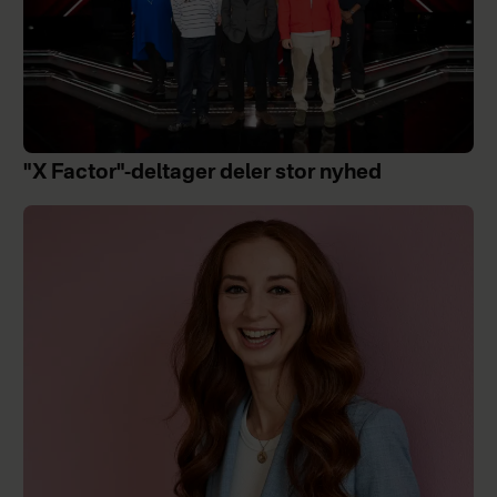
"X Factor"-deltager deler stor nyhed