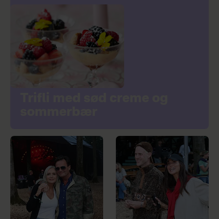
Trifli med sød creme og
sommerbær