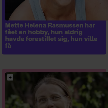
Mette Helena Rasmussen har
fået en hobby, hun aldrig
havde forestillet sig, hun ville
få