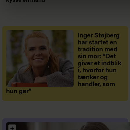
kysse en mand
Inger Støjberg
har startet en
tradition med
sin mor: ”Det
giver et indblik
i, hvorfor hun
tænker og
handler, som
hun gør”