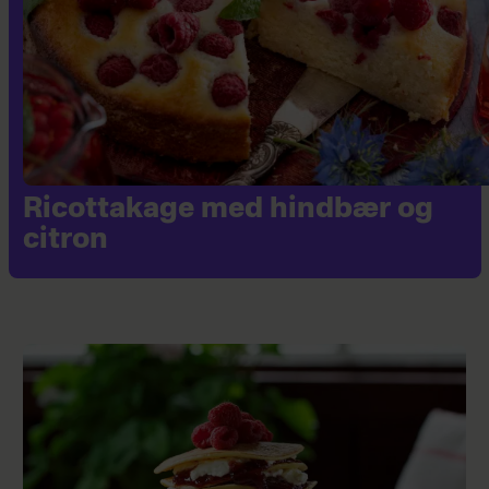
Ricottakage med hindbær og
citron