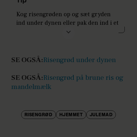
Tip
Kog risengrøden op og sæt gryden
ind under dynen eller pak den ind i et
par tykke tæpper og lad den stå ca. 2
timer, til risene er møre. Grøden skal
pga. bakterier spises inden for en
time. Kog risengrøden et par min.
SE OGSÅ:
Risengrød under dynen
inden servering.
SE OGSÅ:
Risengrød på brune ris og
mandelmælk
RISENGRØD
HJEMMET
JULEMAD