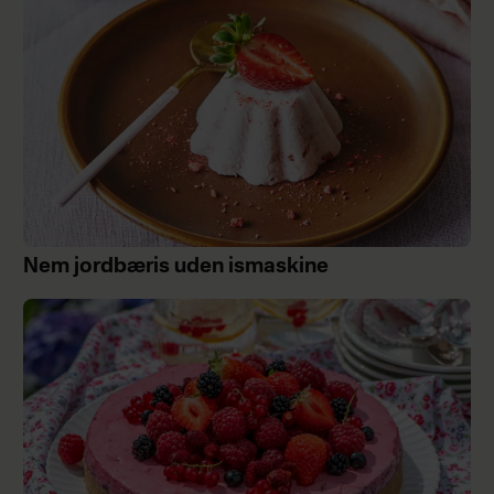
Nem jordbæris uden ismaskine