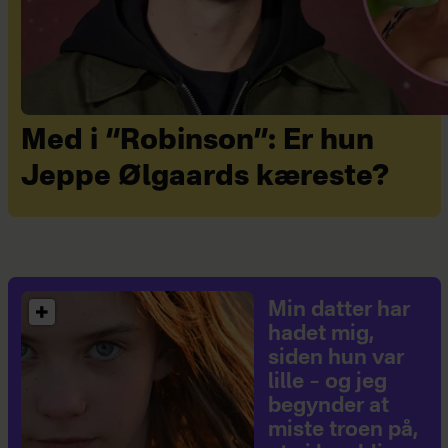
Med i “Robinson”: Er hun
Jeppe Ølgaards kæreste?
Min datter har
hadet mig,
siden hun var
lille – og jeg
begynder at
miste troen på,