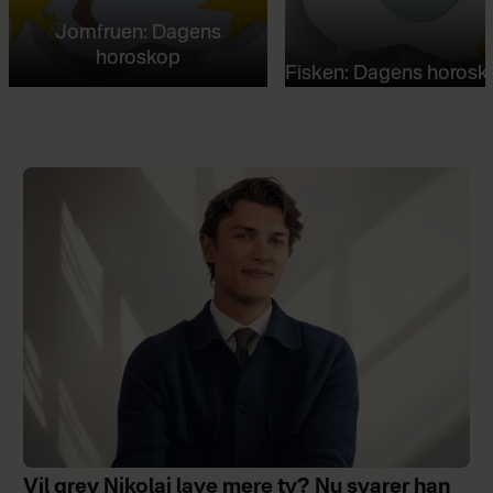
Jomfruen: Dagens
horoskop
Fisken: Dagens horosk
Vil grev Nikolai lave mere tv? Nu svarer han