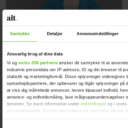
Samtykke
Detaljer
Annonceindstillinger
Efter Mette Kirstine skiftede karriere, har hun
hørt især én ting mange gange: ”Den
Ansvarlig brug af dine data
sondring er sgu mærkelig”
Vi og
vores 236 partnere
ønsker dit samtykke til at anvend
indsamle persondata om IP-adresse, ID og din browser til pr
statistik og marketingformål. Disse oplysninger videregives t
samarbejdspartnere, der opbevarer og tilgår oplysninger på d
at vise dig målrettede annoncer, levere tilpasset indhold, for
annonce- og indholdsmåling, lave målgruppeundersøgelser o
tjenester. Se mere information under
indstillinger
og i vores
persondatapolitik. Du kan altid trække dit samtykke tilbage e
indstillinger fra vores "Cookiedeklaration", eller ved at trykk
trigger" ikonet.
Samtykkevalg