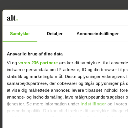
Jeg valgte at
blive skilt fra
min mand - da
Samtykke
Detaljer
Annonceindstillinger
jeg en dag gik
forbi hans hus,
fik jeg et chok
Ansvarlig brug af dine data
Vi og
vores 236 partnere
ønsker dit samtykke til at anvend
indsamle persondata om IP-adresse, ID og din browser til pr
statistik og marketingformål. Disse oplysninger videregives t
samarbejdspartnere, der opbevarer og tilgår oplysninger på d
at vise dig målrettede annoncer, levere tilpasset indhold, for
annonce- og indholdsmåling, lave målgruppeundersøgelser o
tjenester. Se mere information under
indstillinger
og i vores
persondatapolitik. Du kan altid trække dit samtykke tilbage e
indstillinger fra vores "Cookiedeklaration", eller ved at trykk
trigger" ikonet.
Samtykkevalg