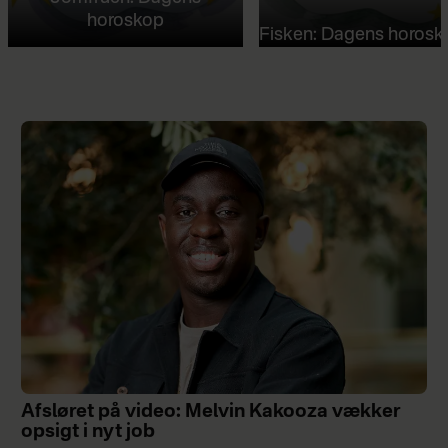
horoskop
Fisken: Dagens horosk
Afsløret på video: Melvin Kakooza vækker
opsigt i nyt job