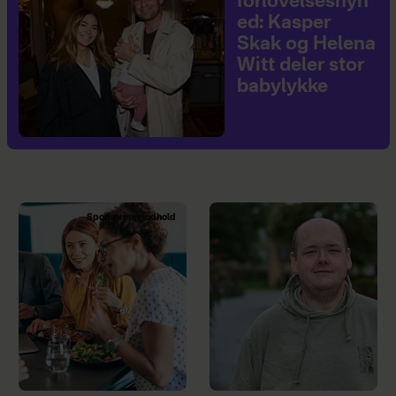
forlovelsesnyh
ed: Kasper
Skak og Helena
Witt deler stor
babylykke
Sponsoreret indhold