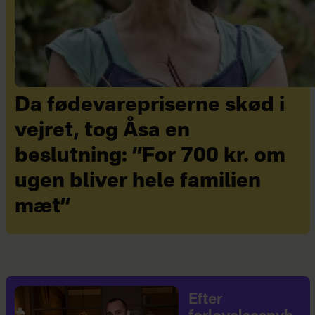
Da fødevarepriserne skød i
vejret, tog Åsa en
beslutning: ”For 700 kr. om
ugen bliver hele familien
mæt”
Efter