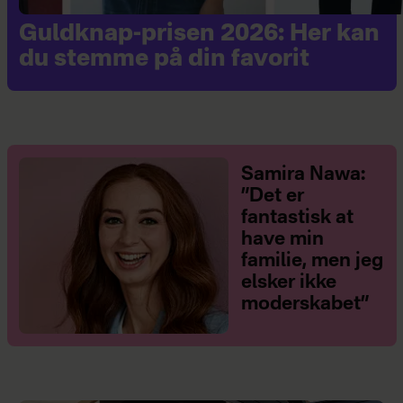
Guldknap-prisen 2026: Her kan
du stemme på din favorit
Samira Nawa:
”Det er
fantastisk at
have min
familie, men jeg
elsker ikke
moderskabet”