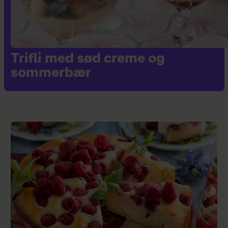
Trifli med sød creme og
sommerbær