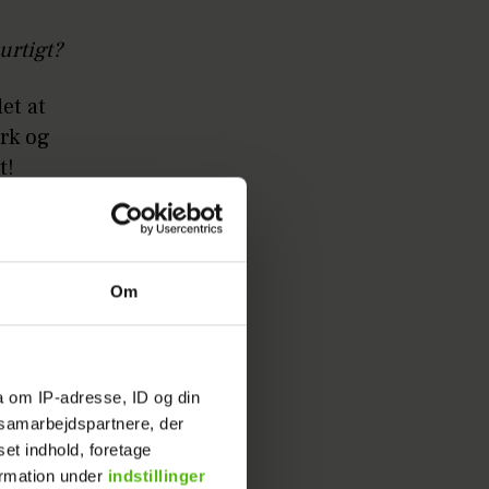
hurtigt?
et at
ork og
t!
pperne
Om
er
ca.109,95
a om IP-adresse, ID og din
s samarbejdspartnere, der
set indhold, foretage
ormation under
indstillinger