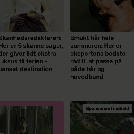
Skønhedsredaktøren:
Smukt hår hele
Her er 5 skønne sager,
sommeren: Her er
der giver lidt ekstra
ekspertens bedste
luksus til ferien –
råd til at passe på
uanset destination
både hår og
hovedbund
Sponsoreret indhold