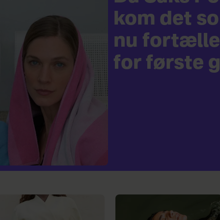
kom det so
nu fortælle
for første 