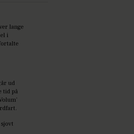
ver lange
l i
ortalte
går ud
 tid på
 Volum’
rdfart.
 sjovt