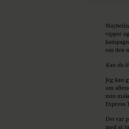
Maybelin
vipper o
kampagnen
om den n
Kan du li
Jeg kan g
om aftene
min make
Express 
Det var p
med at ta