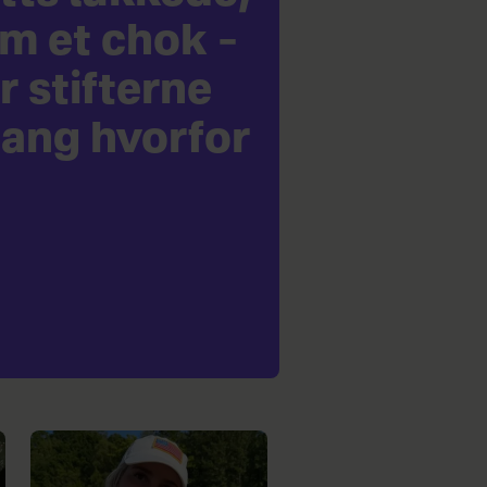
m et chok –
r stifterne
gang hvorfor