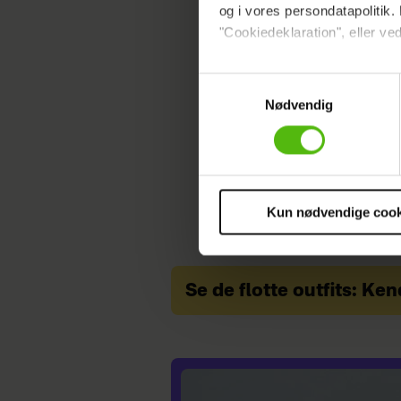
Læs ogs
og i vores persondatapolitik. 
"Cookiedeklaration", eller ved
SKØNHED
EURO
Dine valg anvendes på hele w
Samtykkevalg
Nødvendig
Vi ønsker dit samtykke til at 
Vi anvender egne cookies og c
om IP, ID og din browser for a
markedsføring, så vi kan opti
sociale medier.
Kun nødvendige cook
Du kan til enhver tid trække 
cookies, samarbejdspartnere 
vores
privatlivspolitik
og
co
Se de flotte outfits: Ke