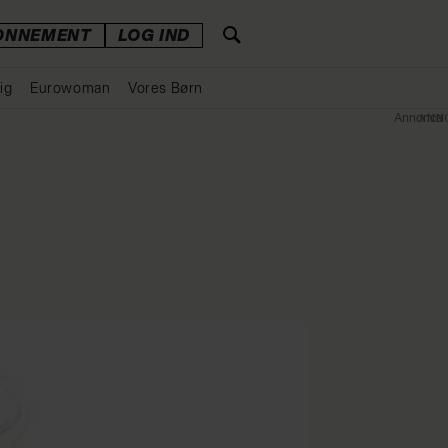
ONNEMENT
LOG IND
ig
Eurowoman
Vores Børn
Annonce