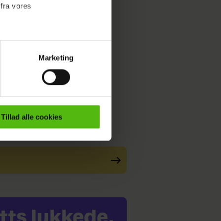
 fra vores
Marketing
ournalistisk indhold til dig.
emmeside. Vi indsamler data
er samt til brug for
ktioner i forbindelse med
Tillad alle cookies
e mere om vores brug af
 både
tts lukkede,