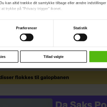
å:
Essie laver neglefolie
Du kan altid trække dit samtykke tilbage eller ændre indstillinger
 at trykke på "Privacy trigger" ikonet.
WOMAN
MODE
ebsitet.
Præferencer
Statistik
indsamle og bruge data for at kunne levere og finansiere relevant j
ookies fra tredjeparter til at at optimere dit besøg på vores hj
t sikre funktionalitet, generere statistik og huske dine præferenc
mere vores reklametiltag på sociale medier og til at vise dig fun
ies
Tillad valgte
dit samtykke tilbage via linket i vores cookiepolitik. Du kan læs
og behandling af dine personoplysninger i forbindelse hermed i
okiepolitik
.
ndisser flokkes til galopbanen
Da Saks Po