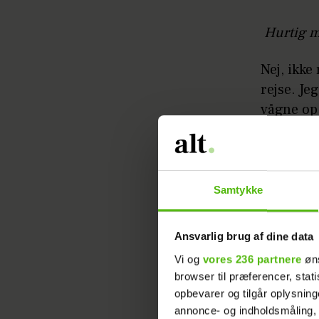
Hurtig m
Nej, ikke
rejse. Je
vågne op 
Hvad er d
En makeu
Samtykke
virkelig 
mascara 
Ansvarlig brug af dine data
The Rocke
Vi og
vores 236 partnere
øns
browser til præferencer, stat
kr.
opbevarer og tilgår oplysning
annonce- og indholdsmåling,