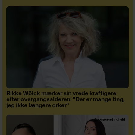
Rikke Wölck mærker sin vrede kraftigere
efter overgangsalderen: "Der er mange ting,
jeg ikke længere orker"
Sponsoreret indhold