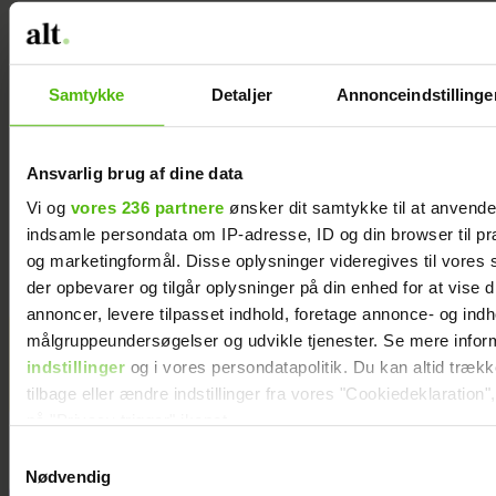
SUNDHED
YOGA
ALT-FOR-DAMERNE
Samtykke
Detaljer
Annonceindstillinge
Ansvarlig brug af dine data
Vi og
vores 236 partnere
ønsker dit samtykke til at anvend
indsamle persondata om IP-adresse, ID og din browser til præ
og marketingformål. Disse oplysninger videregives til vores
der opbevarer og tilgår oplysninger på din enhed for at vise d
annoncer, levere tilpasset indhold, foretage annonce- og ind
Christina tabte 54 kilo – og holder
målgruppeundersøgelser og udvikle tjenester. Se mere infor
vægten: ’I dag ved jeg, hvorfor jeg
indstillinger
og i vores persondatapolitik. Du kan altid træk
blev så overvægtig’
tilbage eller ændre indstillinger fra vores "Cookiedeklaration",
på "Privacy trigger" ikonet.
Samtykkevalg
Dine valg anvendes på hele websitet.
Nødvendig