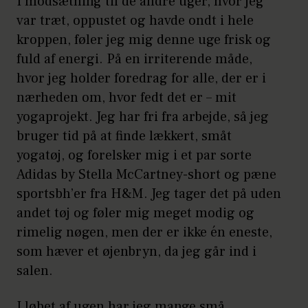
I modsætning til de andre uger, hvor jeg
var træt, oppustet og havde ondt i hele
kroppen, føler jeg mig denne uge frisk og
fuld af energi. På en irriterende måde,
hvor jeg holder foredrag for alle, der er i
nærheden om, hvor fedt det er – mit
yogaprojekt. Jeg har fri fra arbejde, så jeg
bruger tid på at finde lækkert, småt
yogatøj, og forelsker mig i et par sorte
Adidas by Stella McCartney-short og pæne
sportsbh’er fra H&M. Jeg tager det på uden
andet tøj og føler mig meget modig og
rimelig nøgen, men der er ikke én eneste,
som hæver et øjenbryn, da jeg går ind i
salen.
I løbet af ugen har jeg mange små