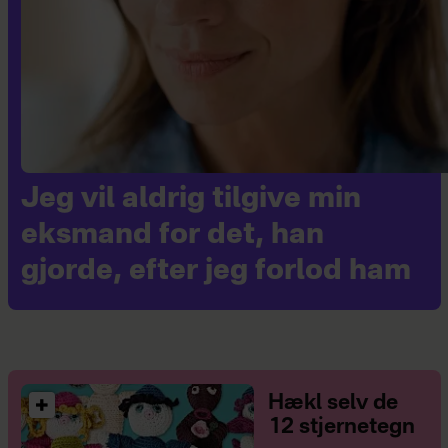
Jeg vil aldrig tilgive min
eksmand for det, han
gjorde, efter jeg forlod ham
Hækl selv de
12 stjernetegn