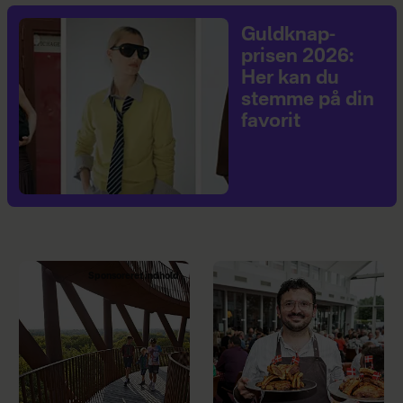
Guldknap-
prisen 2026:
Her kan du
stemme på din
favorit
Sponsoreret indhold