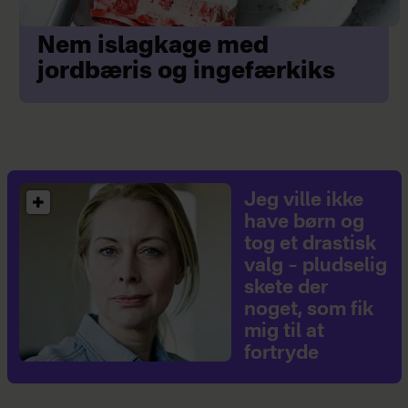
Nem islagkage med
jordbæris og ingefærkiks
Jeg ville ikke
have børn og
tog et drastisk
valg – pludselig
skete der
noget, som fik
mig til at
fortryde