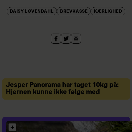
DAISY LØVENDAHL
BREVKASSE
KÆRLIGHED
Jesper Panorama har taget 10kg på:
Hjernen kunne ikke følge med