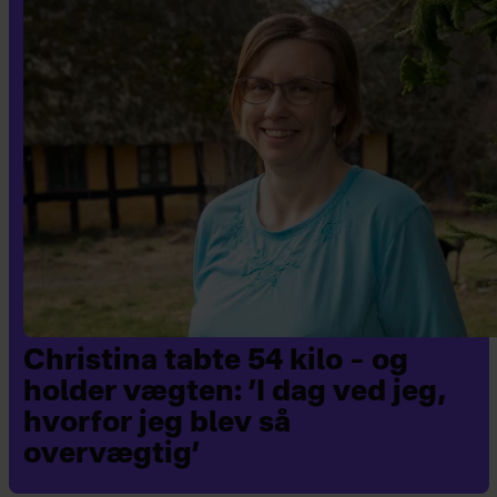
Christina tabte 54 kilo – og
holder vægten: ’I dag ved jeg,
hvorfor jeg blev så
overvægtig’