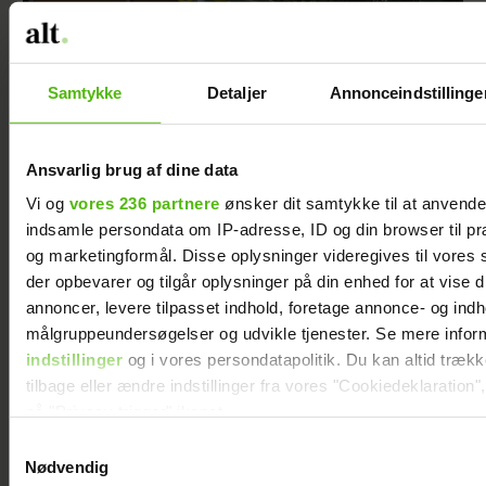
Samtykke
Detaljer
Annonceindstillinge
Ansvarlig brug af dine data
Vi og
vores 236 partnere
ønsker dit samtykke til at anvend
indsamle persondata om IP-adresse, ID og din browser til præ
og marketingformål. Disse oplysninger videregives til vores
der opbevarer og tilgår oplysninger på din enhed for at vise d
Første gang: Kasper og Stephanie Fisker går
annoncer, levere tilpasset indhold, foretage annonce- og ind
all-in
målgruppeundersøgelser og udvikle tjenester. Se mere infor
indstillinger
og i vores persondatapolitik. Du kan altid træk
tilbage eller ændre indstillinger fra vores "Cookiedeklaration",
på "Privacy trigger" ikonet.
Samtykkevalg
Dine valg anvendes på hele websitet.
Nødvendig