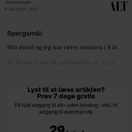
Daisy
Løvendahl
8. Jun 2025 - 22:01
Spørgsmål:
Min mand og jeg har været sammen i 8 år.
De første år var alt godt mellem os, og vi
havde skøn sex, men den del er forsvundet
fra vores forhold.
Lyst til at læse artiklen?
Prøv 7 dage gratis
Få fuld adgang til alt+ uden binding - inkl. fri
adgang til euroman.dk
29