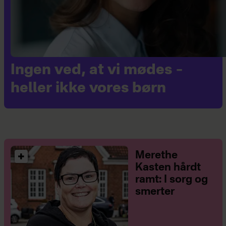
Ingen ved, at vi mødes –
heller ikke vores børn
Merethe
Kasten hårdt
ramt: I sorg og
smerter