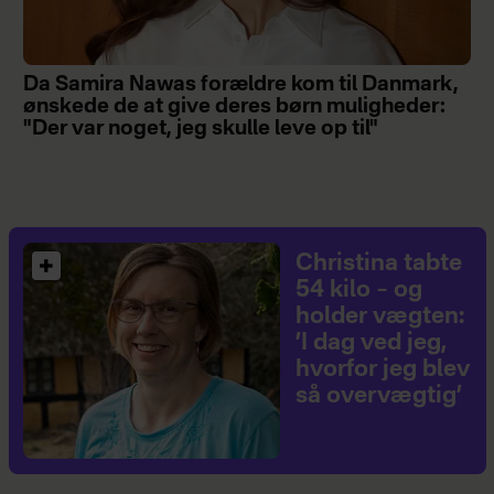
Da Samira Nawas forældre kom til Danmark,
ønskede de at give deres børn muligheder:
"Der var noget, jeg skulle leve op til"
Christina tabte
54 kilo – og
holder vægten:
’I dag ved jeg,
hvorfor jeg blev
så overvægtig’