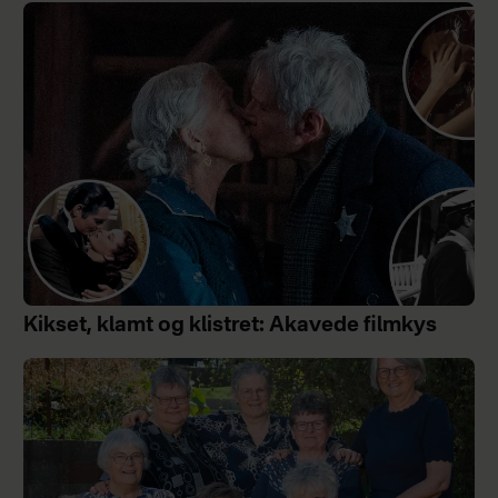
Kikset, klamt og klistret: Akavede filmkys