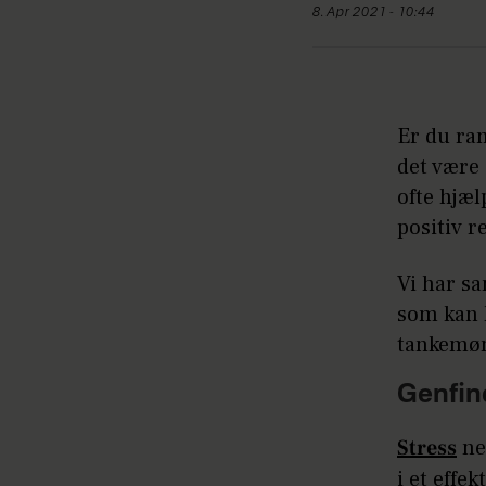
8. Apr 2021 - 10:44
Er du ram
det være 
ofte hjæl
positiv r
Vi har sa
som kan 
tankemøn
Genfin
Stress
ne
i et effek