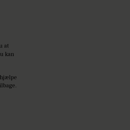
u at
du kan
 hjælpe
ilbage.