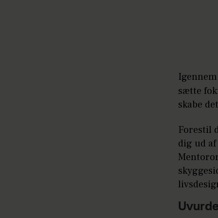
Igenne
sætte fok
skabe de
Forestil 
dig ud af
Mentorord
skyggesid
livsdesig
Uvurder