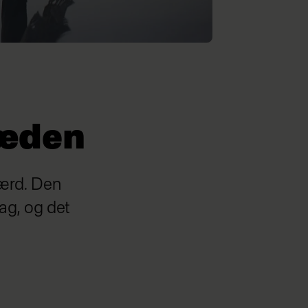
læden
ærd. Den
ag, og det