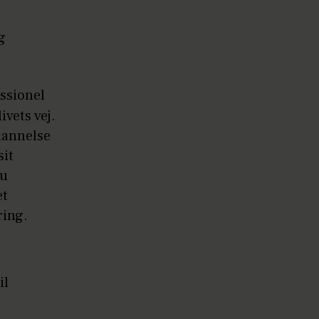
g
essionel
ivets vej.
dannelse
sit
du
et
ring.
il