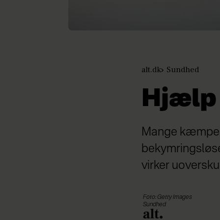
alt.dk
Sundhed
Hjælp 
Mange kæmper 
bekymringsløse
virker uoversku
Foto: Getty Images
Sundhed