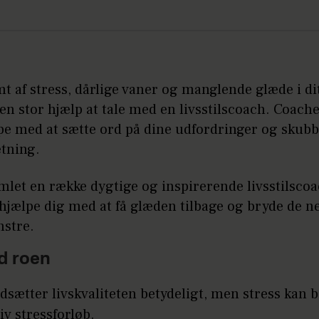
t af stress, dårlige vaner og manglende glæde i dit
en stor hjælp at tale med en livsstilscoach. Coach
pe med at sætte ord på dine udfordringer og skubb
etning.
mlet en række dygtige og inspirerende livsstilscoa
hjælpe dig med at få glæden tilbage og bryde de n
stre.
d roen
dsætter livskvaliteten betydeligt, men stress kan 
tiv stressforløb.