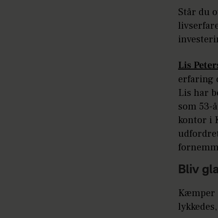
Står du o
livserfar
investeri
Lis Pete
erfaring 
Lis har 
som 53-år
kontor i
udfordre
fornemmel
Bliv gl
Kæmper du
lykkedes,