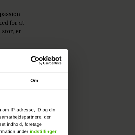
 passion
hed for at
 stor, er
lness –
tationer,
e til en
Om
llerup
a om IP-adresse, ID og din
s samarbejdspartnere, der
indsigt.
set indhold, foretage
ormation under
indstillinger