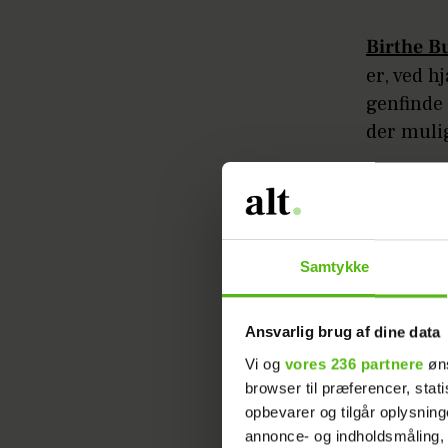
Birthe B
er, ved h
genfinde 
der mulig
Birthe B
bevidst
lave yoga,
Samtykke
gratis g
Gå eft
Ansvarlig brug af dine data
Mange ved
Vi og
vores 236 partnere
øns
browser til præferencer, stat
Life Coa
opbevarer og tilgår oplysning
Forløbet
annonce- og indholdsmåling,