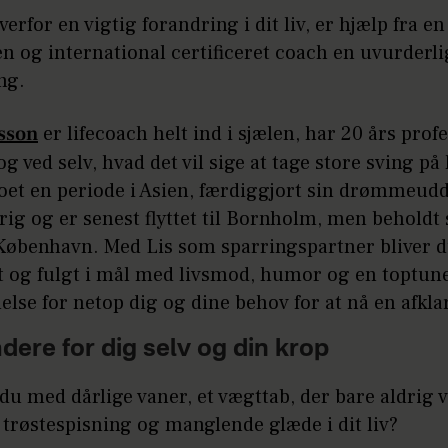
verfor en vigtig forandring i dit liv, er hjælp fra en
en og international certificeret coach en uvurderli
ng.
rsson
er lifecoach helt ind i sjælen, har 20 års prof
og ved selv, hvad det vil sige at tage store sving på l
boet en periode i Asien, færdiggjort sin drømmeud
ig og er senest flyttet til Bornholm, men beholdt 
 København. Med Lis som sparringspartner bliver 
t og fulgt i mål med livsmod, humor og en toptun
se for netop dig og dine behov for at nå en afkla
adere for dig selv og din krop
 med dårlige vaner, et vægttab, der bare aldrig v
 trøstespisning og manglende glæde i dit liv?