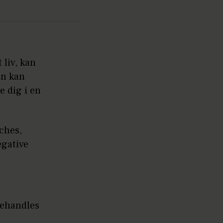
 liv, kan
en kan
e dig i en
ches,
egative
behandles