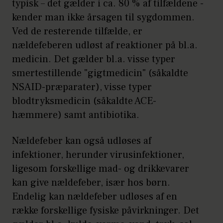
typisk – det gælder i ca. 80 % af tilfældene -
kender man ikke årsagen til sygdommen.
Ved de resterende tilfælde, er
nældefeberen udløst af reaktioner på bl.a.
medicin. Det gælder bl.a. visse typer
smertestillende "gigtmedicin" (såkaldte
NSAID-præparater), visse typer
blodtryksmedicin (såkaldte ACE-
hæmmere) samt antibiotika.
Nældefeber kan også udløses af
infektioner, herunder virusinfektioner,
ligesom forskellige mad- og drikkevarer
kan give nældefeber, især hos børn.
Endelig kan nældefeber udløses af en
række forskellige fysiske påvirkninger. Det