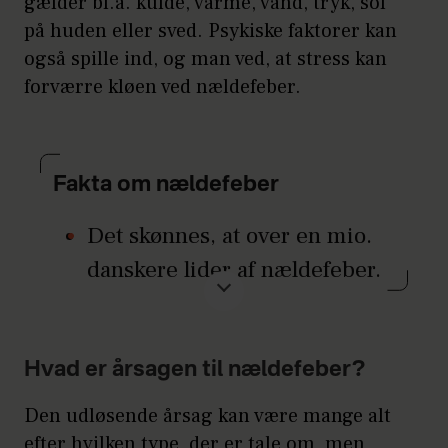
gælder bl.a. kulde, varme, vand, tryk, sol
på huden eller sved. Psykiske faktorer kan
også spille ind, og man ved, at stress kan
forværre kløen ved nældefeber.
Fakta om nældefeber
Det skønnes, at over en mio.
danskere lider af nældefeber.
Op til hver 4. oplever at få
nældefeber i løbet af livet.
Hvad er årsagen til nældefeber?
Alle aldersgrupper kan få
Den udløsende årsag kan være mange alt
nældefeber, men sygdommen
efter hvilken type, der er tale om, men