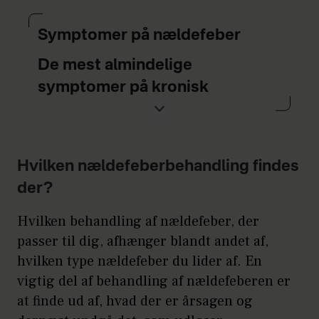
Symptomer på nældefeber
De mest almindelige
symptomer på kronisk
nældefeber er:
Nælder med forskellige
former. Ofte har de et blegt
Hvilken nældefeberbehandling findes
”centrum” og røde kanter,
der?
som kan flyde sammen til
Hvilken behandling af nældefeber, der
større, hævede områder
passer til dig, afhænger blandt andet af,
hvilken type nældefeber du lider af. En
Kløende nælder/udslæt, som
vigtig del af behandling af nældefeberen er
opstår hurtigt
at finde ud af, hvad der er årsagen og