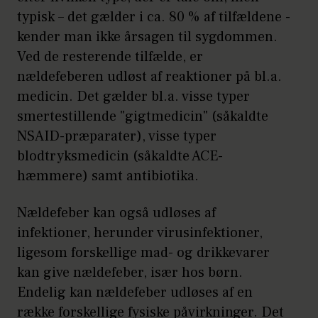
begynder oftest i 20-40 års
typisk – det gælder i ca. 80 % af tilfældene -
alderen.
kender man ikke årsagen til sygdommen.
Ved de resterende tilfælde, er
24% oplever, at nældefeber
nældefeberen udløst af reaktioner på bl.a.
forringer deres livskvalitet.
medicin. Det gælder bl.a. visse typer
Hver 5. ved ikke, hvad der
smertestillende "gigtmedicin" (såkaldte
NSAID-præparater), visse typer
udløser deres nældefeber.
blodtryksmedicin (såkaldte ACE-
16 % lider af kronisk
hæmmere) samt antibiotika.
nældefeber. Hvor udbruddet
Nældefeber kan også udløses af
kan strække sig over måneder
infektioner, herunder virusinfektioner,
og flere år.
ligesom forskellige mad- og drikkevarer
Tre ud af fire synes, at det er
kan give nældefeber, især hos børn.
Endelig kan nældefeber udløses af en
vigtigt at kende årsagerne til,
række forskellige fysiske påvirkninger. Det