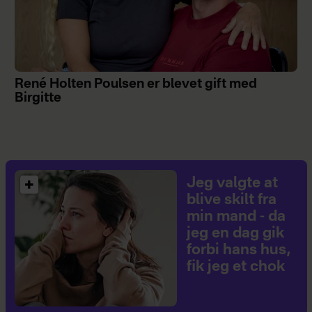
René Holten Poulsen er blevet gift med
Birgitte
Jeg valgte at
blive skilt fra
min mand - da
jeg en dag gik
forbi hans hus,
fik jeg et chok