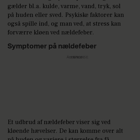
hvad der udløser
gælder bl.a. kulde, varme, vand, tryk, sol
nældefeberen.
på huden eller sved. Psykiske faktorer kan
Der er flere forskellige
også spille ind, og man ved, at stress kan
forværre kløen ved nældefeber.
faktorer, der kan udløse
nældefeber. Der er bl.a.
Symptomer på nældefeber
allergisk nældefeber og
Annonce
arveligt angioødem. For
kronikere er det oftest varme
(26%) og stress (22%). For
akutte tilfælde er det oftest
pollen (24%) og madvarer
(20%).
Et udbrud af nældefeber viser sig ved
kløende hævelser. De kan komme over alt
på huden og variere i størrelse fra få