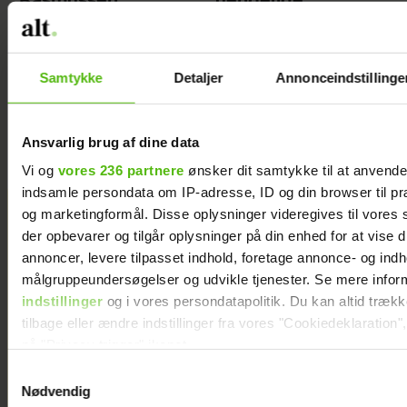
Rasmussen
uendelige
begyndte at sove
muligheder for
dårligt, stoppede
bevægelse
hun med at drikke
Samtykke
Detaljer
Annonceindstillinge
alkohol
Ansvarlig brug af dine data
Vi og
vores 236 partnere
ønsker dit samtykke til at anvend
indsamle persondata om IP-adresse, ID og din browser til præ
og marketingformål. Disse oplysninger videregives til vores
der opbevarer og tilgår oplysninger på din enhed for at vise d
annoncer, levere tilpasset indhold, foretage annonce- og ind
målgruppeundersøgelser og udvikle tjenester. Se mere infor
indstillinger
og i vores persondatapolitik. Du kan altid træk
tilbage eller ændre indstillinger fra vores "Cookiedeklaration",
på "Privacy trigger" ikonet.
Samtykkevalg
Dine valg anvendes på hele websitet.
Nødvendig