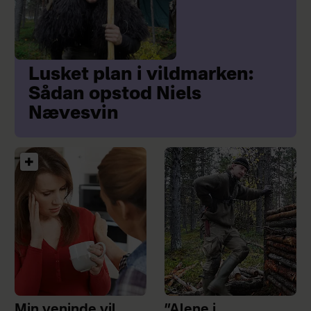
Lusket plan i vildmarken:
Sådan opstod Niels
Nævesvin
Min veninde vil
”Alene i