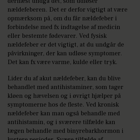
dernæst undgå det, som udløser
Nælderne/udslættet
nældefeberen. Det er derfor vigtigt at være
forsvinder og opstår igen og
opmærksom på, om du får nældefeber i
igen forskellige steder på
forbindelse med fx indtagelse af medicin
kroppen
eller bestemte fødevarer. Ved fysisk
nældefeber er det vigtigt, at du undgår de
Hævelse i de dybereliggende
påvirkninger, der kan udløse symptomer.
hudlag (angioødem)
Det kan fx være varme, kulde eller tryk.
Varer i mindst seks uger
Lider du af akut nældefeber, kan du blive
behandlet med antihistaminer, som tager
kløen og hævelsen og i øvrigt hjælper på
symptomerne hos de fleste. Ved kronisk
nældefeber kan man også behandle med
antihistamin, og i sværere tilfælde kan
lægen behandle med binyrebarkhormon i
kortere perioder. Svære tilfælde af