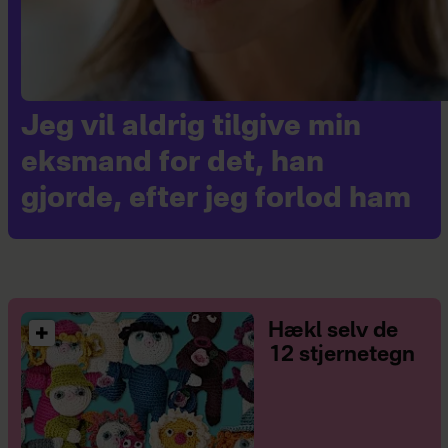
Jeg vil aldrig tilgive min
eksmand for det, han
gjorde, efter jeg forlod ham
Hækl selv de
12 stjernetegn