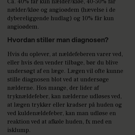
Ca. 40% får kun nælder/kløe, 40-50% får
nælder/kløe og angioødem (hævelse i de
dybereliggende hudlag) og 10% får kun
angioødem.
Hvordan stiller man diagnosen?
Hvis du oplever, at nældefeberen varer ved,
eller hvis den vender tilbage, bør du blive
undersøgt af en læge. Lægen vil ofte kunne
stille diagnosen blot ved at undersøge
nælderne. Hos mange, der lider af
tryknældefeber, kan nælderne udløses ved,
at lægen trykker eller kradser på huden og
ved kuldenældefeber, kan man udløse en
reaktion ved at afkøle huden, fx med en
isklump.