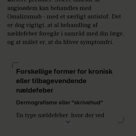
angioødem kan behandles med
Omalizumab - med et særligt antistof. Det
er dog vigtigt, at al behandling af
nældefeber foregår i samråd med din læge,
og at målet er, at du bliver symptomfri.
Forskellige former for kronisk
eller tilbagevendende
nældefeber
Dermografisme eller ”skrivehud”
En type nældefeber, hvor der ved
riven/kradsen i huden opstår lokal
nældefeber. Også almindelig berøring